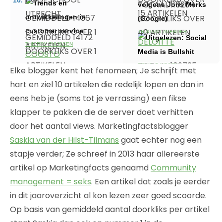
TOTAAL 110204
15 ARTIKELEN
UTRECHT
GEMIDDELD 14367
DOORKLIKS OVER
DOORKLIKS OVER 1
40 ARTIKELEN
TRISTAN LAVENDER
GEMIDDELD 14172
DELOITTE
ARTIKELEN
THIERRY THIJSSEN
DOORKLIKS OVER 1
COOSTO
ARTIKELEN
TOTAAL 109735
RONALD VOORN
Elke blogger kent het fenomeen; Je schrijft met
BRANDS
GEMIDDELD 12785
DOORKLIKS OVER
hart en ziel 10 artikelen die redelijk lopen en dan in
CONSULTANCY
DOORKLIKS OVER 1
15 ARTIKELEN
eens heb je (soms tot je verrassing) een fikse
ARTIKELEN
klapper te pakken die de server doet verhitten
TOTAAL 106179
door het aantal views. Marketingfactsblogger
DOORKLIKS OVER
Saskia van der Hilst-Tilmans
gaat echter nog een
15 ARTIKELEN
stapje verder; Ze schreef in 2013 haar allereerste
artikel op Marketingfacts genaamd
Community
management = seks
. Een artikel dat zoals je eerder
in dit jaaroverzicht al kon lezen zeer goed scoorde.
Op basis van gemiddeld aantal doorkliks per artikel