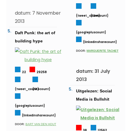
datum: 7 November
{tweet_count}
{likecount}
2013
{googlepluscount}
Daft Punk: the art of
building hype
{linkedinsharecount}
DOOR:
MARGUERITE TACHET
datum: 31 July
22
29258
2013
{tweet_count}
{likecount}
Uitgelezen: Social
Media is Bullshit
{googlepluscount}
{linkedinsharecount}
DOOR:
BART VAN DEN HOUT
38
12562