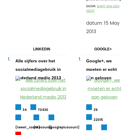
DOOR:
BART VAN DEN
HOUT
datum: 15 May
2013
LINKEDIN
GOOGLE+
Alle cijfers over het
Google+, we
socialmediagebruik in
moeten er echt
Nederland medio 2013
aan geloven
34
70430
29
22015
{tweet_count}
{likecount}
{googlepluscount}