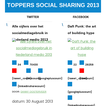
TOPPERS SOCIAL SHARING 2013
TWITTER
FACEBOOK
Alle cijfers over het
Daft Punk: the art
socialmediagebruik in
of building hype
Nederland medio 2013
34
70430
22
29259
{tweet_count}
{likecount}
{googlepluscount}
{tweet_count}
{likecount}
{linkedinsharecount}
{googlepluscount}
DOOR:
DANNY OOSTERVEER
datum: 30 August 2013
{linkedinsharecount}