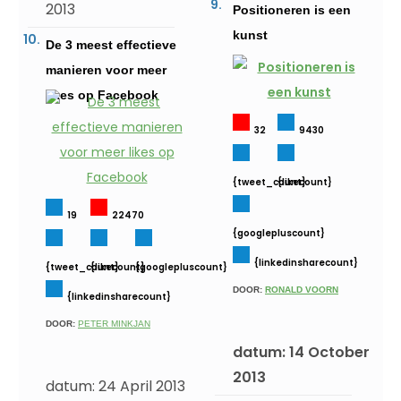
2013
Positioneren is een
kunst
De 3 meest effectieve
manieren voor meer
likes op Facebook
32
9430
{tweet_count}
{likecount}
19
22470
{googlepluscount}
{linkedinsharecount}
{tweet_count}
{likecount}
{googlepluscount}
DOOR:
RONALD VOORN
{linkedinsharecount}
DOOR:
PETER MINKJAN
datum: 14 October
2013
datum: 24 April 2013