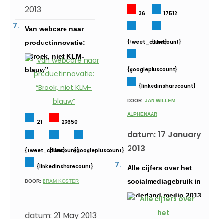
2013
36
17512
Van webcare naar
{tweet_count}
{likecount}
productinnovatie:
“Broek, niet KLM-
blauw”
{googlepluscount}
{linkedinsharecount}
DOOR:
JAN WILLEM
ALPHENAAR
21
23650
datum: 17 January
2013
{tweet_count}
{likecount}
{googlepluscount}
{linkedinsharecount}
Alle cijfers over het
socialmediagebruik in
DOOR:
BRAM KOSTER
Nederland medio 2013
datum: 21 May 2013