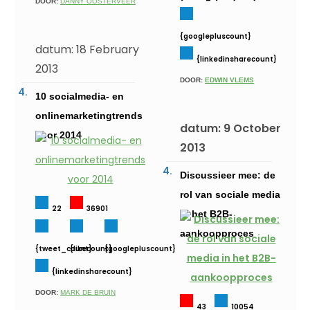
DOOR:
DANNY OOSTERVEER
{googlepluscount}
datum: 18 February
{linkedinsharecount}
2013
DOOR:
EDWIN VLEMS
10 socialmedia- en
onlinemarketingtrends
datum: 9 October
voor 2014
2013
Discussieer mee: de
rol van sociale media
22
36901
in het B2B-
aankoopproces
{tweet_count}
{likecount}
{googlepluscount}
{linkedinsharecount}
DOOR:
MARK DE BRUIN
43
10054