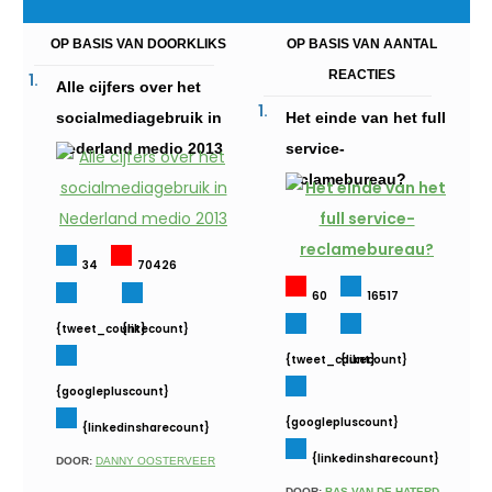
OP BASIS VAN DOORKLIKS
OP BASIS VAN AANTAL
REACTIES
Alle cijfers over het
socialmediagebruik in
Het einde van het full
Nederland medio 2013
service-
reclamebureau?
34
70426
60
16517
{tweet_count}
{likecount}
{tweet_count}
{likecount}
{googlepluscount}
{googlepluscount}
{linkedinsharecount}
{linkedinsharecount}
DOOR:
DANNY OOSTERVEER
DOOR:
BAS VAN DE HATERD