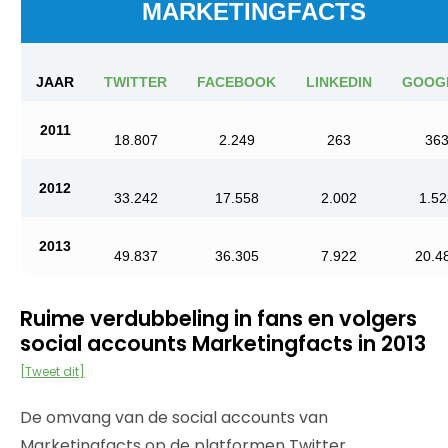
MARKETINGFACTS
JAAR
TWITTER
FACEBOOK
LINKEDIN
GOOG
2011
18.807
2.249
263
36
2012
33.242
17.558
2.002
1.52
2013
49.837
36.305
7.922
20.4
Ruime verdubbeling in fans en volgers
social accounts Marketingfacts in 2013
[Tweet dit]
De omvang van de social accounts van
Marketingfacts op de platformen Twitter,