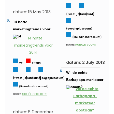
datum: 15 May 2013
{tweet_count}
{likecount}
14 hotte
{googlepluscount}
marketingtrends voor
2014
{linkedinsharecount}
DOOR:
RONALD VOORN
datum: 2 July 2013
22
25989
Wil de echte
{tweet_count}
{likecount}
{googlepluscount}
Barbapapa-marketeer
{linkedinsharecount}
opstaan?
DOOR:
MICHÈL SCHILDERS
datum: 5 December