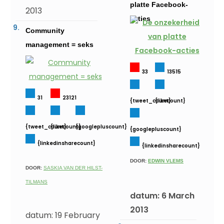
platte Facebook-
2013
acties
Community
management = seks
33
13515
31
23121
{tweet_count}
{likecount}
{tweet_count}
{likecount}
{googlepluscount}
{googlepluscount}
{linkedinsharecount}
{linkedinsharecount}
DOOR:
EDWIN VLEMS
DOOR:
SASKIA VAN DER HILST-
TILMANS
datum: 6 March
2013
datum: 19 February