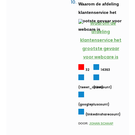
Waarom de afdeling
klantenservice het
grootste gevaar voor
webcare is
32
14363
{tweet_count}
{likecount}
{googlepluscount}
{linkedinsharecount}
DOOR:
JOHAN SCHAAP