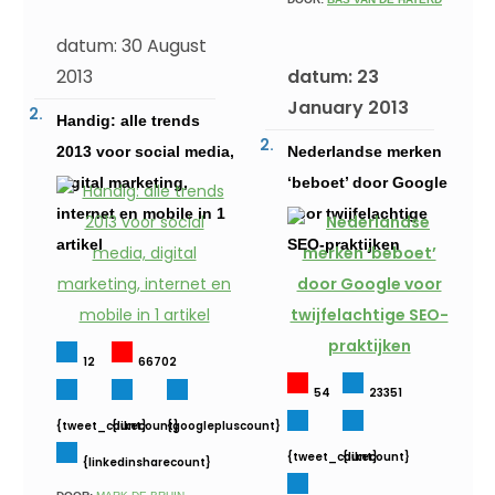
datum: 30 August
2013
datum: 23
January 2013
Handig: alle trends
2013 voor social media,
Nederlandse merken
digital marketing,
‘beboet’ door Google
internet en mobile in 1
voor twijfelachtige
artikel
SEO-praktijken
12
66702
54
23351
{tweet_count}
{likecount}
{googlepluscount}
{tweet_count}
{likecount}
{linkedinsharecount}