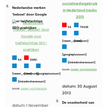
Nederlandse merken
‘beboet’ door Google
voor twijfelachtige
34
70426
SEO-praktijken
{tweet_count}
{likecount}
{googlepluscount}
54
23351
{linkedinsharecount}
DOOR:
DANNY OOSTERVEER
{tweet_count}
{likecount}
{googlepluscount}
{linkedinsharecount}
datum: 30 August
DOOR:
DANNY OOSTERVEER
2013
De onzekerheid van
datum: 1 November