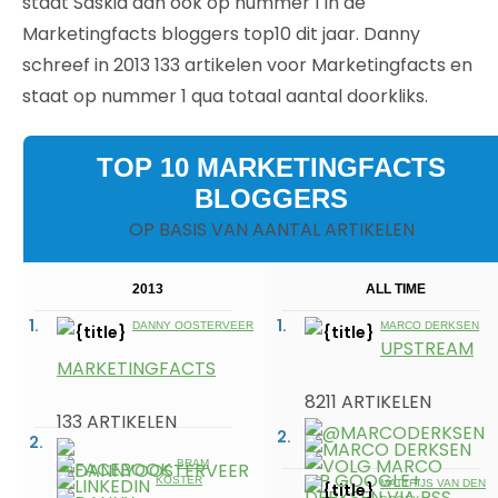
staat Saskia dan ook op nummer 1 in de
Marketingfacts bloggers top10 dit jaar. Danny
schreef in 2013 133 artikelen voor Marketingfacts en
staat op nummer 1 qua totaal aantal doorkliks.
TOP 10 MARKETINGFACTS
BLOGGERS
OP BASIS VAN AANTAL ARTIKELEN
2013
ALL TIME
DANNY OOSTERVEER
MARCO DERKSEN
UPSTREAM
MARKETINGFACTS
8211 ARTIKELEN
133 ARTIKELEN
BRAM
KOSTER
MATTHIJS VAN DEN