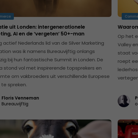
merce
Comme
atie uit Londen: intergenerationele
Waarom 
ting, AI en de ‘vergeten’ 50+-man
Op het ee
g actief Nederlands lid van de Silver Marketing
Valley e
ation was ik namens Bureauvijftig onlangs
staat voo
ig bij hun fantastische Summit in Londen. De
roept ee
 stond vol met inspirerende topsprekers en
lederhos
uimte om vakbroeders uit verschillende Europese
vertegen
 te spreken.
Floris Venneman
P
Bureauvijftig
o