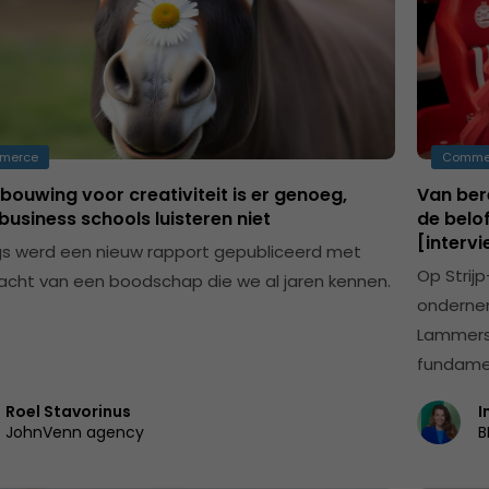
merce
Comme
ouwing voor creativiteit is er genoeg,
Van ber
usiness schools luisteren niet
de belo
[interv
s werd een nieuw rapport gepubliceerd met
Op Strij
acht van een boodschap die we al jaren kennen.
ondernem
Lammers
fundamen
Roel Stavorinus
I
JohnVenn agency
B