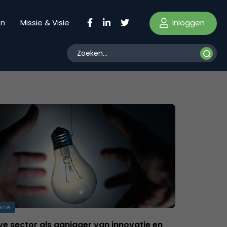
Inloggen
en
Missie & Visie
rce
ve sector als aanjager van innovatie en