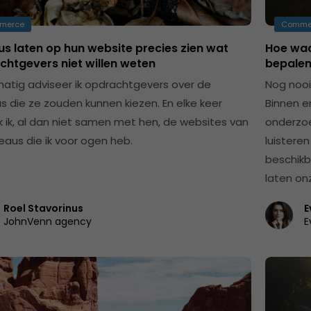
merce
Comme
s laten op hun website precies zien wat
Hoe waa
chtgevers niet willen weten
bepalen
atig adviseer ik opdrachtgevers over de
Nog nooi
s die ze zouden kunnen kiezen. En elke keer
Binnen e
 ik, al dan niet samen met hen, de websites van
onderzoe
eaus die ik voor ogen heb.
luisteren
beschikba
laten onz
Roel Stavorinus
E
JohnVenn agency
E