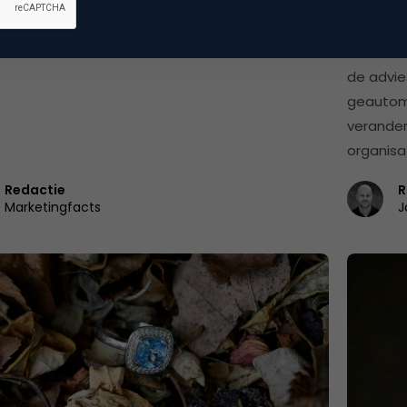
waarde s
meer in 
oordeel.
de advie
geautoma
verande
organisat
Redactie
R
Marketingfacts
J