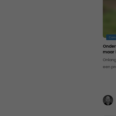
Com
Onderb
maar b
Onlang
een pr