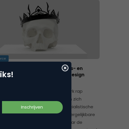
rce
le, too late? Het nieuwe Beroeps- en
iks!
ngsprofiel Beeldende Kunst & Design
ncieele Dagblad kopte onlangs:
enkantoren zien deel van hun werk rap
n door AI’. Grote kantoren richten zich
 steeds meer op complexe, specialistische
arvard Business Review ziet een vergelijkbare
ving bij softwareontwikkelaars, waar de