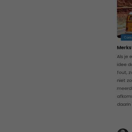
Com
Merkst
Als je 
idee da
fout, z
niet zo
meerde
afkoms
daarin