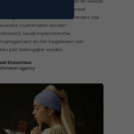
teeds minder ligt in programmeren en steeds
architectuur, ontwerp en professioneel
 En volgens Wall Street Journal verandert ook
swereld: routinetaken worden
tiseerd, terwijl implementatie,
rmanagement en het begeleiden van
ies juist belangrijker worden.
oel Stavorinus
ohnVenn agency