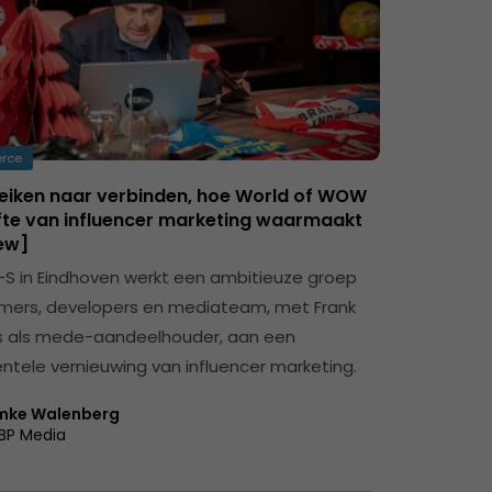
rce
eiken naar verbinden, hoe World of WOW
fte van influencer marketing waarmaakt
iew]
p-S in Eindhoven werkt een ambitieuze groep
ers, developers en mediateam, met Frank
 als mede-aandeelhouder, aan een
tele vernieuwing van influencer marketing.
mke Walenberg
BP Media