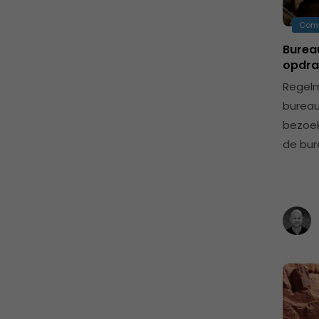
Com
Bureau
opdra
Regelm
bureau
bezoek
de bur