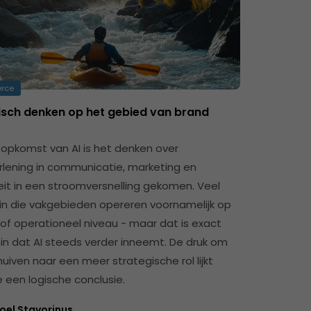
rce
isch denken op het gebied van brand
 opkomst van AI is het denken over
rlening in communicatie, marketing en
teit in een stroomversnelling gekomen. Veel
in die vakgebieden opereren voornamelijk op
 of operationeel niveau - maar dat is exact
ein dat AI steeds verder inneemt. De druk om
uiven naar een meer strategische rol lijkt
een logische conclusie.
oel Stavorinus