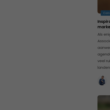
Com
Inspir
marke
Als eni
Associ
aanwez
agenda
veel r
landen