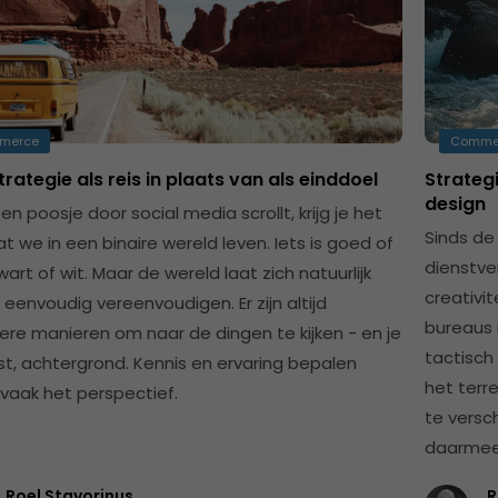
merce
Comme
rategie als reis in plaats van als einddoel
Strateg
design
een poosje door social media scrollt, krijg je het
Sinds de
t we in een binaire wereld leven. Iets is goed of
dienstve
wart of wit. Maar de wereld laat zich natuurlijk
creativi
 eenvoudig vereenvoudigen. Er zijn altijd
bureaus 
re manieren om naar de dingen te kijken - en je
tactisch
t, achtergrond. Kennis en ervaring bepalen
het terr
 vaak het perspectief.
te versch
daarmee 
Roel Stavorinus
R