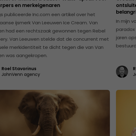
rpers en merkeigenaren
ontsluit
belangri
s publiceerde Inc.com een artikel over het
In mijn v
aanse ijsmerk Van Leeuwen Ice Cream. Van
paradox 
n had een rechtszaak gewonnen tegen Rebel
jaren ops
ry. Van Leeuwen stelde dat de concurrent met
bestuurde
suele merkidentiteit te dicht tegen die van Van
en was aangekropen.
Roel Stavorinus
R
JohnVenn agency
J