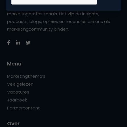
iedere dag vers. Wij zijn hét platform voor
marketingprofessionals. Het zijn de insights,
podcasts, blogs, opinies en recencies die ons als
marketingcommunity binden.
Menu
Marketingthema’s
Veelgelezen
Vacatures
Jaarboek
Partnercontent
Over