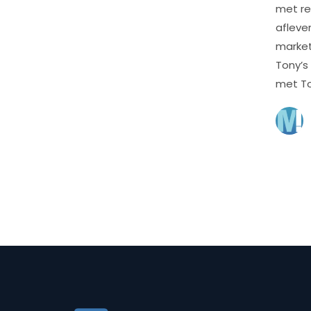
met re
afleve
market
Tony’s
met To