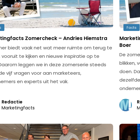
s
Facts
tingfacts Zomercheck – Andries Hiemstra
Marketi
Boer
er biedt vaak net wat meer ruimte om terug te
De zomer
, vooruit te kijken en nieuwe inspiratie op te
blikken, 
Daarom leggen we in deze zomerserie steeds
doen. Da
de vijf vragen voor aan marketeers,
dezelfde
emers en experts uit het vak.
ondernem
Redactie
R
Marketingfacts
M