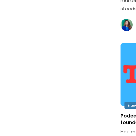
market
steeds
Bran
Podcas
found
Hoe ma