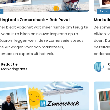
s
Facts
tingfacts Zomercheck – Rob Revet
Marketi
er biedt vaak net wat meer ruimte om terug te
De zomer
, vooruit te kijken en nieuwe inspiratie op te
blikken, 
Daarom leggen we in deze zomerserie steeds
doen. Da
de vijf vragen voor aan marketeers,
dezelfde
emers en experts uit het vak.
ondernem
Redactie
R
Marketingfacts
M