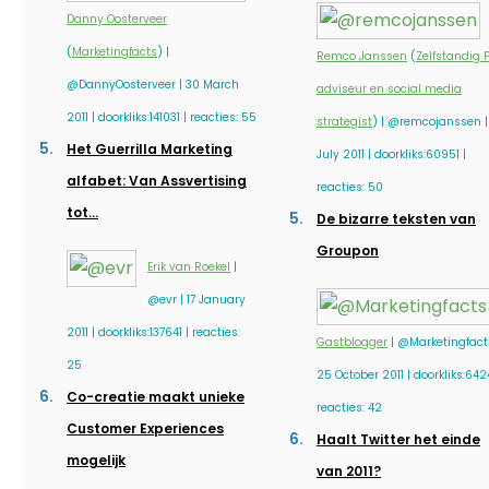
Danny Oosterveer
(
Marketingfacts
) |
Remco Janssen
(
Zelfstandig 
@DannyOosterveer | 30 March
adviseur en social media
2011 | doorkliks:141031 | reacties: 55
strategist
) | @remcojanssen |
Het Guerrilla Marketing
July 2011 | doorkliks:60951 |
alfabet: Van Assvertising
reacties: 50
tot…
De bizarre teksten van
Groupon
Erik van Roekel
|
@evr | 17 January
2011 | doorkliks:137641 | reacties:
Gastblogger
| @Marketingfact
25
25 October 2011 | doorkliks:642
Co-creatie maakt unieke
reacties: 42
Customer Experiences
Haalt Twitter het einde
mogelijk
van 2011?