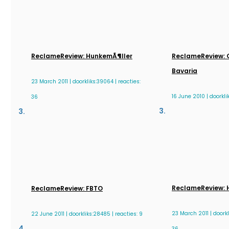
ReclameReview: HunkemÃ¶ller
ReclameReview: G
Bavaria
23 March 2011 | doorkliks:39064 | reacties:
16 June 2010 | doorklik
36
ReclameReview: 
ReclameReview: FBTO
23 March 2011 | doorkl
22 June 2011 | doorkliks:28485 | reacties: 9
36