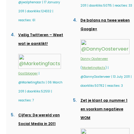
@jwalphenaar | 17 January
2011 | doorkliks:50715 | reacties: 33
2011 | doorkliks:124332 |
De balans na twee weken
reacties: 61
Google+
Veilig Twitteren – Weet
wat je aanklikt!
Danny Oosterveer
(
Marketingfacts
) |
Gastblogger
|
@DannyOosterveer | 13 July 2011 |
@Marketingfacts | 06 March
doorkliks:50782 | reacties: 3
2011 | doorkliks:52551 |
Zet je klant op nummer 1
reacties: 7
en voorkom negatieve
Cijfers: De wereld van
WOM
Social Media in 2011