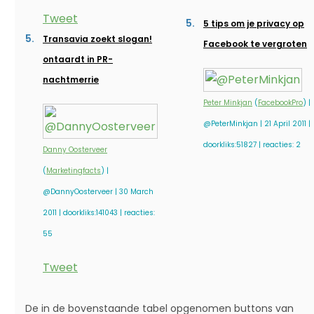
Tweet
5 tips om je privacy op
Transavia zoekt slogan!
Facebook te vergroten
ontaardt in PR-
nachtmerrie
Peter Minkjan
(
FacebookPro
) |
@PeterMinkjan | 21 April 2011 |
doorkliks:51827 | reacties: 2
Danny Oosterveer
(
Marketingfacts
) |
@DannyOosterveer | 30 March
2011 | doorkliks:141043 | reacties:
55
Tweet
De in de bovenstaande tabel opgenomen buttons van