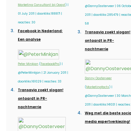
Marketing Consultant bij Oogst
) |
@DannyOosterveer | 06 Octob
01 July 2011 | doorkliks:188871 |
2011 | doorkliks:285479 | reacti
reacties: 30
58
Facebook in Nederland:
Transavia zoekt slogan!
Een analyse
ontaardt in PR-
nachtmerrie
Peter Minkjan
(
FacebookPro
) |
@PeterMinkjan | 21 January 2011 |
Danny Oosterveer
doorkliks:161029 | reacties: 33
(
Marketingfacts
) |
Transavia zoekt slogan!
@DannyOosterveer | 30 March
ontaardt in PR-
2011 | doorkliks:141031 | reacties
nachtmerrie
Weg met die beste socia
media expertverkiezing!