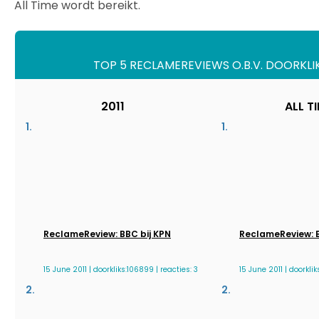
All Time wordt bereikt.
TOP 5 RECLAMEREVIEWS O.B.V. DOORKLI
2011
ALL T
ReclameReview: BBC bij KPN
ReclameReview: B
15 June 2011 | doorkliks:106899 | reacties: 3
15 June 2011 | doorklik