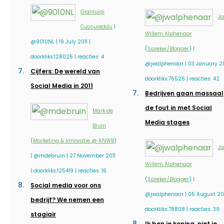
Gianluigi
J
Cuccureddu
|
Willem Alphenaar
@9010NL | 19 July 2011 |
(
Spreker/Blogger
) |
doorkliks:128025 | reacties: 4
@jwalphenaar | 03 January 201
Cijfers: De wereld van
doorkliks:76526 | reacties: 42
Social Media in 2011
Bedrijven gaan massaal
de fout in met Social
Mark de
Media stages
Bruin
(
Marketing & Innovatie @ ANWB
)
J
| @mdebruin | 27 November 2011
Willem Alphenaar
| doorkliks:125419 | reacties: 16
(
Spreker/Blogger
) |
Social media voor ons
@jwalphenaar | 05 August 201
bedrijf? We nemen een
doorkliks:78808 | reacties: 39
stagiair
Ik ben je koning, niet je