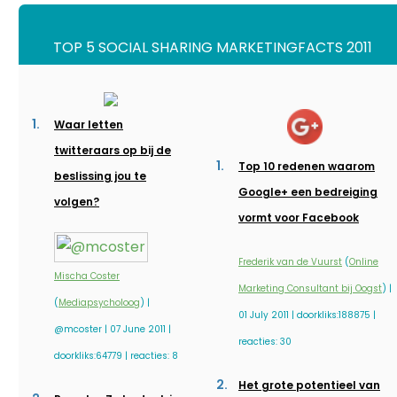
TOP 5 SOCIAL SHARING MARKETINGFACTS 2011
Waar letten
twitteraars op bij de
Top 10 redenen waarom
beslissing jou te
Google+ een bedreiging
volgen?
vormt voor Facebook
Frederik van de Vuurst
(
Online
Mischa Coster
Marketing Consultant bij Oogst
) |
(
Mediapsycholoog
) |
01 July 2011 | doorkliks:188875 |
@mcoster | 07 June 2011 |
reacties: 30
doorkliks:64779 | reacties: 8
Het grote potentieel van