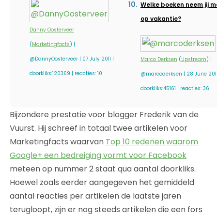
Welke boeken neem jij 
op vakantie?
Danny Oosterveer
(
Marketingfacts
) |
@DannyOosterveer | 07 July 2011 |
Marco Derksen
(
Upstream
) |
doorkliks:120369 | reacties: 10
@marcoderksen | 28 June 2011
doorkliks:45161 | reacties: 36
Bijzondere prestatie voor blogger Frederik van de
Vuurst. Hij schreef in totaal twee artikelen voor
Marketingfacts waarvan
Top 10 redenen waarom
Google+ een bedreiging vormt voor Facebook
meteen op nummer 2 staat qua aantal doorkliks.
Hoewel zoals eerder aangegeven het gemiddeld
aantal reacties per artikelen de laatste jaren
terugloopt, zijn er nog steeds artikelen die een fors