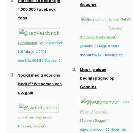
Porsche: Zo bedank je
Google+
1.000.000 Facebook
fans
Sander NubÃ©
(
Internet
Business Development
) |
LeoVerdonck
| @LeoVerdonck
@snube | 17 August 2011 |
| 21 February 2011 |
doorkliks:42421 | reacties: 22
doorkliks:90631 | reacties: 10
Maak je eigen
Social media voor ons
bedrijfspagina op
bedrijf? We nemen een
Google+
stagiair
Jan
Willem Alphenaar
Jan Willem Alphenaar
(
Spreker/Blogger
) |
(
Spreker/Blogger
) |
@jwalphenaar | 08 November