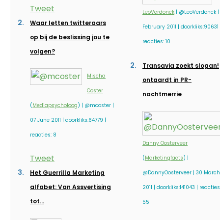
Tweet
LeoVerdonck
| @LeoVerdonck |
Waar letten twitteraars
February 2011 | doorkliks:90631 
op bij de beslissing jou te
reacties: 10
volgen?
Transavia zoekt slogan!
Mischa
ontaardt in PR-
Coster
nachtmerrie
(
Mediapsycholoog
) | @mcoster |
07 June 2011 | doorkliks:64779 |
reacties: 8
Danny Oosterveer
Tweet
(
Marketingfacts
) |
Het Guerrilla Marketing
@DannyOosterveer | 30 March
alfabet: Van Assvertising
2011 | doorkliks:141043 | reacties
tot…
55