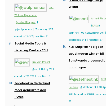
vriend
Jan
Willem Alphenaar
Anneli Risp
(
Spreker/Blogger
) |
(
KREM
) |
@jwalphenaar | 17 January 2011 |
@anneli | 09 September 2011 |
doorkliks:124317 | reacties: 61
doorkliks:66441 | reacties: 37
Social Media Tools &
KLM Surprise had geen
Listening Centers 2011
goud mogen winnen bij
SpinAwards crossmedia
Erik van Roekel
|
campagne
@evr | 18 July 2011 |
doorkliks:120629 | reacties: 15
Stef
Facebook in Nederland
Heutink
| @stefheutink | 08 Apr
meer gebruikers dan
2011 | doorkliks:29704 | reacties
Hyves
37