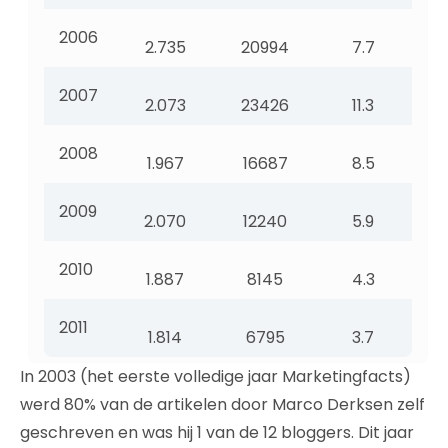
2006
2.735
20994
7.7
2007
2.073
23426
11.3
2008
1.967
16687
8.5
2009
2.070
12240
5.9
2010
1.887
8145
4.3
2011
1.814
6795
3.7
In 2003 (het eerste volledige jaar Marketingfacts)
werd 80% van de artikelen door Marco Derksen zelf
geschreven en was hij 1 van de 12 bloggers. Dit jaar