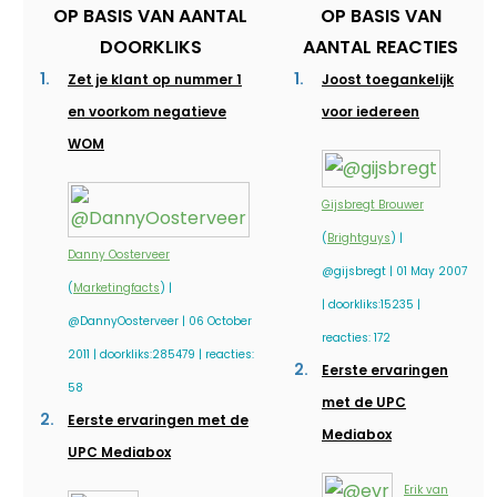
OP BASIS VAN AANTAL
OP BASIS VAN
DOORKLIKS
AANTAL REACTIES
Zet je klant op nummer 1
Joost toegankelijk
en voorkom negatieve
voor iedereen
WOM
Gijsbregt Brouwer
(
Brightguys
) |
Danny Oosterveer
@gijsbregt | 01 May 2007
(
Marketingfacts
) |
| doorkliks:15235 |
@DannyOosterveer | 06 October
reacties: 172
2011 | doorkliks:285479 | reacties:
Eerste ervaringen
58
met de UPC
Eerste ervaringen met de
Mediabox
UPC Mediabox
Erik van