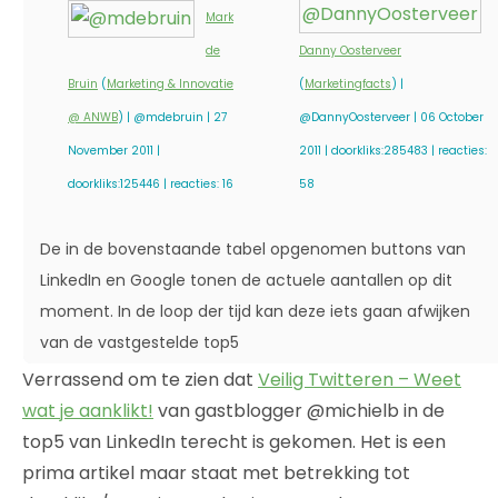
Mark
de
Danny Oosterveer
Bruin
(
Marketing & Innovatie
(
Marketingfacts
) |
@ ANWB
) | @mdebruin | 27
@DannyOosterveer | 06 October
November 2011 |
2011 | doorkliks:285483 | reacties:
doorkliks:125446 | reacties: 16
58
De in de bovenstaande tabel opgenomen buttons van
LinkedIn en Google tonen de actuele aantallen op dit
moment. In de loop der tijd kan deze iets gaan afwijken
van de vastgestelde top5
Verrassend om te zien dat
Veilig Twitteren – Weet
wat je aanklikt!
van gastblogger @michielb in de
top5 van LinkedIn terecht is gekomen. Het is een
prima artikel maar staat met betrekking tot