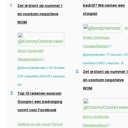
bedrijf? We nemen een
Zet je klant op nummer 1
stagiair
en voorkom negatieve
WOM
J
Willem Alphenaar
(
Spreker/Blogger
) |
Danny Oosterveer
@jwalphenaar | 17 January 201
(
Marketingfacts
) |
doorkliks:124317 | reacties: 61
@DannyOosterveer | 06 October
Zet je klant op nummer 1
2011 | doorkliks:285479 | reacties:
en voorkom negatieve
58
WOM
Top 10 redenen waarom
Google+ een bedreiging
vormt voor Facebook
Danny Oosterveer
Frederik van de Vuurst
(
Online
(
Marketingfacts
) |