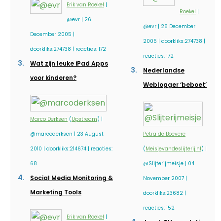
Erik van Roekel
|
Roekel
|
@evr | 26
@evr | 26 December
December 2005 |
2005 | doorkliks:274738 |
doorkliks:274738 | reacties: 172
reacties: 172
Wat zijn leuke iPad Apps
Nederlandse
voor kinderen?
Weblogger ‘beboet’
Marco Derksen
(
Upstream
) |
@marcoderksen | 23 August
Petra de Boevere
2010 | doorkliks:214674 | reacties:
(
Meisjevandeslijterij.nl
) |
68
@Slijterijmeisje | 04
Social Media Monitoring &
November 2007 |
Marketing Tools
doorkliks:23682 |
reacties: 152
Erik van Roekel
|