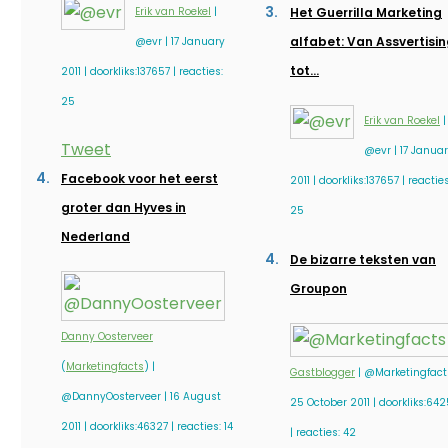
Erik van Roekel
|
Het Guerrilla Marketing
alfabet: Van Assvertisi
@evr | 17 January
tot…
2011 | doorkliks:137657 | reacties:
25
Erik van Roekel
|
Tweet
@evr | 17 Janua
Facebook voor het eerst
2011 | doorkliks:137657 | reacties
groter dan Hyves in
25
Nederland
De bizarre teksten van
Groupon
Danny Oosterveer
(
Marketingfacts
) |
Gastblogger
| @Marketingfact
@DannyOosterveer | 16 August
25 October 2011 | doorkliks:64
2011 | doorkliks:46327 | reacties: 14
| reacties: 42