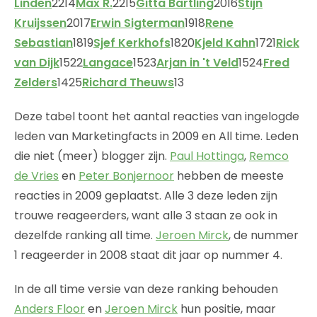
Linden
2214
Max R.
2215
Gitta Bartling
2016
Stijn
Kruijssen
2017
Erwin Sigterman
1918
Rene
Sebastian
1819
Sjef Kerkhofs
1820
Kjeld Kahn
1721
Rick
van Dijk
1522
Langace
1523
Arjan in 't Veld
1524
Fred
Zelders
1425
Richard Theuws
13
Deze tabel toont het aantal reacties van ingelogde
leden van Marketingfacts in 2009 en All time. Leden
die niet (meer) blogger zijn.
Paul Hottinga
,
Remco
de Vries
en
Peter Bonjernoor
hebben de meeste
reacties in 2009 geplaatst. Alle 3 deze leden zijn
trouwe reageerders, want alle 3 staan ze ook in
dezelfde ranking all time.
Jeroen Mirck
, de nummer
1 reageerder in 2008 staat dit jaar op nummer 4.
In de all time versie van deze ranking behouden
Anders Floor
en
Jeroen Mirck
hun positie, maar