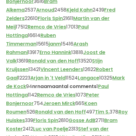
Bonjernoor
3616
Bram
Alkema
2537
Arnoud
2458
Kjeld Kahn
2439
Fred
Zelders
22610
Floris Spin
21611
Martin van der
Meij
17512
Remco de Vries
17013
Paul
Hottinga
16614
Ruben
Timmerman
15615
janm
15416
Arash
Rahmani
13917
Erno Hannink
13818
Joost de
Valk
13619
Ronald van den Hoff
13520
Stijn
Kruijssen
13421
Vincent Leenders
12622
Robert
Gaal
12223
Arjan in 't Veld
11524
Langace
10325
Mark
de Kock
94
nr
naam
aantal comments
1
Paul
Hottinga
1142
Remco de Vries
1073
Peter
Bonjernoor
754
Jeroen Mirck
665
Koen
Roumen
526
Ronald van den Hoff
497
Tim S.
378
Roy
Huiskes
339
Floris Spin
2810
Gosse AdB
2711
Bram
Koster
2412
Luc van Poelje
2313
Stef van der