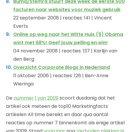
Buma/Stemra stuurt deze week de eerste 500
facturen naar websites voor muziek gebruik
22 september 2008 | reacties: 141 | Vincent
Everts
Online op weg naar het Witte Huis (5) Obama
wint met 68%! Geef jouw peiling en win!
04 november 2008 | reacties: 137 | Karlijn van
den Berg
Overzicht Corporate Blogs in Nederland
11 oktober 2006 | reacties: 126 | Ben-Anne
Wieringa
De
nummer 1 van 2009
scoort dusdanig dat het
artikel ook meteen de top10 Marketingfacts
artikelen All time bereikt en daar qua aantal
reacties op nummer 7 binnenkomt als enige artikel
van 2009. Stond
vorig jaar
nog
Verboden plekken in