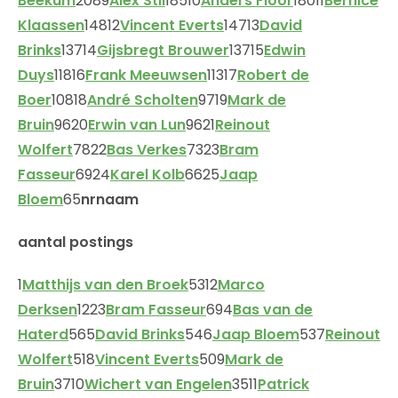
Beekum
2089
Alex Stil
18510
Anders Floor
18011
Bernice
Klaassen
14812
Vincent Everts
14713
David
Brinks
13714
Gijsbregt Brouwer
13715
Edwin
Duys
11816
Frank Meeuwsen
11317
Robert de
Boer
10818
André Scholten
9719
Mark de
Bruin
9620
Erwin van Lun
9621
Reinout
Wolfert
7822
Bas Verkes
7323
Bram
Fasseur
6924
Karel Kolb
6625
Jaap
Bloem
65
nr
naam
aantal postings
1
Matthijs van den Broek
5312
Marco
Derksen
1223
Bram Fasseur
694
Bas van de
Haterd
565
David Brinks
546
Jaap Bloem
537
Reinout
Wolfert
518
Vincent Everts
509
Mark de
Bruin
3710
Wichert van Engelen
3511
Patrick