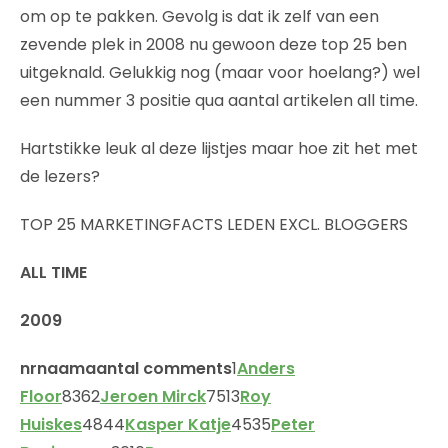
om op te pakken. Gevolg is dat ik zelf van een
zevende plek in 2008 nu gewoon deze top 25 ben
uitgeknald. Gelukkig nog (maar voor hoelang?) wel
een nummer 3 positie qua aantal artikelen all time.
Hartstikke leuk al deze lijstjes maar hoe zit het met
de lezers?
TOP 25 MARKETINGFACTS LEDEN EXCL. BLOGGERS
ALL TIME
2009
nr
naam
aantal comments
1
Anders
Floor
8362
Jeroen Mirck
7513
Roy
Huiskes
4844
Kasper Katje
4535
Peter