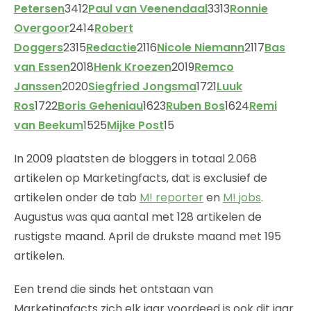
Petersen
3412
Paul van Veenendaal
3313
Ronnie
Overgoor
2414
Robert
Doggers
2315
Redactie
2116
Nicole Niemann
2117
Bas
van Essen
2018
Henk Kroezen
2019
Remco
Janssen
2020
Siegfried Jongsma
1721
Luuk
Ros
1722
Boris Geheniau
1623
Ruben Bos
1624
Remi
van Beekum
1525
Mijke Post
15
In 2009 plaatsten de bloggers in totaal 2.068
artikelen op Marketingfacts, dat is exclusief de
artikelen onder de tab
M! reporter
en
M! jobs
.
Augustus was qua aantal met 128 artikelen de
rustigste maand. April de drukste maand met 195
artikelen.
Een trend die sinds het ontstaan van
Marketingfacts zich elk jaar voordeed is ook dit jaar