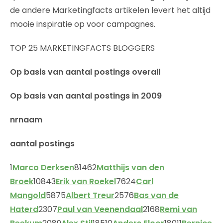
de andere Marketingfacts artikelen levert het altijd
mooie inspiratie op voor campagnes.
TOP 25 MARKETINGFACTS BLOGGERS
Op basis van aantal postings overall
Op basis van aantal postings in 2009
nr
naam
aantal postings
1
Marco Derksen
81462
Matthijs van den
Broek
10843
Erik van Roekel
7624
Carl
Mangold
5875
Albert Treur
2576
Bas van de
Haterd
2307
Paul van Veenendaal
2168
Remi van