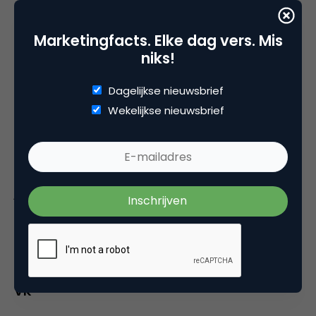
►Sociale platforms worden steeds homogener,
Marketingfacts. Elke dag vers. Mis
zoals bijvoorbeeld TikTok dat een app wil lanceren
niks!
voor het delen van foto’s.
Dagelijkse nieuwsbrief
Vooruitzichten voor sociale media in de VS,
Wekelijkse nieuwsbrief
het VK, China en APAC
VS
De uitgaven voor advertenties op social zullen dit
jaar naar verwachting 75,6 miljard dollar bedragen.
Facebook blijft de grootste met een verwachte
omzet van $36,3 miljard, gevolgd door Instagram
($21,3 miljard) en TikTok ($10,1 miljard).
VK