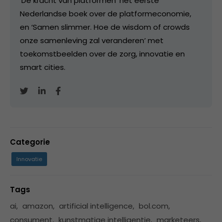
'De kracht van platformen' het eerste
Nederlandse boek over de platformeconomie,
en ‘Samen slimmer. Hoe de wisdom of crowds
onze samenleving zal veranderen’ met
toekomstbeelden over de zorg, innovatie en
smart cities.
Categorie
Innovatie
Tags
ai
,
amazon
,
artificial intelligence
,
bol.com
,
consument
,
kunstmatige intelligentie
,
marketeers
,