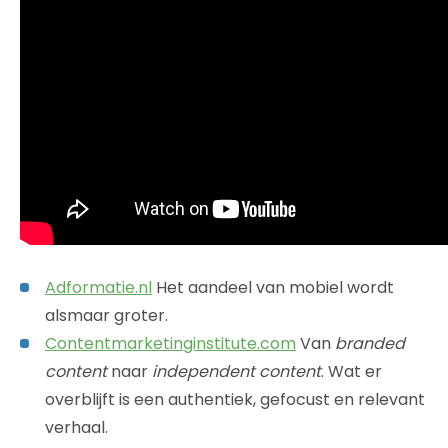
Adformatie.nl
Het aandeel van mobiel wordt
alsmaar groter.
Contentmarketinginstitute.com
Van
branded
content
naar
independent content
. Wat er
overblijft is een authentiek, gefocust en relevant
verhaal.