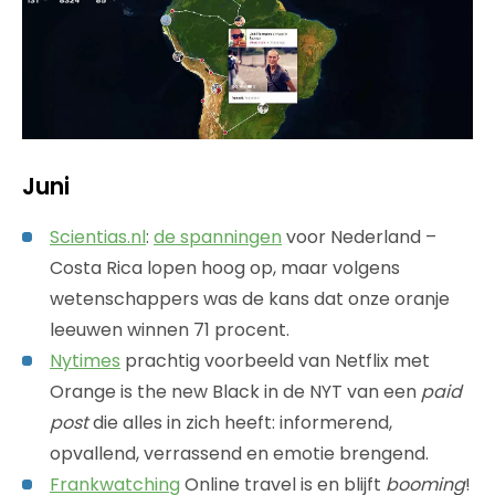
Juni
Scientias.nl
:
de spanningen
voor Nederland –
Costa Rica lopen hoog op, maar volgens
wetenschappers was de kans dat onze oranje
leeuwen winnen 71 procent.
Nytimes
prachtig voorbeeld van Netflix met
Orange is the new Black in de NYT van een
paid
post
die alles in zich heeft: informerend,
opvallend, verrassend en emotie brengend.
Frankwatching
Online travel is en blijft
booming
!