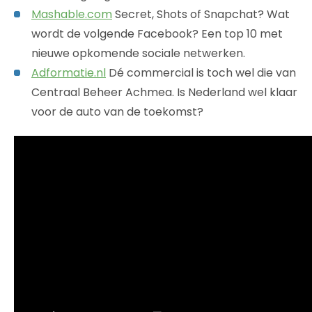
Mashable.com
Secret, Shots of Snapchat? Wat
wordt de volgende Facebook? Een top 10 met
nieuwe opkomende sociale netwerken.
Adformatie.nl
Dé commercial is toch wel die van
Centraal Beheer Achmea. Is Nederland wel klaar
voor de auto van de toekomst?