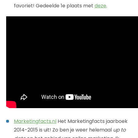
favoriet! Gedeelde 1e plaats met
deze
.
Marketingfacts.nl
Het Marketingfacts jaarboek
2014-2015 is uit! Zo ben je weer helemaal
up to