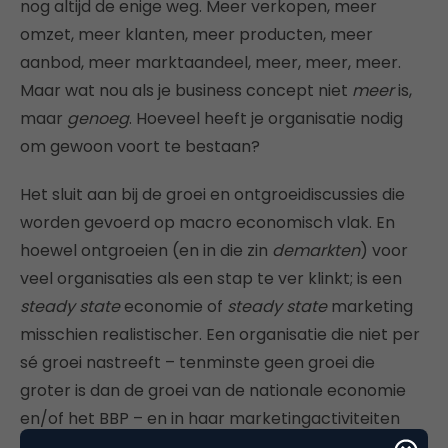
nog altijd de enige weg. Meer verkopen, meer
omzet, meer klanten, meer producten, meer
aanbod, meer marktaandeel, meer, meer, meer.
Maar wat nou als je business concept niet
meer
is,
maar
genoeg
. Hoeveel heeft je organisatie nodig
om gewoon voort te bestaan?
Het sluit aan bij de groei en ontgroeidiscussies die
worden gevoerd op macro economisch vlak. En
hoewel ontgroeien (en in die zin
demarkten
) voor
veel organisaties als een stap te ver klinkt; is een
steady state
economie of
steady state
marketing
misschien realistischer. Een organisatie die niet per
sé groei nastreeft – tenminste geen groei die
groter is dan de groei van de nationale economie
en/of het BBP – en in haar marketingactiviteiten
dus ook niet per sé meer promotoot, maar