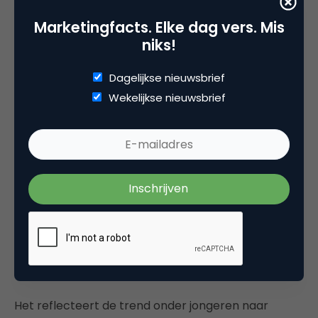
selectief is in welke klanten ze wil bedienen en/of
Marketingfacts. Elke dag vers. Mis
hoeveel verkopen ze wil realiseren. De organisatie
niks!
kan voortbestaan, maar stapt uit de
rat race
van
meer.
Dagelijkse nieuwsbrief
Wekelijkse nieuwsbrief
Het levert ook als klant iets bijzonders op. Het
concert was een bijzondere ervaring omdat je weet
dat het iets unieks is – de vorige keer dat ik ze zag
was 20 jaar geleden. Je bent deelgenoot van iets.
Tevens is het een manier om producten en
diensten weer echt bijzonder te maken. In een tijd
waarin alles, altijd en in overvloed beschikbaar is,
maakt
ostensiable demarketing
producten en
ervaringen weer echt uniek.
Het reflecteert de trend onder jongeren naar