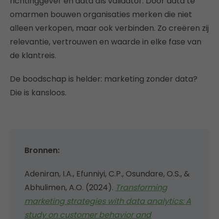
richtinggever en data als validator. Door data te
omarmen bouwen organisaties merken die niet
alleen verkopen, maar ook verbinden. Zo creëren zij
relevantie, vertrouwen en waarde in elke fase van
de klantreis.
De boodschap is helder: marketing zonder data?
Die is kansloos.
Bronnen:
Adeniran, I.A., Efunniyi, C.P., Osundare, O.S., &
Abhulimen, A.O. (2024).
Transforming
marketing strategies with data analytics: A
study on customer behavior and