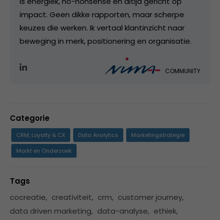
is energiek, no-nonsense en altijd gericht op
impact. Geen dikke rapporten, maar scherpe
keuzes die werken. Ik vertaal klantinzicht naar
beweging in merk, positionering en organisatie.
COMMUNITY
Categorie
CRM, Loyalty & CX
Data Analytics
Marketingstrategie
Markt en Onderzoek
Tags
cocreatie
,
creativiteit
,
crm
,
customer journey
,
data driven marketing
,
data-analyse
,
ethiek
,