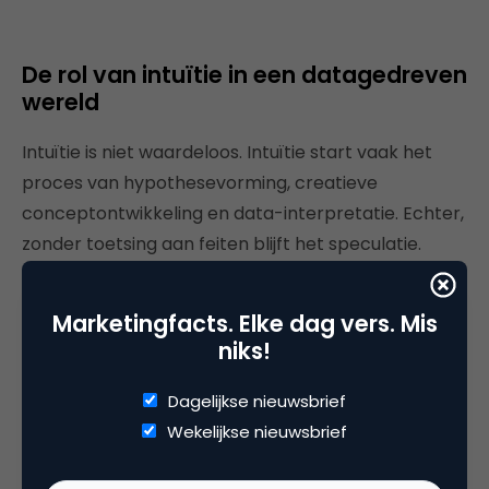
De rol van intuïtie in een datagedreven
wereld
Intuïtie is niet waardeloos. Intuïtie start vaak het
proces van hypothesevorming, creatieve
conceptontwikkeling en data-interpretatie. Echter,
zonder toetsing aan feiten blijft het speculatie.
Zoals Kahneman (2011) stelt: “Intuïtie is snel, maar
vaak fout.” Data corrigeert intuïtie en versterkt de
Marketingfacts. Elke dag vers. Mis
validiteit van beslissingen.
niks!
Een hybride benadering gebruikt intuïtie als
Dagelijkse nieuwsbrief
kompas en data als routekaart. Deze combinatie
Wekelijkse nieuwsbrief
blijkt het meest effectief: creativiteit en ervaring
krijgen richting, en organisaties onderbouwen