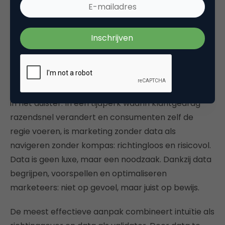
beslissingen met bewijs.
Zonder data is marketing een echo uit
het verleden
Intuïtieve marketing leeft, maar zonder data tast ze
in het duister. In een tijdperk waarin klantgedrag
razendsnel verandert en consumenten zelf de
regie voeren, is marketing zonder data als
navigeren zonder kompas: richtingloos en risicovol.
Data is geen luxe, maar een noodzaak. Dankzij data
begrijpen, voorspellen en optimaliseren
marketeers: niet op gevoel, maar juist op bewijs.
De meest effectieve aanpak combineert intuïtie als