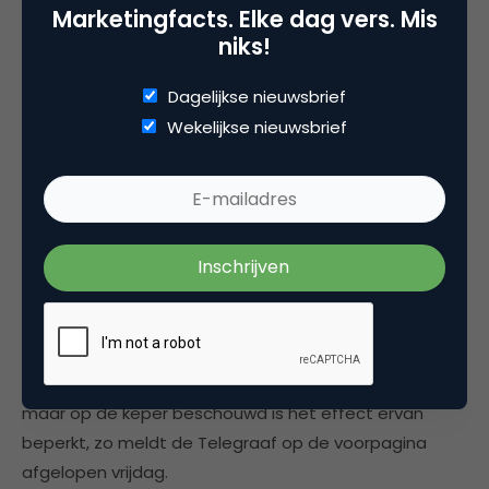
Marketingfacts. Elke dag vers. Mis
niks!
Dagelijkse nieuwsbrief
Wekelijkse nieuwsbrief
Facts
Waarom de meeste overheidscampagnes niet
werken
Gelezen in de Telegraaf? ”Jaarlijks gaan er miljoenen
belasting-euro’s naar campagnes die de burger iets
willen ‘leren’, ‘bewust maken’ of ‘laten veranderen’,
maar op de keper beschouwd is het effect ervan
beperkt, zo meldt de Telegraaf op de voorpagina
afgelopen vrijdag.