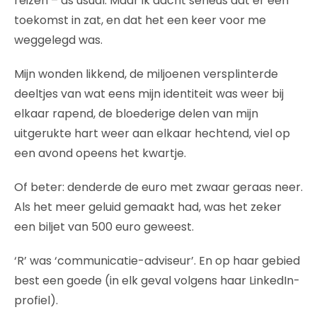
reizen – as usual. Maar ik dacht serieus dat er een
toekomst in zat, en dat het een keer voor me
weggelegd was.
Mijn wonden likkend, de miljoenen versplinterde
deeltjes van wat eens mijn identiteit was weer bij
elkaar rapend, de bloederige delen van mijn
uitgerukte hart weer aan elkaar hechtend, viel op
een avond opeens het kwartje.
Of beter: denderde de euro met zwaar geraas neer.
Als het meer geluid gemaakt had, was het zeker
een biljet van 500 euro geweest.
‘R’ was ‘communicatie-adviseur’. En op haar gebied
best een goede (in elk geval volgens haar LinkedIn-
profiel).