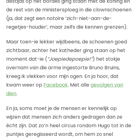
destijds op het bordes ging staan met de koning en
de rest van de ministersploeg in die clownschoenen
(ja, dat zegt een notoire ‘zich-niet-aan-de-
regetjes-houder’, maar zelfs die kennen grenzen).
Maar toen-ie lekker wijdbeens, de schoenen goed
zichtbaar, achter het katheder ging staan op het
moment dat-ie (
“Joepiedepoepie!”
) het stokje
overnam van die arme ingestorte Bruno Bruins,
kreeg ik vlekken voor mijn ogen. En ja hoor, dat
kwam weer op
Facebook
. Met alle
gevolgen van
dien
.
En ja, soms moet je de mensen er kennelijk op
wijzen dat mensen zich anders gedragen dan ze
écht zijn. Dat zo’n heel circus rondom Hugo tot in de
puntjes geregisseerd wordt, om hem zo snel