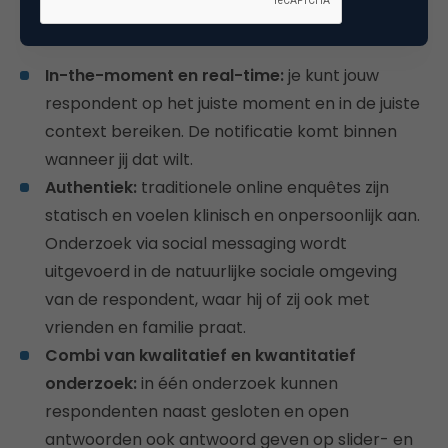
voordelen eens bekijken:
In-the-moment en real-time:
je kunt jouw
respondent op het juiste moment en in de juiste
context bereiken. De notificatie komt binnen
wanneer jij dat wilt.
Authentiek:
traditionele online enquêtes zijn
statisch en voelen klinisch en onpersoonlijk aan.
Onderzoek via social messaging wordt
uitgevoerd in de natuurlijke sociale omgeving
van de respondent, waar hij of zij ook met
vrienden en familie praat.
Combi van kwalitatief en kwantitatief
onderzoek:
in één onderzoek kunnen
respondenten naast gesloten en open
antwoorden ook antwoord geven op slider- en