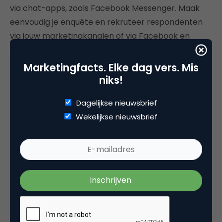
via chat-apps, zoals Facebook Messenger. Maak
eenvoudig je enquête en rekruteer respondenten
via jouw marketingkanalen of via Facebook en
begin gewoon met chatten.
Marketingfacts. Elke dag vers. Mis
Durf jij het aan?
niks!
Deze evolutie verandert niet alleen het medium
Dagelijkse nieuwsbrief
waar je de vragen stelt, maar vraagt ook om een
Wekelijkse nieuwsbrief
verandering van de mindset van onderzoekers en
marketeers. We benaderen mensen niet langer via
e-mail, maar direct als notificatie op de
smartphone. We leggen niet langer een lange
vragenlijst voor, maar we starten een kort
chatgesprek via een bot.
Is deze verandering de moeite waard? Laten we de