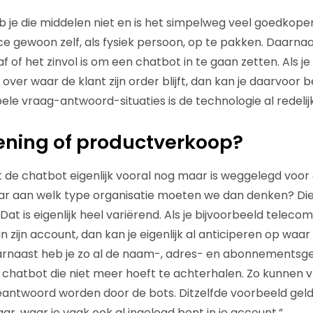
heb je die middelen niet en is het simpelweg veel goedkope
ce gewoon zelf, als fysiek persoon, op te pakken. Daarna
 af of het zinvol is om een chatbot in te gaan zetten. Als j
over waar de klant zijn order blijft, dan kan je daarvoor
ele vraag-antwoord-situaties is de technologie al redelij
ening of productverkoop?
at de chatbot eigenlijk vooral nog maar is weggelegd voor
ar aan welk type organisatie moeten we dan denken? Die
t is eigenlijk heel variërend. Als je bijvoorbeeld teleco
 in zijn account, dan kan je eigenlijk al anticiperen op waa
arnaast heb je zo al de naam-, adres- en abonnementsge
chatbot die niet meer hoeft te achterhalen. Zo kunnen vr
eantwoord worden door de bots. Ditzelfde voorbeeld geld
r, waar je vaak ook al ingelogd bent in je account.”