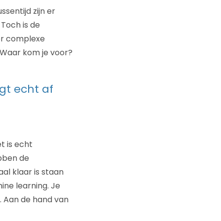
ussentijd zijn er
 Toch is de
er complexe
? Waar kom je voor?
gt echt af
t is echt
ebben de
l klaar is staan
ne learning. Je
t. Aan de hand van