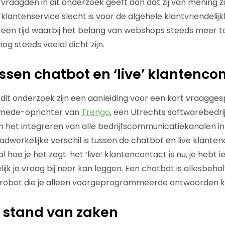
raagden in dit onderzoek geeft aan dat zij van mening zi
lantenservice slecht is voor de algehele klantvriendelijk
n een tijd waarbij het belang van webshops steeds meer
og steeds veelal dicht zijn.
ussen chatbot en ‘live’ klantenco
t dit onderzoek zijn een aanleiding voor een kort vraagge
 mede-oprichter van
Trengo
, een Utrechts softwarebedrij
in het integreren van alle bedrijfscommunicatiekanalen in
dwerkelijke verschil is tussen de chatbot en live klanten
k al hoe je het zegt: het ‘live’ klantencontact is nu, je heb
ijk je vraag bij neer kan leggen. Een chatbot is allesbehalv
le robot die je alleen voorgeprogrammeerde antwoorden k
 stand van zaken