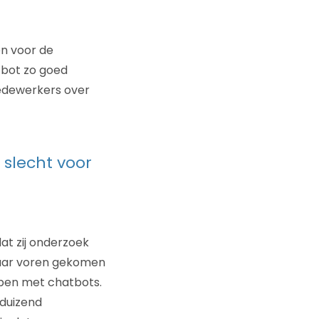
en voor de
tbot zo goed
medewerkers over
 slecht voor
at zij onderzoek
naar voren gekomen
bben met chatbots.
 duizend