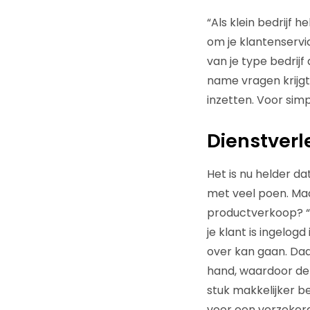
“Als klein bedrijf 
om je klantenservi
van je type bedrijf
name vragen krijgt 
inzetten. Voor simp
Dienstverl
Het is nu helder d
met veel poen. Ma
productverkoop? “Da
je klant is ingelogd
over kan gaan. Da
hand, waardoor de 
stuk makkelijker b
voor een verzekeraa