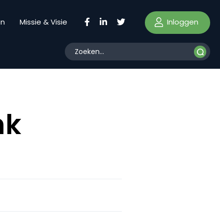
Inloggen
en
Missie & Visie
nk