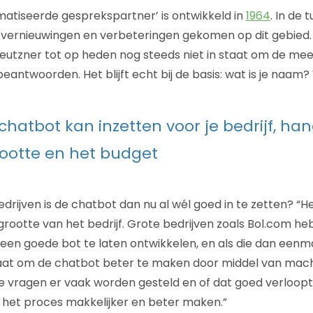
atiseerde gesprekspartner’ is ontwikkeld in
1964
. In de t
el vernieuwingen en verbeteringen gekomen op dit gebied.
eutzner tot op heden nog steeds niet in staat om de me
eantwoorden. Het blijft echt bij de basis: wat is je naam
chatbot kan inzetten voor je bedrijf, han
ootte en het budget
rijven is de chatbot dan nu al wél goed in te zetten? “He
 grootte van het bedrijf. Grote bedrijven zoals Bol.com h
en goede bot te laten ontwikkelen, en als die dan eenmaa
aat om de chatbot beter te maken door middel van machi
ke vragen er vaak worden gesteld en of dat goed verloop
je het proces makkelijker en beter maken.”