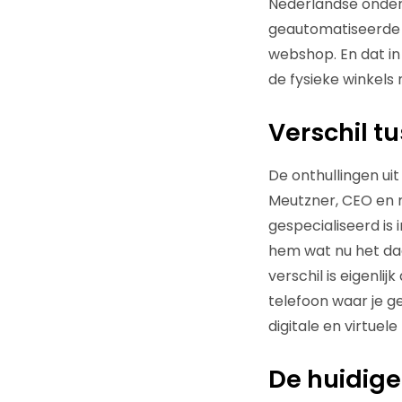
Nederlandse onderv
geautomatiseerde k
webshop. En dat i
de fysieke winkels n
Verschil t
De onthullingen ui
Meutzner, CEO en
gespecialiseerd is 
hem wat nu het daa
verschil is eigenlij
telefoon waar je gel
digitale en virtue
De huidige