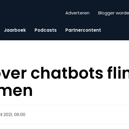
Adverteren
Blogger word
Jaarboek
Podcasts
Partnercontent
 over chatbots fli
omen
il 2021, 06:00