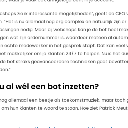
shops zie ik interessante mogelijkheden”, geeft de CEO 
. “Het is nu allemaal nog erg complex en natuurlijk zijn e
assingen nodig. Maar bij webshops kan je de bot heel mak
agen wat zijn ordernummer is, waardoor meteen al automa
een echte medewerker in het gesprek stapt. Dat kan veel
het makkelijker om je klanten 24/7 te helpen. Nu is het d
de bot straks geavanceerdere technieken gaat bevatten,
den.”
al wél een bot inzetten?
jk nog allemaal een beetje als toekomstmuziek, maar toch 
s om hun klanten te woord te staan. Hoe ziet Patrick Meut