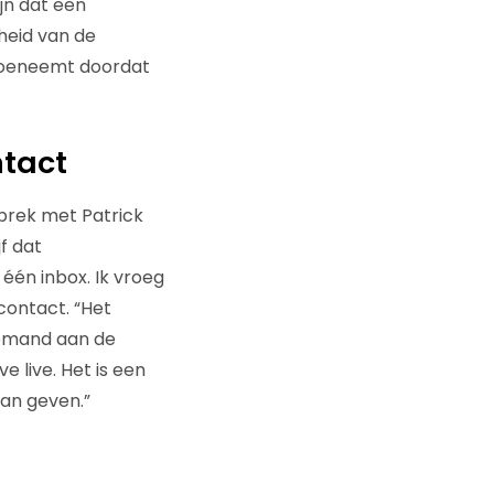
jn dat een
heid van de
 toeneemt doordat
ntact
sprek met Patrick
f dat
 één inbox. Ik vroeg
contact. “Het
t iemand aan de
e live. Het is een
an geven.”