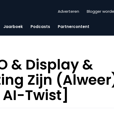
Adverteren
Blogger word
Jaarboek
Podcasts
Partnercontent
O & Display &
ing Zijn (Alwee
 AI-Twist]