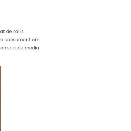
t de rol is
 de consument om
ben sociale media