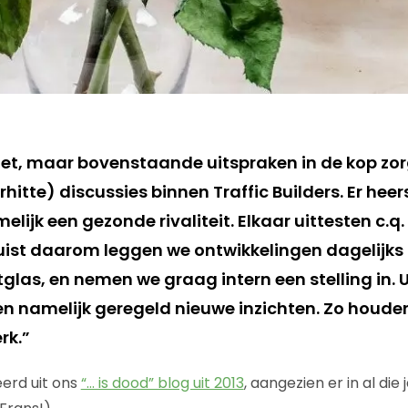
niet, maar bovenstaande uitspraken in de kop zo
hitte) discussies binnen Traffic Builders. Er hee
lijk een gezonde rivaliteit. Elkaar uittesten c.q.
 Juist daarom leggen we ontwikkelingen dagelijks
tglas, en nemen we graag intern een stelling in. U
en namelijk geregeld nieuwe inzichten. Zo houde
rk.”
eerd uit ons
“… is dood” blog uit 2013
, aangezien er in al die 