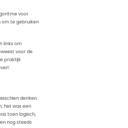
lgoritme voor
n om te gebruiken
n links om
eweest voor de
e praktijk
ven’.
misschien denken.
n; het was een
as toen logisch,
en nog steeds