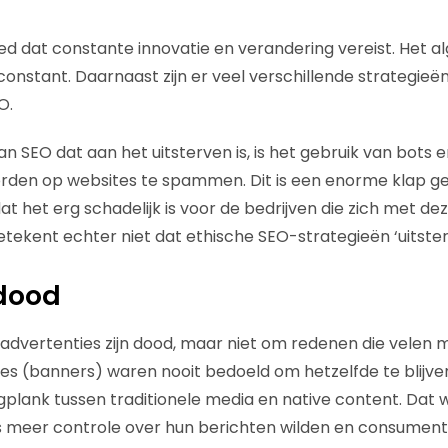
ed dat constante innovatie en verandering vereist. Het a
onstant. Daarnaast zijn er veel verschillende strategieë
O.
n SEO dat aan het uitsterven is, is het gebruik van bots e
den op websites te spammen. Dit is een enorme klap g
t het erg schadelijk is voor de bedrijven die zich met dez
etekent echter niet dat ethische SEO-strategieën ‘uitster
 dood
-advertenties zijn dood, maar niet om redenen die velen 
es (banners) waren nooit bedoeld om hetzelfde te blijve
gplank tussen traditionele media en native content. Dat w
meer controle over hun berichten wilden en consument