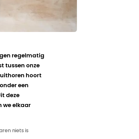
rgen regelmatig
rst tussen onze
 uithoren hoort
 onder een
it deze
n we elkaar
jaren niets is