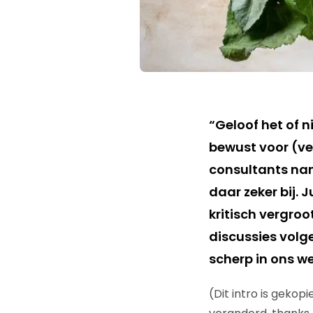
“Geloof het of 
bewust voor (ver
consultants name
daar zeker bij.
kritisch vergroo
discussies volg
scherp in ons we
(Dit intro is gekopi