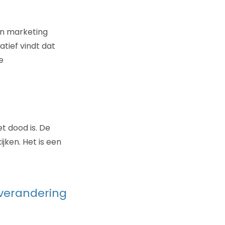
an marketing
atief vindt dat
e
t dood is. De
jken. Het is een
 verandering