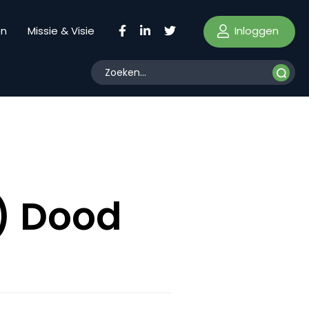
Inloggen
en
Missie & Visie
r) Dood