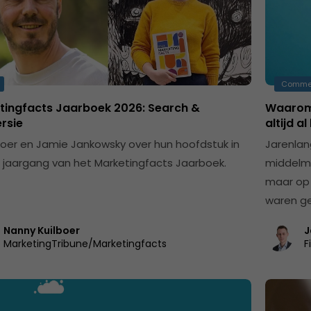
Comme
tingfacts Jaarboek 2026: Search &
Waarom 
rsie
altijd 
jboer en Jamie Jankowsky over hun hoofdstuk in
Jarenla
 jaargang van het Marketingfacts Jaarboek.
middelma
maar op 
waren ge
Nanny Kuilboer
J
MarketingTribune/Marketingfacts
F