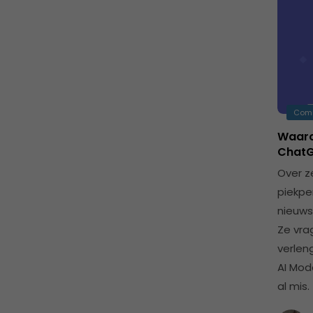
Com
Waaro
ChatG
Over z
piekpe
nieuws
Ze vra
verlen
AI Mod
al mis.