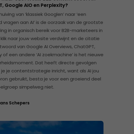
, Google AIO en Perplexity?
uiving van ‘klassiek Googlen’ naar ‘een
 vragen aan AI’ is de oorzaak van de grootste
ing in organisch bereik voor B2B-marketeers in
 klik naar jouw website verdwijnt en de citatie
ntwoord van Google AI Overviews, ChatGPT,
ty of een andere ‘AI zoekmachine’ is het nieuwe
rheidsmoment. Dat heeft directe gevolgen
je je contentstrategie inricht, want als AI jou
bron gebruikt, besta je voor een groeiend deel
oelgroep simpelweg niet.
ans Schepers