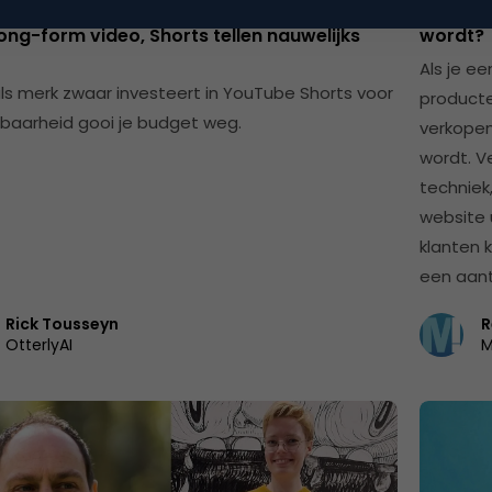
be GEO-studie: 94% van de AI-citaties gaat
Hoe zor
ong-form video, Shorts tellen nauwelijks
wordt?
Als je e
 als merk zwaar investeert in YouTube Shorts voor
producte
dbaarheid gooi je budget weg.
verkopen
wordt. V
techniek
website u
klanten 
een aant
Rick Tousseyn
R
OtterlyAI
M