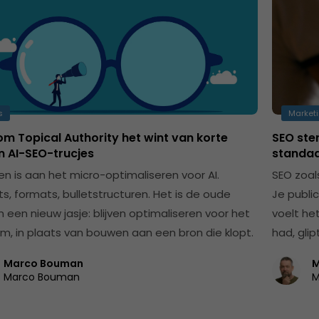
s
Marketi
m Topical Authority het wint van korte
SEO ste
n AI-SEO-trucjes
standaar
en is aan het micro-optimaliseren voor AI.
SEO zoals
s, formats, bulletstructuren. Het is de oude
Je public
in een nieuw jasje: blijven optimaliseren voor het
voelt het
m, in plaats van bouwen aan een bron die klopt.
had, glip
Marco Bouman
M
Marco Bouman
M