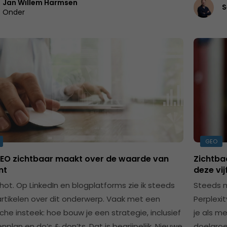
Jan Willem Harmsen
S
Onder
GEO
EO zichtbaar maakt over de waarde van
Zichtba
nt
deze vij
 hot. Op LinkedIn en blogplatforms zie ik steeds
Steeds m
rtikelen over dit onderwerp. Vaak met een
Perplexit
che insteek: hoe bouw je een strategie, inclusief
je als m
plan en do’s & don’ts. Dat is begrijpelijk. Nieuwe
doelgroe