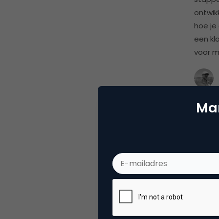
ontwik
hoe je 
een kla
voor mi
Mar
GEO