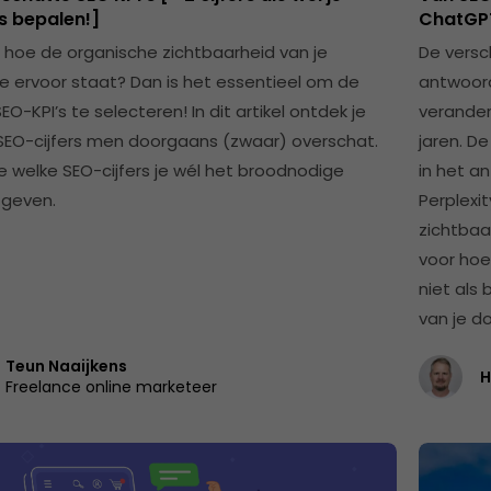
s bepalen!]
ChatGPT
hoe de organische zichtbaarheid van je
De versch
e ervoor staat? Dan is het essentieel om de
antwoord
SEO-KPI’s te selecteren! In dit artikel ontdek je
verander
SEO-cijfers men doorgaans (zwaar) overschat.
jaren. De
 je welke SEO-cijfers je wél het broodnodige
in het a
 geven.
Perplexi
zichtbaa
voor hoe 
niet als 
van je d
Teun Naaijkens
H
Freelance online marketeer