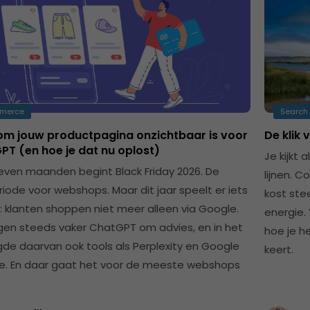
merce
Search 
m jouw productpagina onzichtbaar is voor
De klik 
PT (en hoe je dat nu oplost)
Je kijkt 
even maanden begint Black Friday 2026. De
lijnen. 
riode voor webshops. Maar dit jaar speelt er iets
kost ste
: klanten shoppen niet meer alleen via Google.
energie.
gen steeds vaker ChatGPT om advies, en in het
hoe je h
gde daarvan ook tools als Perplexity en Google
keert.
e. En daar gaat het voor de meeste webshops