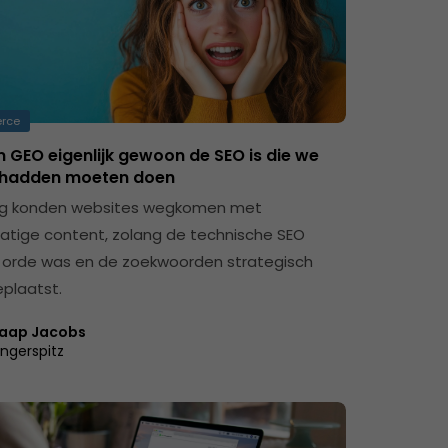
rce
GEO eigenlijk gewoon de SEO is die we
al hadden moeten doen
ng konden websites wegkomen met
tige content, zolang de technische SEO
orde was en de zoekwoorden strategisch
plaatst.
aap Jacobs
ingerspitz