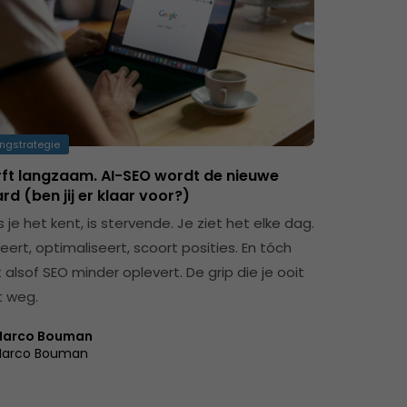
ngstrategie
rft langzaam. AI-SEO wordt de nieuwe
d (ben jij er klaar voor?)
 je het kent, is stervende. Je ziet het elke dag.
eert, optimaliseert, scoort posities. En tóch
 alsof SEO minder oplevert. De grip die je ooit
t weg.
arco Bouman
arco Bouman