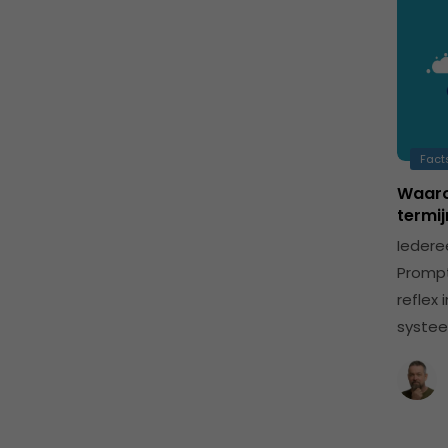
Fact
Waaro
termij
Iedere
Prompt
reflex 
systee