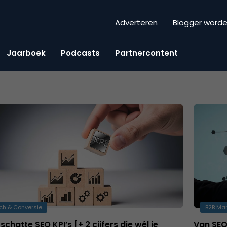
Adverteren
Blogger word
Jaarboek
Podcasts
Partnercontent
ch & Conversie
B2B Mar
schatte SEO KPI’s [+ 2 cijfers die wél je
Van SEO