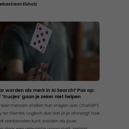
ebastiaan Elsholz
ar worden als merk in AI Search? Pas op:
f ’trucjes’ gaan je zeker niet helpen
eer mensen stellen hun vragen aan ChatGPT,
y en Gemini. Logisch dus dat je je afvraagt hoe
erk aanbevolen kunt worden als jouw
p daar een relevante vraag stelt. Helaas