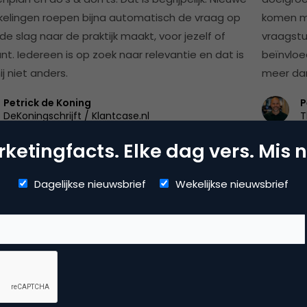
kelingen roepen bijna automatisch de vraag op
komen me
de slag naar de praktijk maakt, voor jezelf of
vraagstu
nt. Iedereen is op zoek naar relevantie en dat is
beïnvloe
j niet anders.
meer dan 
Petrick de Koning
P
DeKoningschrijft / Klantcase.nl
T
ketingfacts. Elke dag vers. Mis n
Dagelijkse nieuwsbrief
Wekelijkse nieuwsbrief
Search 