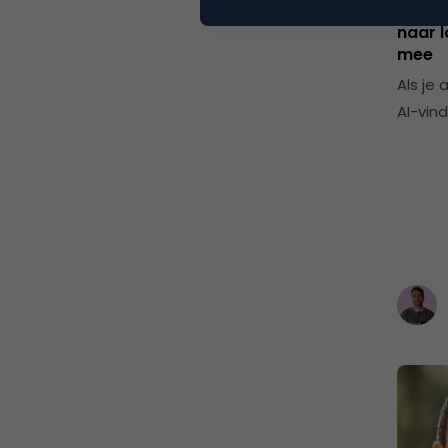
YouTu
naar l
mee
Als je
AI-vin