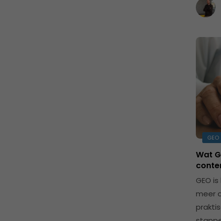
GEO
Wat G
conte
GEO is
meer a
praktis
stappen