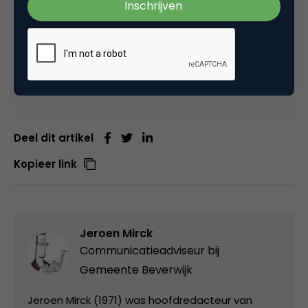
over reclame voor MarketingTribune, een
zustertitel van Marketingfacts.
Deel dit artikel
Kopieer link
Jeroen Mirck
Communicatieadviseur bij
Gemeente Beverwijk
Jeroen Mirck (1971) was hoofdredacteur van