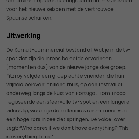
om al direct op de lanceringsdatum in te schakelen
voor het nieuwe seizoen met de vertrouwde
Spaanse schurken.
Uitwerking
De Kornuit-commercial bestond al. Wat je in de tv-
spot ziet zijn die intens beleefde ervaringen
(momenten dus) van de nieuwe jonge doelgroep.
Fitzroy volgde een groep echte vrienden die hun
vrijheid beleven: chillend thuis, op een festival of
onderweg langs de kust van Portugal. Tom Trago
regisseerde een sfeervolle tv-spot en een langere
videoclip, waarin je de millennials onder meer van
een hoge rots in zee ziet springen. De voice-over
zegt: “Who cares if we don’t have everything? This
is everything to us.”