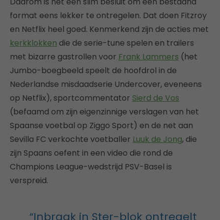
Daarom is het een slim besluit om een bestaand
format eens lekker te ontregelen. Dat doen Fitzroy
en Netflix heel goed. Kenmerkend zijn de acties met
kerkklokken
die de serie-tune spelen en trailers
met bizarre gastrollen voor
Frank Lammers
(het
Jumbo-boegbeeld speelt de hoofdrol in de
Nederlandse misdaadserie Undercover, eveneens
op Netflix), sportcommentator
Sierd de Vos
(befaamd om zijn eigenzinnige verslagen van het
Spaanse voetbal op Ziggo Sport) en de net aan
Sevilla FC verkochte voetballer
Luuk de Jong
, die
zijn Spaans oefent in een video die rond de
Champions League-wedstrijd PSV-Basel is
verspreid.
“Inbraak in Ster-blok ontregelt