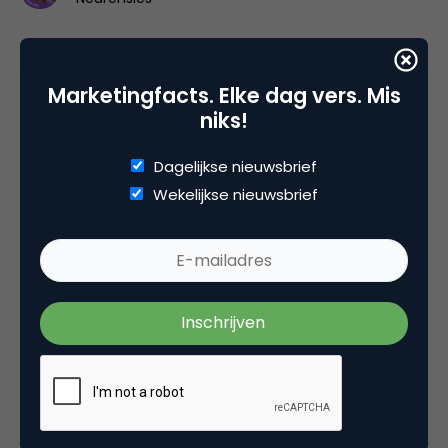
Marketingfacts. Elke dag vers. Mis
niks!
Dagelijkse nieuwsbrief
Wekelijkse nieuwsbrief
Advertising
Superbowl 2023: In 10 minuten ben je helemaal bij
met deze must-see commercials
Met een prijskaartje van 7 miljoen dollar voor een
spotje, is het van belang dat je als merk creatief raak
schiet in het reclameblok van de Superbowl. Deze 7
commercials móet je gezien hebben.