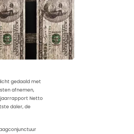
 licht gedaald met
omsten afnemen,
alfjaarrapport Netto
ste daler, de
 laagconjunctuur