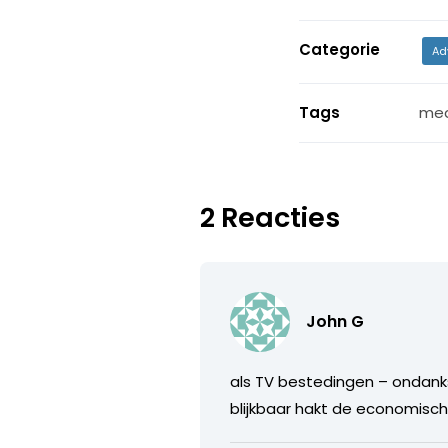
Categorie
Ad
Tags
med
2 Reacties
John G
als TV bestedingen – ondanks
blijkbaar hakt de economisch