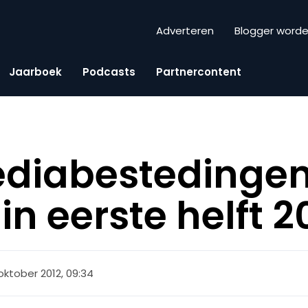
Adverteren
Blogger word
Jaarboek
Podcasts
Partnercontent
ediabestedingen
in eerste helft 2
oktober 2012, 09:34