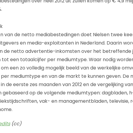
bestedingen over heel 2012 uit zullen komen op € 4,9 mil
.
k
n van de netto mediabestedingen doet Nielsen twee keer
itgevers en media-exploitanten in Nederland. Daarin wo
n de netto advertentie-inkomsten over het betreffende 
 tot een totaalcijfer per mediumtype. Waar nodig worde
om een zo volledig mogelijk beeld van de werkelijke om
per mediumtype en van de markt te kunnen geven. De 
n de eerste zes maanden van 2012 en de vergelijking va
zijn gebaseerd op de volgende mediumtypen: dagbladen, 
iekstijdschriften, vak- en managementbladen, televisie, r
 home.
edits
(cc)