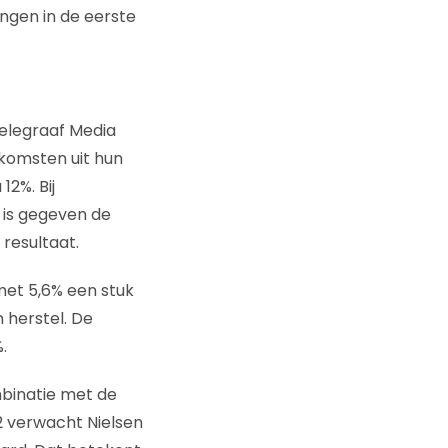
ngen in de eerste
Telegraaf Media
komsten uit hun
2%. Bij
 is gegeven de
resultaat.
et 5,6% een stuk
 herstel. De
.
mbinatie met de
2 verwacht Nielsen