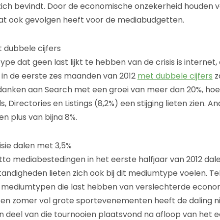
ich bevindt. Door de economische onzekerheid houden ve
wat ook gevolgen heeft voor de mediabudgetten.
 dubbele cijfers
e dat geen last lijkt te hebben van de crisis is internet,
in de eerste zes maanden van 2012
met dubbele cijfers
z
 danken aan Search met een groei van meer dan 20%, hoe
s, Directories en Listings (8,2%) een stijging lieten zien. 
n plus van bijna 8%.
isie dalen met 3,5%
etto mediabestedingen in het eerste halfjaar van 2012 dal
digheden lieten zich ook bij dit mediumtype voelen. Tel
e mediumtypen die last hebben van verslechterde econo
en zomer vol grote sportevenementen heeft de daling n
 deel van die tournooien plaatsvond na afloop van het ee