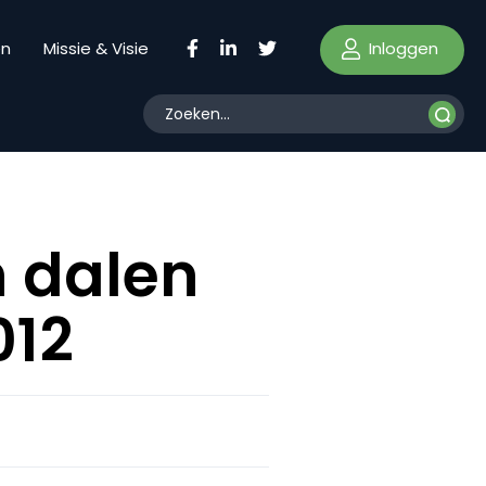
Inloggen
en
Missie & Visie
 dalen
012