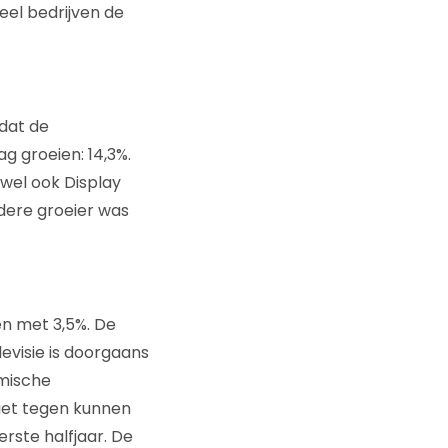
el bedrijven de
 dat de
ag groeien: 14,3%.
wel ook Display
Andere groeier was
en met 3,5%. De
evisie is doorgaans
mische
iet tegen kunnen
rste halfjaar. De