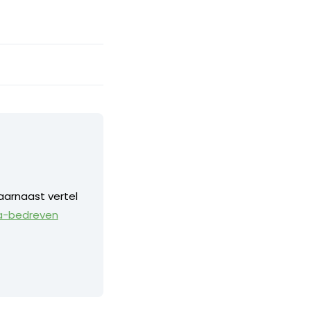
aarnaast vertel
a-bedreven