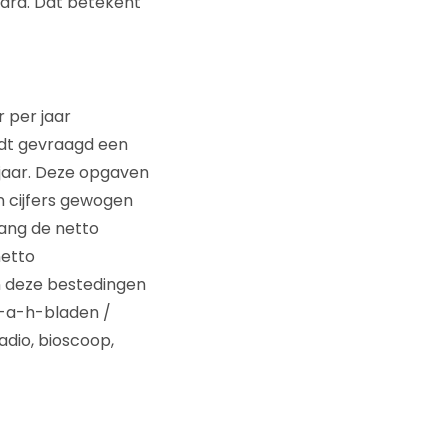
jard. Dat betekent
 per jaar
rdt gevraagd een
jaar. Deze opgaven
n cijfers gewogen
vang de netto
netto
n deze bestedingen
h-a-h-bladen /
adio, bioscoop,