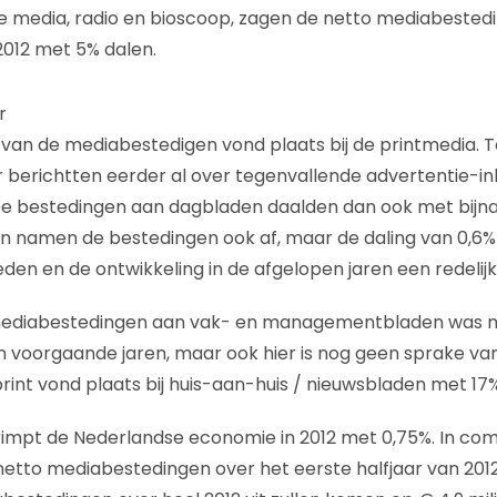
e media, radio en bioscoop, zagen de netto mediabestedi
012 met 5% dalen.
r
 van de mediabestedigen vond plaats bij de printmedia. 
berichtten eerder al over tegenvallende advertentie-in
 De bestedingen aan dagbladen daalden dan ook met bijna 1
ten namen de bestedingen ook af, maar de daling van 0,6%
n en de ontwikkeling in de afgelopen jaren een redelijk 
mediabestedingen aan vak- en managementbladen was m
n voorgaande jaren, maar ook hier is nog geen sprake van
print vond plaats bij huis-aan-huis / nieuwsbladen met 17%
rimpt de Nederlandse economie in 2012 met 0,75%. In co
netto mediabestedingen over het eerste halfjaar van 201