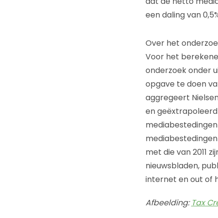
dat de netto media
een daling van 0,5%
Over het onderzoe
Voor het berekene
onderzoek onder u
opgave te doen va
aggregeert Nielsen
en geëxtrapoleerd 
mediabestedingen 
mediabestedingen i
met die van 2011 
nieuwsbladen, publ
internet en out of
Afbeelding:
Tax Cr