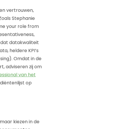
en vertrouwen,
oals Stephanie
me your role from
resentativeness,
 dat datakwaliteit
ata, heldere KPI’s
ssing). Omdat in de
rt, adviseren zij om
essional van het
iëntenlijst op
maar kiezen in de