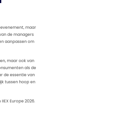
et evenement, maar
% van de managers
nnen aanpassen om
den, maar ook van
onsumenten als de
r de essentie van
ijk tussen hoop en
n IIEX Europe 2026.