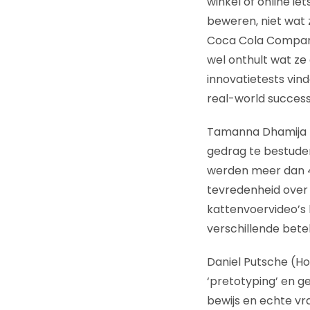
winkel of online i
beweren, niet wat 
Coca Cola Company
wel onthult wat z
innovatietests vin
real-world success
Tamanna Dhamija (
gedrag te bestuder
werden meer dan 4
tevredenheid over
kattenvoervideo’s l
verschillende bete
Daniel Putsche (Ho
‘pretotyping’ en 
bewijs en echte vr