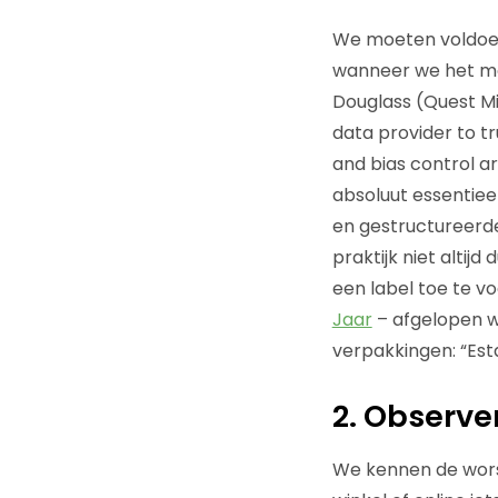
We moeten voldoen
wanneer we het mo
Douglass (Quest M
data provider to tr
and bias control ar
absoluut essentiee
en gestructureerde
praktijk niet altijd
een label toe te v
Jaar
– afgelopen we
verpakkingen: “Esta
2. Observe
We kennen de wors