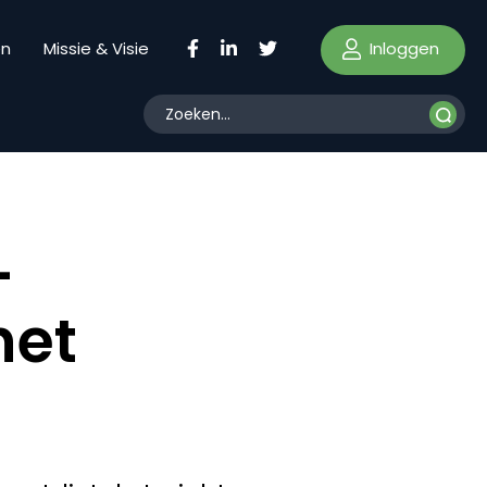
Inloggen
en
Missie & Visie
-
het