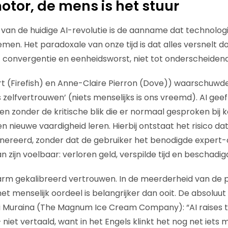
 motor, de mens is het stuur
l van de huidige AI-revolutie is de aanname dat technolo
men. Het paradoxale van onze tijd is dat alles versnelt do
tot convergentie en eenheidsworst, niet tot onderscheide
rt (Firefish) en Anne-Claire Pierron (Dove)) waarschuwd
 zelfvertrouwen’ (niets menselijks is ons vreemd). AI gee
n zonder de kritische blik die er normaal gesproken bij k
 nieuwe vaardigheid leren. Hierbij ontstaat het risico dat
ereerd, zonder dat de gebruiker het benodigde expert-o
n zijn voelbaar: verloren geld, verspilde tijd en beschadig
rm gekalibreerd vertrouwen. In de meerderheid van de 
et menselijk oordeel is belangrijker dan ooit. De absoluut
Muraina (The Magnum Ice Cream Company): “AI raises the
– niet vertaald, want in het Engels klinkt het nog net iets 