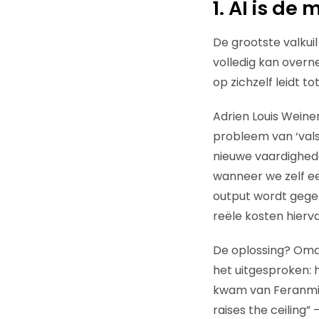
1. AI is de
De grootste valkui
volledig kan overne
op zichzelf leidt 
Adrien Louis Weine
probleem van ‘vals
nieuwe vaardighede
wanneer we zelf een
output wordt gegen
reële kosten hierva
De oplossing? Oma
het uitgesproken: h
kwam van Feranmi 
raises the ceiling” 