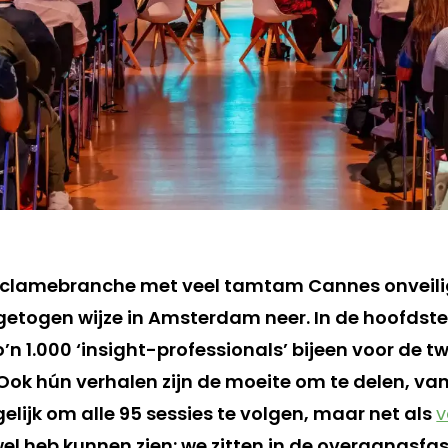
 reclamebranche met veel tamtam Cannes onveili
getogen wijze in Amsterdam neer. In de hoofdste
’n 1.000 ‘insight-professionals’ bijeen voor de
 Ook hún verhalen zijn de moeite om te delen, van
elijk om alle 95 sessies te volgen, maar net als
v
 wel heb kunnen zien: we zitten in de overgangsf