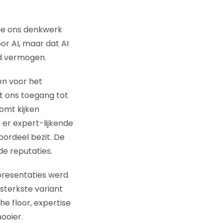
gie ons denkwerk
or AI, maar dat AI
nd vermogen.
en voor het
ft ons toegang tot
omt kijken
 er expert-lijkende
ordeel bezit. De
de reputaties.
presentaties werd
 sterkste variant
 floor, expertise
mooier.