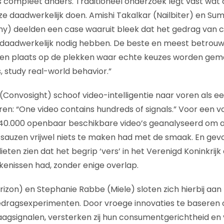
ets compleet anders. Traditioneel onderzoek legt vast w
ze daadwerkelijk doen. Amishi Takalkar (Nailbiter) en Su
) deelden een case waaruit bleek dat het gedrag van
e daadwerkelijk nodig hebben. De beste en meest betrou
den plaats op de plekken waar echte keuzes worden gema
, study real-world behavior.”
Convosight) schoof video-intelligentie naar voren als 
en: “One video contains hundreds of signals.” Voor een v
0.000 openbaar beschikbare video’s geanalyseerd om a
 sauzen vrijwel niets te maken had met de smaak. En ge
ieten zien dat het begrip ‘vers’ in het Verenigd Koninkrijk
kenissen had, zonder enige overlap.
rizon) en Stephanie Rabbe (Miele) sloten zich hierbij aan
gedragsexperimenten. Door vroege innovaties te baseren
aagsignalen, versterken zij hun consumentgerichtheid en