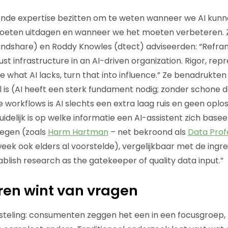
de expertise bezitten om te weten wanneer we AI kunn
eten uitdagen en wanneer we het moeten verbeteren. Z
indshare) en Roddy Knowles (dtect) adviseerden: “Refra
ust infrastructure in an AI-driven organization. Rigor, rep
e what AI lacks, turn that into influence.” Ze benadrukten
l is (AI heeft een sterk fundament nodig; zonder schone d
 workflows is AI slechts een extra laag ruis en geen oplo
 duidelijk is op welke informatie een AI-assistent zich basee
oegen (zoals
Harm Hartman
– net bekroond als
Data Prof
ek ook elders al voorstelde), vergelijkbaar met de ingred
blish research as the gatekeeper of quality data input.”
ren wint van vragen
teling: consumenten zeggen het een in een focusgroep, 