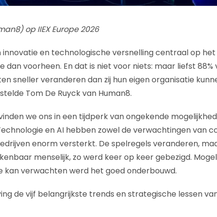
an8) op IIEX Europe 2026
en innovatie en technologische versnelling centraal op h
e dan voorheen. En dat is niet voor niets: maar liefst 88
ten sneller veranderen dan zij hun eigen organisatie ku
n, stelde Tom De Ruyck van Human8.
vinden we ons in een tijdperk van ongekende mogelijkhe
Technologie en AI hebben zowel de verwachtingen van c
edrijven enorm versterkt. De spelregels veranderen, maa
iskenbaar menselijk, zo werd keer op keer gebezigd. Mogel
 je kan verwachten werd het goed onderbouwd.
eving de vijf belangrijkste trends en strategische lessen va