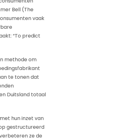
at consumenten
mmer Bell (The
 consumenten vaak
wbare
akt: “To predict
een methode om
oedingsfabrikant
an te tonen dat
vonden
 en Duitsland totaal
 met hun inzet van
 op gestructureerd
 verbeteren ze de