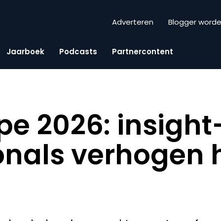
Adverteren
Blogger word
Jaarboek
Podcasts
Partnercontent
pe 2026: insight
onals verhogen 