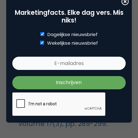
daarvan op het meelezende publiek tegen te gaan.
In 2014 zal een SWOCC-publicatie verschijnen die
Marketingfacts. Elke dag vers. Mis
niks!
een overzicht geeft van deze onderzoeken en de
implicaties daarvan voor de praktijk bespreekt.
Dagelijkse nieuwsbrief
Wekelijkse nieuwsbrief
Het volledige artikel van Dekay is
getiteld ‘
How large companies
react to negative Facebook
comments
’ en verscheen in
Corporate Communications: An
International Journal (2012),
volume 17(3), pp. 289-299.