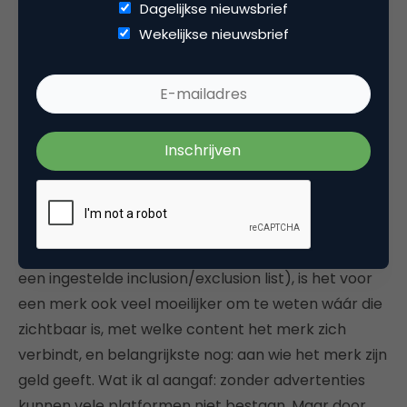
in het bezit is van het merk of een derde partij.
Dagelijkse nieuwsbrief
Wekelijkse nieuwsbrief
‘Het is moeilijk echt duidelijk te
hebben wáár het geld belandt’
Omdat merken hun advertentieruimte nu
voornamelijk programmatic inkopen, en dit doen,
gericht op de doelgroep en niet zozeer de
omgeving waar die doelgroep zich bevindt (naast
een ingestelde inclusion/exclusion list), is het voor
een merk ook veel moeilijker om te weten wáár die
zichtbaar is, met welke content het merk zich
verbindt, en belangrijkste nog: aan wie het merk zijn
geld geeft. Wat ik al aangaf: zonder advertenties
kunnen vele platformen niet bestaan. Maar door