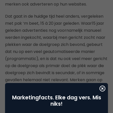
merken ook adverteren op hun websites.
Dat gaat in de huidige tijd heel anders, vergeleken
met pak ‘m beet, 15 á 20 jaar geleden. Waar15 jaar
geleden advertenties nog voornamelijk manueel
werden ingekocht, waarbij men gericht zocht naar
plekken waar de doelgroep zich bevond, gebeurt
dat nu op een veel geautomatiseerde manier
(programmatic), en is dat nu ook veel meer gericht
op de doelgroep als primair doel: de plék waar die
doelgroep zich bevindt is secundair, of in sommige
gevallen helemaal niet relevant. Merken gaan op
zoek naar consumenten waarvan de kans het
grootst is dat ze hun product of service willen
Marketingfacts. Elke dag vers. Mis
afnemen, en waar ze deze kunnen bereiken via
niks!
bijvoorbeeld
cookies
of eerder vergaarde data die