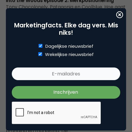
Into the Woods episode 2: Merkpositionering
Tony Chocolonely, Patagonia en Coolblue. Hoe gaat
Speelhout zich positioneren?YES, we zijn begonnen
met hoofstuk 2 van Into The Woods!…
Marketingfacts. Elke dag vers. Mis
niks!
Dagelijkse nieuwsbrief
Wekelijkse nieuwsbrief
Advertising
Into The Woods episode 1: We gaan een winkel
opzetten en een merk bouwen
Serie over het opbouwen van een winkel en merk,
waarbij wordt gekeken naar alle keuzes binnen
branding en marketing. De…