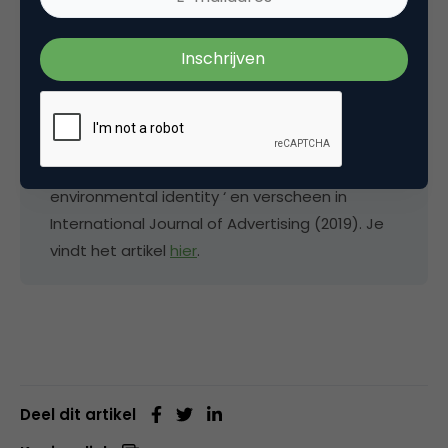
Het volledige artikel van Meijers, Noordewier,
Verlegh, Willems & Smit is getiteld ‘Paradoxical
side effects of green advertising: how
purchasing green products may instigate
licensing effects for consumers with a weak
environmental identity ‘ en verscheen in
International Journal of Advertising (2019). Je
vindt het artikel
hier
.
Deel dit artikel