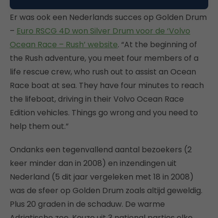
Er was ook een Nederlands succes op Golden Drum
–
Euro RSCG 4D won Silver Drum voor de ‘Volvo
Ocean Race – Rush’ website
. “At the beginning of
the Rush adventure, you meet four members of a
life rescue crew, who rush out to assist an Ocean
Race boat at sea. They have four minutes to reach
the lifeboat, driving in their Volvo Ocean Race
Edition vehicles. Things go wrong and you need to
help them out.”
Ondanks een tegenvallend aantal bezoekers (2
keer minder dan in 2008) en inzendingen uit
Nederland (5 dit jaar vergeleken met 18 in 2008)
was de sfeer op Golden Drum zoals altijd geweldig.
Plus 20 graden in de schaduw. De warme
Adriatische zee. Keuze uit 3 national parties elke