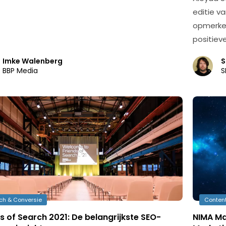
editie v
opmerkel
positiev
Imke Walenberg
S
BBP Media
S
ch & Conversie
Content
s of Search 2021: De belangrijkste SEO-
NIMA Ma