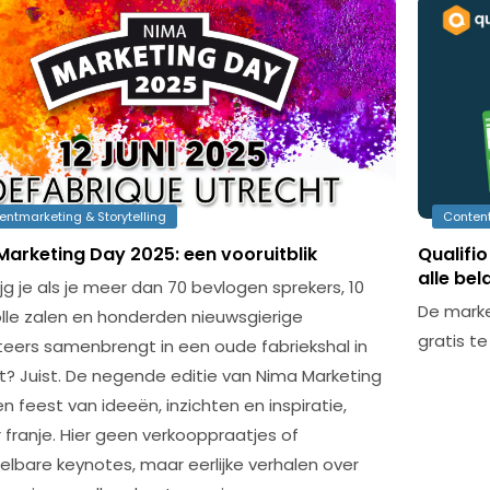
entmarketing & Storytelling
Content
Marketing Day 2025: een vooruitblik
Qualifi
alle be
jg je als je meer dan 70 bevlogen sprekers, 10
De marke
le zalen en honderden nieuwsgierige
gratis t
eers samenbrengt in een oude fabriekshal in
t? Juist. De negende editie van Nima Marketing
n feest van ideeën, inzichten en inspiratie,
 franje. Hier geen verkooppraatjes of
elbare keynotes, maar eerlijke verhalen over