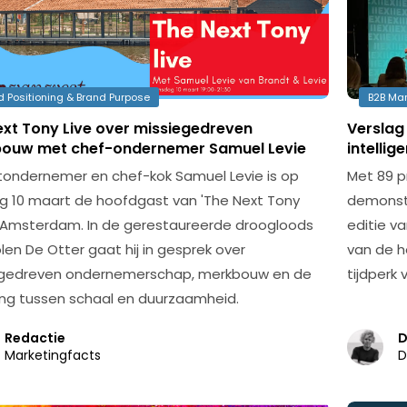
d Positioning & Brand Purpose
B2B Mar
ext Tony Live over missiegedreven
Verslag
ouw met chef-ondernemer Samuel Levie
intellig
ondernemer en chef-kok Samuel Levie is op
Met 89 p
g 10 maart de hoofdgast van 'The Next Tony
demonstr
in Amsterdam. In de gerestaureerde droogloods
editie va
len De Otter gaat hij in gesprek over
van de h
egedreven ondernemerschap, merkbouw en de
tijdperk 
ng tussen schaal en duurzaamheid.
Redactie
D
Marketingfacts
D