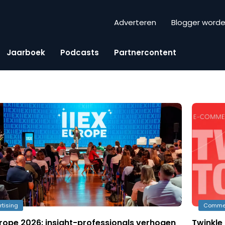
Adverteren
Blogger word
Jaarboek
Podcasts
Partnercontent
rtising
Comme
urope 2026: insight-professionals verhogen
Twinkle 