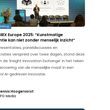
keting
 IIEX Europe 2025: “Kunstmatige
entie kan niet zonder menselijk inzicht”
resentaties, paneldiscussies en
aties verspreid over twee dagen, stond deze
n de ‘Insight Innovation Exchange’ in het teken
erovering van de menselijke maat in een
vol AI-gedreven innovatie.
ennis Hoogervorst
PG Media