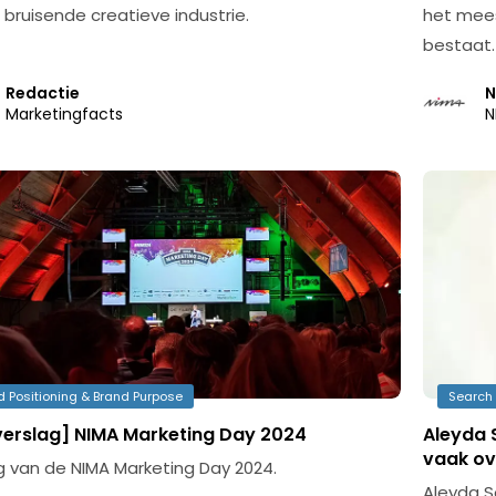
 bruisende creatieve industrie.
het meest
bestaat.
Redactie
N
Marketingfacts
N
d Positioning & Brand Purpose
Search 
 verslag] NIMA Marketing Day 2024
Aleyda 
vaak ov
g van de NIMA Marketing Day 2024.
Aleyda S