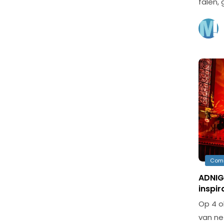
falen, 
Com
ADNIGH
inspir
Op 4 o
van net