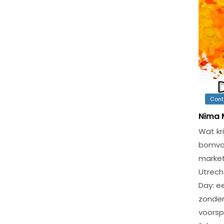
Cont
Nima 
Wat kri
bomvol
market
Utrech
Day: ee
zonder
voorsp