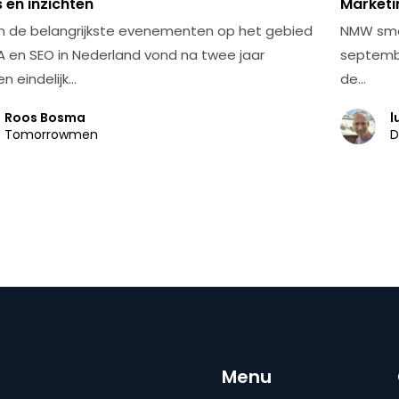
 en inzichten
Marketi
n de belangrijkste evenementen op het gebied
NMW smee
A en SEO in Nederland vond na twee jaar
septembe
n eindelijk…
de…
Roos Bosma
l
Tomorrowmen
D
Menu