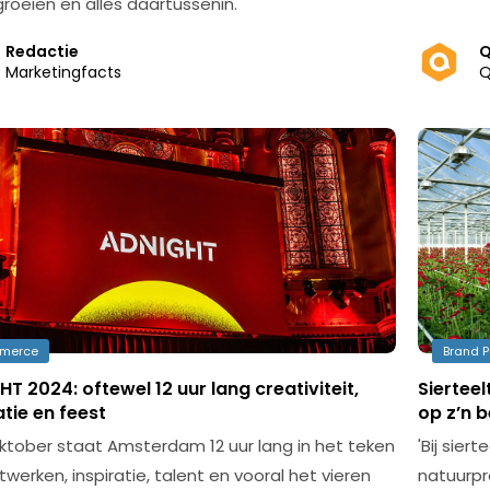
groeien en alles daartussenin.
Redactie
Q
Marketingfacts
Q
merce
Brand P
T 2024: oftewel 12 uur lang creativiteit,
Sierteel
atie en feest
op z’n b
ktober staat Amsterdam 12 uur lang in het teken
'Bij sie
werken, inspiratie, talent en vooral het vieren
natuurp