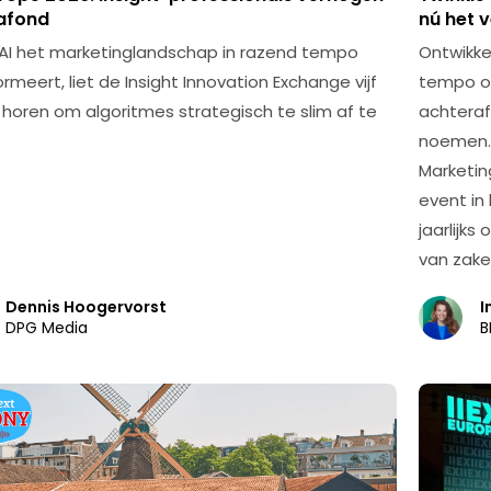
lafond
nú het 
l AI het marketinglandschap in razend tempo
Ontwikke
rmeert, liet de Insight Innovation Exchange vijf
tempo op.
 horen om algoritmes strategisch te slim af te
achteraf
noemen. 
Marketin
event in 
jaarlijk
van zake
Dennis Hoogervorst
I
DPG Media
B