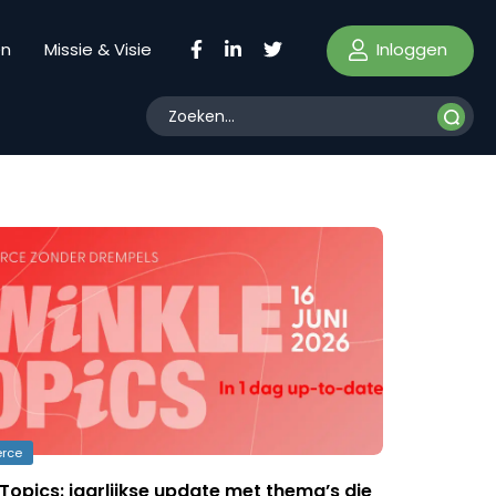
Inloggen
en
Missie & Visie
rce
Topics: jaarlijkse update met thema’s die