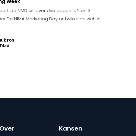
ng Week
rt de NMD uit over drie dagen: 1, 2 en 3
r.De NIMA Marketing Day ontwikkelde zich in
uuk ros
DMA
Over
Kansen