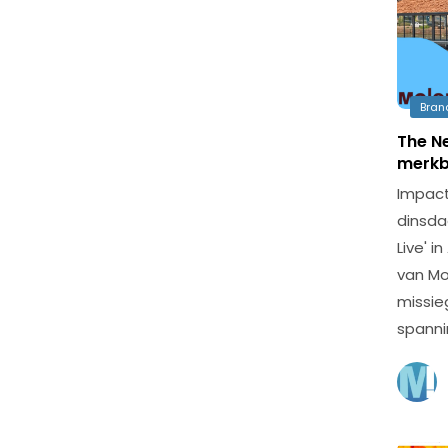
Bran
The N
merkb
Impact
dinsda
Live' 
van Mo
missi
spanni