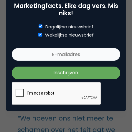
Marketingfacts. Elke dag vers. Mis
niks!
De drie bovengenoemde punten zijn allemaal
toevoegingen waarmee Adobe eigenlijk ook
Dagelijkse nieuwsbrief
meteen feilloos blootlegt wat het onderliggende
Wekelijkse nieuwsbrief
probleem is waar veel bedrijven op dit moment
mee kampen. Om niet meteen te verzanden in
begrippen als ‘big data’, is het natuurlijk wel een feit
dat de te analyseren berg van (web)data steeds
groter en groter wordt en er nog steeds te weinig
gekwalificeerd personeel lijkt te zijn om al die data
te analyseren en er daadwerkelijk nuttige inzichten
uit te halen.
“We hoeven ons niet meer te
schamen over het feit dat we