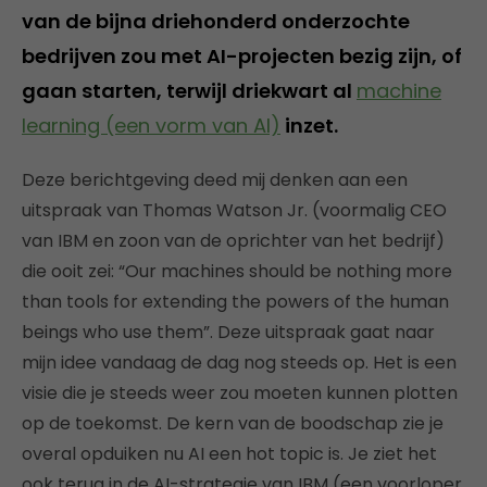
van de bijna driehonderd onderzochte
bedrijven zou met AI-projecten bezig zijn, of
gaan starten, terwijl driekwart al
machine
learning (een vorm van AI)
inzet.
Deze berichtgeving deed mij denken aan een
uitspraak van Thomas Watson Jr. (voormalig CEO
van IBM en zoon van de oprichter van het bedrijf)
die ooit zei: “Our machines should be nothing more
than tools for extending the powers of the human
beings who use them”. Deze uitspraak gaat naar
mijn idee vandaag de dag nog steeds op. Het is een
visie die je steeds weer zou moeten kunnen plotten
op de toekomst. De kern van de boodschap zie je
overal opduiken nu AI een hot topic is. Je ziet het
ook terug in de AI-strategie van IBM (een voorloper