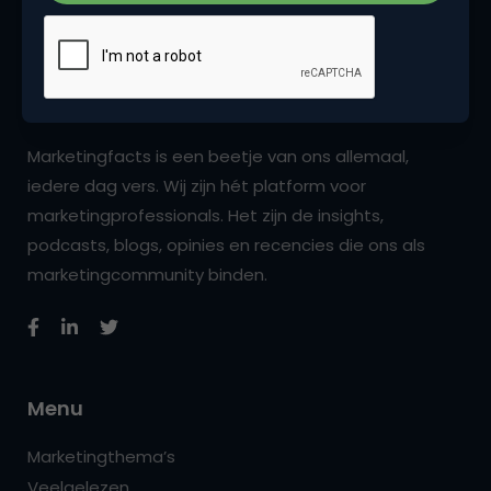
Marketingfacts is een beetje van ons allemaal,
iedere dag vers. Wij zijn hét platform voor
marketingprofessionals. Het zijn de insights,
podcasts, blogs, opinies en recencies die ons als
marketingcommunity binden.
Menu
Marketingthema’s
Veelgelezen