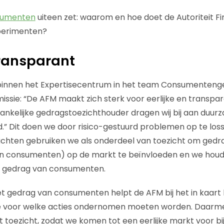
gumenten
uiteen zet: waarom en hoe doet de Autoriteit F
perimenten?
 transparant
k binnen het Expertisecentrum in het team Consumenteng
issie: “De AFM maakt zich sterk voor eerlijke en transpar
ankelijke gedragstoezichthouder dragen wij bij aan duurz
nd.” Dit doen we door risico-gestuurd problemen op te los
ichten gebruiken we als onderdeel van toezicht om gedr
 consumenten) op de markt te beïnvloeden en we houd
e gedrag van consumenten.
t gedrag van consumenten helpt de AFM bij het in kaart
uze voor welke acties ondernomen moeten worden. Daarme
et toezicht, zodat we komen tot een eerlijke markt voor b