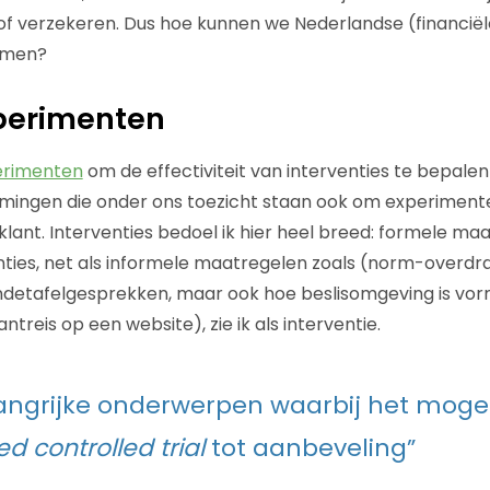
 of verzekeren. Dus hoe kunnen we Nederlandse (financi
rmen?
perimenten
erimenten
om de effectiviteit van interventies te bepalen
mingen die onder ons toezicht staan ook om experimente
klant. Interventies bedoel ik hier heel breed: formele ma
enties, net als informele maatregelen zoals (norm-overdr
ondetafelgesprekken, maar ook hoe beslisomgeving is v
ntreis op een website), zie ik als interventie.
angrijke onderwerpen waarbij het mogelij
d controlled trial
tot aanbeveling”