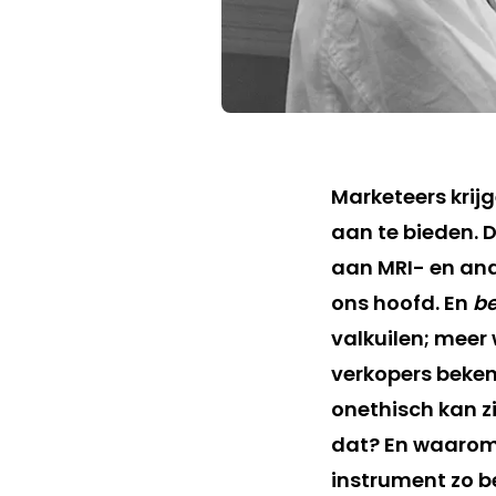
Marketeers krij
aan te bieden. 
aan MRI- en and
ons hoofd. En
be
valkuilen; meer
verkopers beken
onethisch kan z
dat? En waarom 
instrument zo b