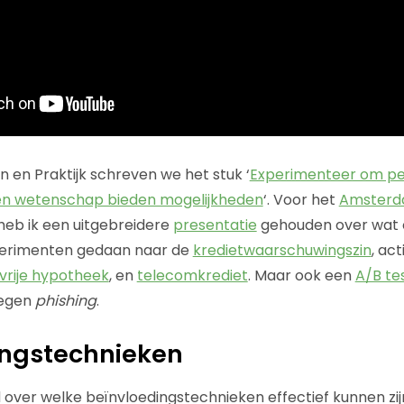
n en Praktijk schreven we het stuk ‘
Experimenteer om p
 en wetenschap bieden mogelijkheden
‘. Voor het
Amsterd
heb ik een uitgebreidere
presentatie
gehouden over wat 
perimenten gedaan naar de
kredietwaarschuwingszin
, ac
svrije hypotheek
, en
telecomkrediet
. Maar ook een
A/B te
tegen
phishing
.
ingstechnieken
d over welke beïnvloedingstechnieken effectief kunnen zij