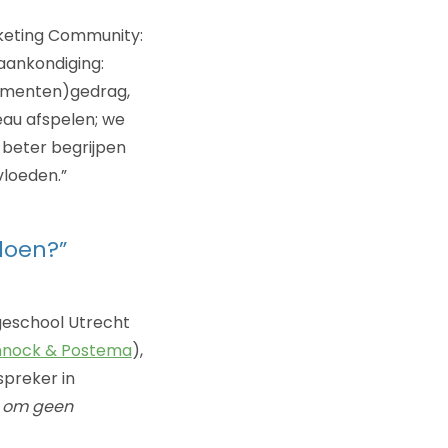
keting Community:
aankondiging:
sumenten)gedrag,
eau afspelen; we
beter begrijpen
vloeden.”
doen?”
eschool Utrecht
nock & Postema
),
spreker in
h om geen