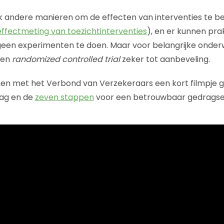
ook andere manieren om de effecten van interventies te be
effectmeting van toezichtinterventies
), en er kunnen pra
geen experimenten te doen. Maar voor belangrijke onder
 een
randomized controlled trial
zeker tot aanbeveling.
n met het Verbond van Verzekeraars een kort filmpje 
ag en de
zeven stappen
voor een betrouwbaar gedragse