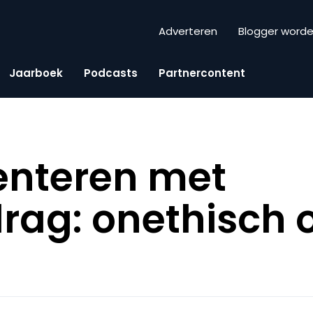
Adverteren
Blogger word
Jaarboek
Podcasts
Partnercontent
enteren met
rag: onethisch of