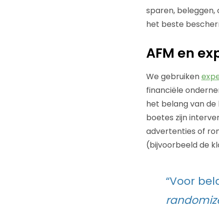
sparen, beleggen,
het beste besche
AFM en ex
We gebruiken
exp
financiële onderne
het belang van de 
boetes zijn interv
advertenties of r
(bijvoorbeeld de kla
“Voor bel
randomize