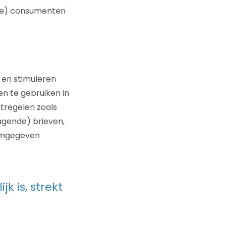
ële) consumenten
 en stimuleren
n te gebruiken in
atregelen zoals
agende) brieven,
ormgegeven
k is, strekt