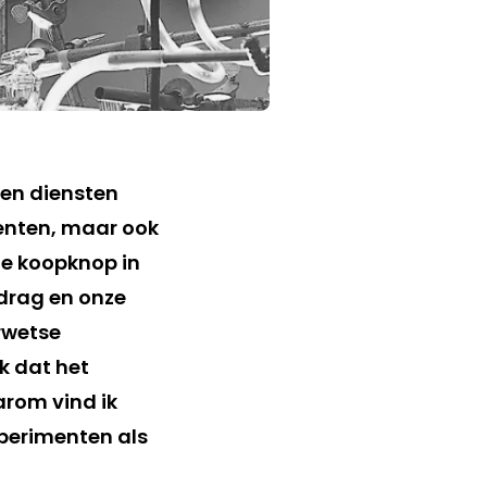
en diensten
menten, maar ook
e koopknop in
edrag en onze
rwetse
k dat het
rom vind ik
perimenten als