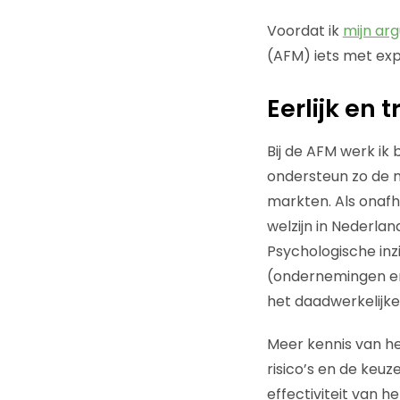
Voordat ik
mijn ar
(AFM) iets met ex
Eerlijk en
Bij de AFM werk i
ondersteun zo de m
markten. Als onafh
welzijn in Nederla
Psychologische inz
(ondernemingen en
het daadwerkelijk
Meer kennis van he
risico’s en de ke
effectiviteit van h