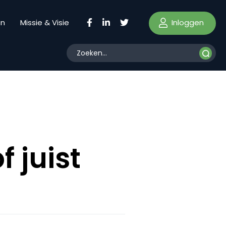
Inloggen
en
Missie & Visie
 juist