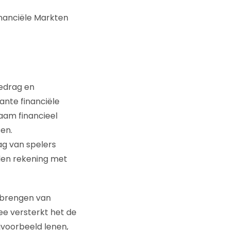
inanciële Markten
edrag en
ante financiële
aam financieel
sen.
ag van spelers
en rekening met
 brengen van
e versterkt het de
ijvoorbeeld lenen,