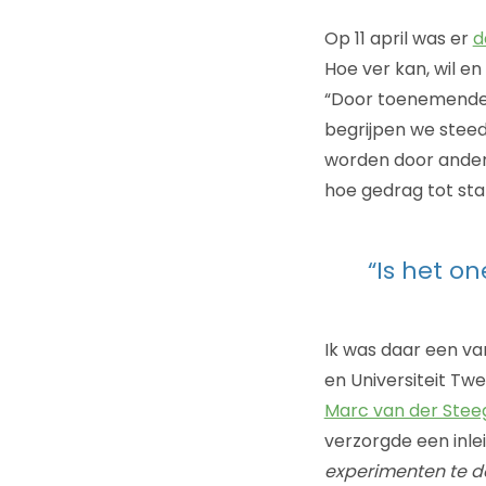
Op 11 april was er
d
Hoe ver kan, wil e
“Door toenemende k
begrijpen we stee
worden door ander
hoe gedrag tot sta
“Is het o
Ik was daar een v
en Universiteit Tw
Marc van der Stee
verzorgde een inleid
experimenten te do