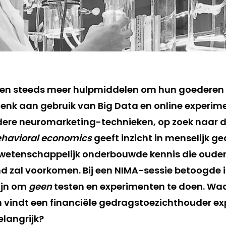
gen steeds meer hulpmiddelen om hun goederen 
Denk aan gebruik van Big Data en online experi
ere neuromarketing-technieken, op zoek naar d
havioral economics
geeft inzicht in menselijk g
 wetenschappelijk onderbouwde kennis die oude
d zal voorkomen. Bij een NIMA-sessie betoogde i
ijn om
geen
testen en experimenten te doen. Waa
vindt een financiële gedragstoezichthouder ex
elangrijk?