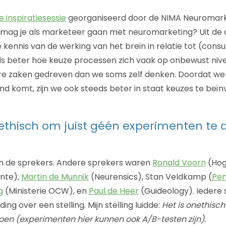
e inspiratiesessie
georganiseerd door de NIMA Neuromar
n mag je als marketeer gaan met neuromarketing? Uit de 
ennis van de werking van het brein in relatie tot (con
ds beter hoe keuze processen zich vaak op onbewust niv
e zaken gedreven dan we soms zelf denken. Doordat we 
nd komt, zijn we ook steeds beter in staat keuzes te beïn
nethisch om juist géén experimenten te 
an de sprekers. Andere sprekers waren
Ronald Voorn
(Hog
ente),
Martin de Munnik
(Neurensics), Stan Veldkamp (
Pen
g
(Ministerie OCW), en
Paul de Heer
(Guideology). Iedere 
ing over een stelling. Mijn stelling luidde:
Het is onethisc
en (experimenten hier kunnen ook A/B-testen zijn).