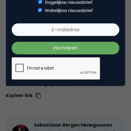
Dagelijkse nieuwsbrief
controle. Maar je hebt geen miljoenenbudget nodig
Wekelijkse nieuwsbrief
om die les toe te passen. Je hebt vertrouwen nodig,
en de discipline om je er even niet mee te
bemoeien.
Je huurt een creator in voor zijn instinct. Laat
hem of haar dan ook zijn magie doen.
Deel dit artikel
Kopieer link
Sebastiaan Bergen Henegouwen