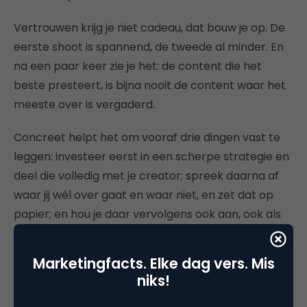
Vertrouwen krijg je niet cadeau, dat bouw je op. De
eerste shoot is spannend, de tweede al minder. En
na een paar keer zie je het: de content die het
beste presteert, is bijna nooit de content waar het
meeste over is vergaderd.
Concreet helpt het om vooraf drie dingen vast te
leggen: investeer eerst in een scherpe strategie en
deel die volledig met je creator; spreek daarna af
waar jij wél over gaat en waar niet, en zet dat op
papier; en hou je daar vervolgens ook aan, ook als
het op de set kriebelt.
Marketingfacts. Elke dag vers. Mis
De grote bureaus die voor merken als Heineken en
niks!
Unilever draaien, hebben dit inmiddels door.
Communities boven campagnes, instinct boven