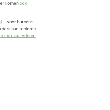
ater komen
ook
ef
? Waar bureaus
eerders hun reclame
erzoek van Adrime
.