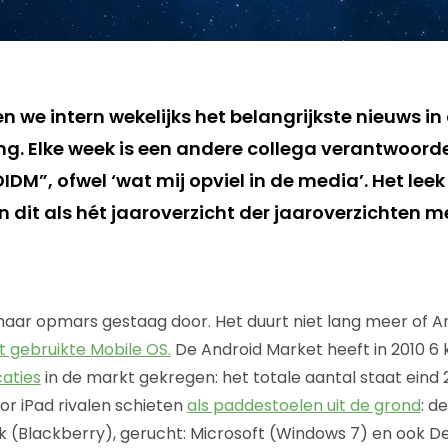
en we intern wekelijks het belangrijkste nieuws i
ng. Elke week is een andere collega verantwoorde
M”, ofwel ‘wat mij opviel in de media’. Het leek
 dit als hét jaaroverzicht der jaaroverzichten met
1 haar opmars gestaag door. Het duurt niet lang meer of A
 gebruikte Mobile OS.
De Android Market heeft in 2010 6
aties
in de markt gekregen: het totale aantal staat eind 
r iPad rivalen schieten
als paddestoelen uit de grond
: d
k (Blackberry), gerucht: Microsoft (Windows 7) en ook Del