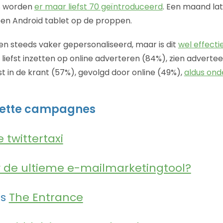
ES worden
er maar liefst 70 geïntroduceerd
. Een maand l
en Android tablet op de proppen.
n steeds vaker gepersonaliseerd, maar is dit
wel effecti
liefst inzetten op online adverteren (84%), zien advert
st in de krant (57%), gevolgd door online (49%),
aldus ond
 vette campagnes
e twittertaxi
 de ultieme e-mailmarketingtool?
’s
The Entrance