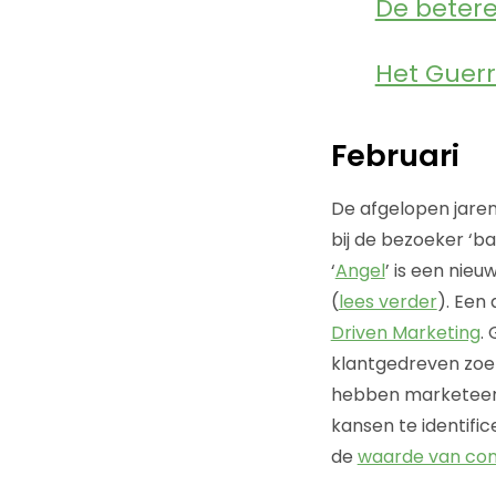
De betere
Het Guerr
Februari
De afgelopen jaren
bij de bezoeker ‘b
‘
Angel
’ is een nie
(
lees verder
). Een 
Driven Marketing
.
klantgedreven zoe
hebben marketeer
kansen te identifi
de
waarde van con