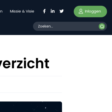
Inloggen
en
Missie & Visie
verzicht