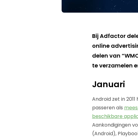
Bij Adfactor del
online advertisi
delen van “WMOID
te verzamelen en
Januari
Android zet in 201
passeren als
meest
beschikbare applic
Aankondigingen voo
(Android), Playboo