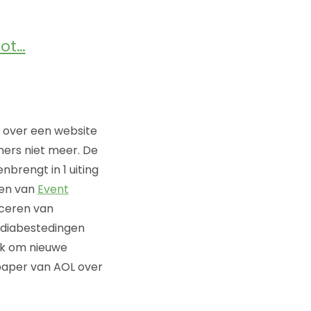
tot…
s over een website
ners niet meer. De
nbrengt in 1 uiting
sen van
Event
iceren van
ediabestedingen
ok om nieuwe
epaper van AOL over