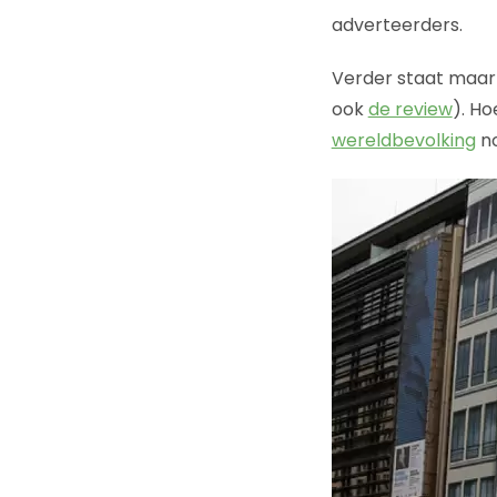
adverteerders.
Verder staat maart
ook
de review
). Ho
wereldbevolking
no