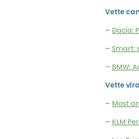
Vette c
–
Dacia: P
–
Smart: 
–
BMW: Ac
Vette vira
–
Most am
–
KLM Per