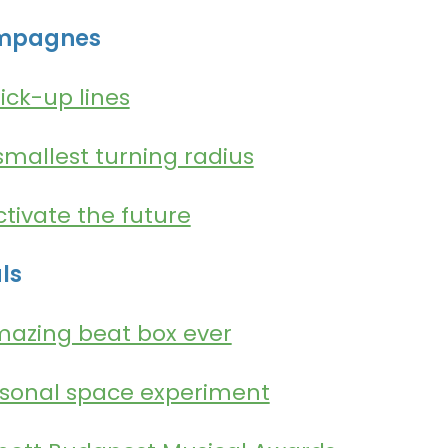
ampagnes
ick-up lines
smallest turning radius
tivate the future
ls
azing beat box ever
sonal space experiment