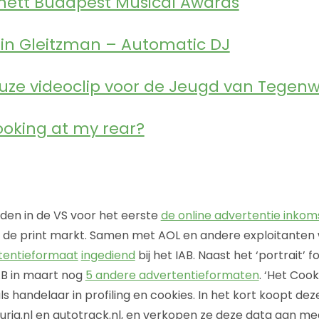
nett Budapest Musical Awards
n Gleitzman – Automatic DJ
uze videoclip voor de Jeugd van Tegen
ooking at my rear?
jden in de VS voor het eerste
de online advertentie inkom
n de print markt. Samen met AOL en andere exploitanten
tentieformaat
ingediend
bij het IAB. Naast het ‘portrait’ 
AB in maart nog
5 andere advertentieformaten
. ‘Het Coo
ls handelaar in profiling en cookies. In het kort koopt deze 
eurig.nl en autotrack.nl, en verkopen ze deze data aan m