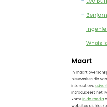
–
Leo Bur
–
Benjami
–
Ingenie
–
Whois l
Maart
In maart overschri
nieuwssites die va
interactieve
adver
introduceert het I
komt
in de media
a
websites als kiesk