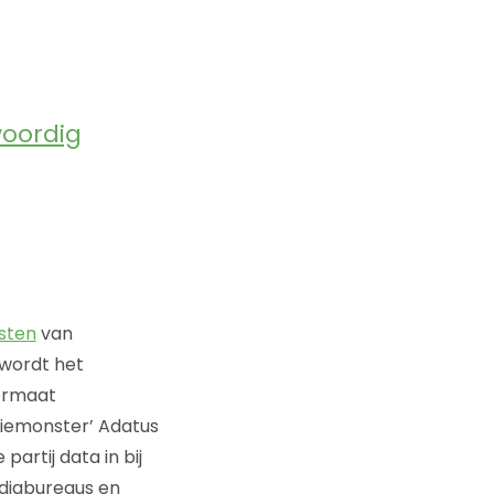
woordig
sten
van
 wordt het
formaat
kiemonster’ Adatus
partij data in bij
ediabureaus en