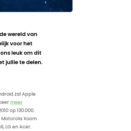
n de wereld van
lijk voor het
 ons leuk om dit
 jullie te delen.
ndroid zal Apple
 keer
meer
2010 op 130.000.
e Motorola Xoom
l, LG en Acer.