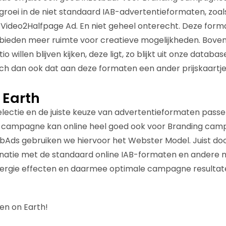
groei in de niet standaard IAB-advertentieformaten, zoals
Video2Halfpage Ad. En niet geheel onterecht. Deze format
bieden meer ruimte voor creatieve mogelijkheden. Boven
io willen blijven kijken, deze ligt, zo blijkt uit onze databa
sch dan ook dat aan deze formaten een ander prijskaartje
 Earth
selectie en de juiste keuze van advertentieformaten passe
de campagne kan online heel goed ook voor Branding ca
bAds gebruiken we hiervoor het Webster Model. Juist door
natie met de standaard online IAB-formaten en andere 
nergie effecten en daarmee optimale campagne resultat
en on Earth!