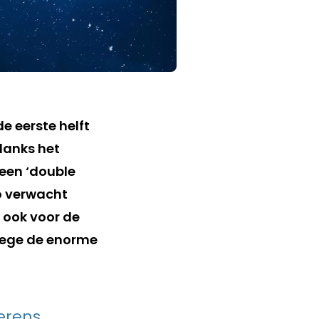
e eerste helft
ndanks het
een ‘double
Zo verwacht
ook voor de
wege de enorme
erens,