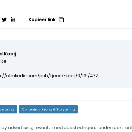
Kopieer link
d Kooij
ite
p://nl.linkedin.com/pub/tjeerd-kooij/0/131/472
vertising
Contentmarketing & Storytelling
lay advertising
,
event
,
mediabestedingen
,
onderzoek
,
onl