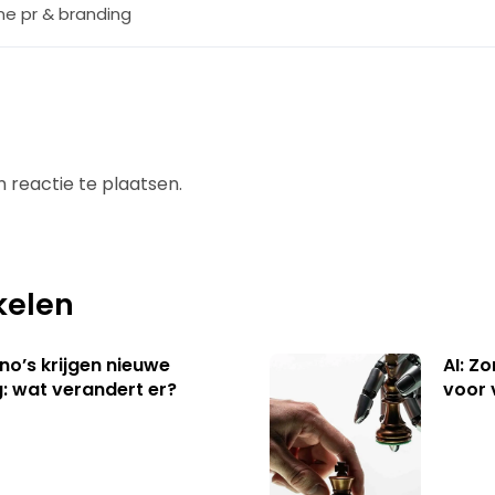
ine pr & branding
 reactie te plaatsen.
kelen
no’s krijgen nieuwe
AI: Z
: wat verandert er?
voor 