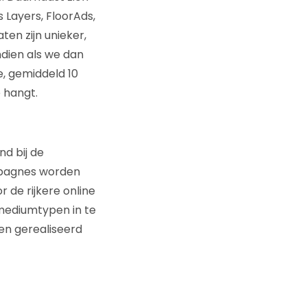
 Layers, FloorAds,
en zijn unieker,
dien als we dan
se, gemiddeld 10
 hangt.
nd bij de
mpagnes worden
 de rijkere online
mediumtypen in te
en gerealiseerd