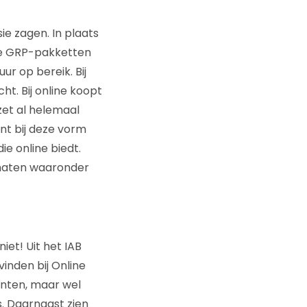
ie zagen. In plaats
re GRP-pakketten
r op bereik. Bij
. Bij online koopt
zet al helemaal
nt bij deze vorm
e online biedt.
rmaten waaronder
et! Uit het IAB
vinden bij Online
enten, maar wel
. Daarnaast zien