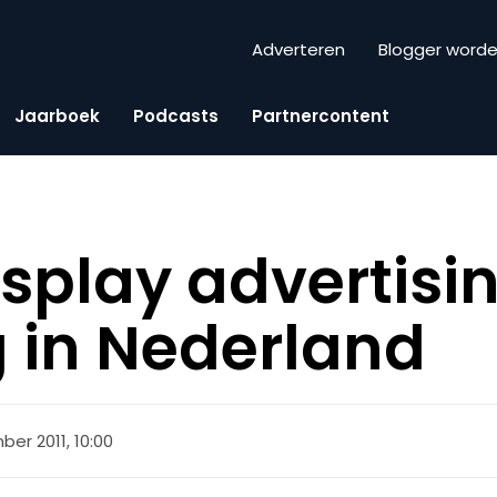
Adverteren
Blogger word
Jaarboek
Podcasts
Partnercontent
splay advertisin
 in Nederland
er 2011, 10:00