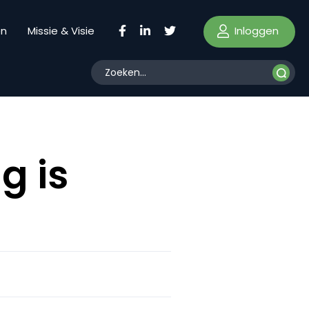
Inloggen
en
Missie & Visie
g is