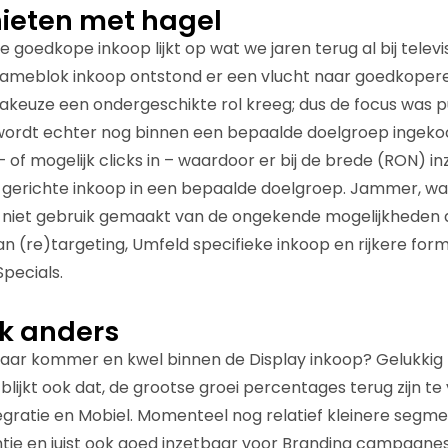
hieten met hagel
goedkope inkoop lijkt op wat we jaren terug al bij televis
clameblok inkoop ontstond er een vlucht naar goedkope
euze een ondergeschikte rol kreeg; dus de focus was puu
rdt echter nog binnen een bepaalde doelgroep ingekocht
 of mogelijk clicks in – waardoor er bij de brede (RON) in
 gerichte inkoop in een bepaalde doelgroep. Jammer, wa
niet gebruik gemaakt van de ongekende mogelijkheden di
 (re)targeting, Umfeld specifieke inkoop en rijkere fo
Specials.
k anders
maar kommer en kwel binnen de Display inkoop? Gelukkig ni
ijkt ook dat, de grootse groei percentages terug zijn te 
egratie en Mobiel. Momenteel nog relatief kleinere segm
ie en juist ook goed inzetbaar voor Branding campagnes