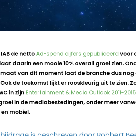
 IAB de netto
Ad-spend cijfers gepubliceerd
voor d
 laat daarin een mooie 10% overall groei zien. O
imaat van dit moment laat de branche dus nog 
. Ook de toekomst lijkt er rooskleurig uit te zien. 
C in zijn
Entertainment & Media Outlook 2011-2015
groei in de mediabestedingen, onder meer van
 en mobiel.
bijdrage is geschreven door Robbert Be