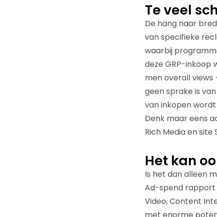
Te veel sc
De hang naar brede 
van specifieke re
waarbij programmak
deze GRP-inkoop wo
men overall views –
geen sprake is van
van inkopen wordt 
Denk maar eens aan
Rich Media en site 
Het kan oo
Is het dan alleen 
Ad-spend rapport bl
Video, Content Int
met enorme potent