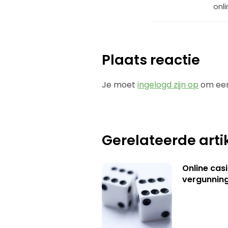
onl
Plaats reactie
Je moet
ingelogd zijn op
om een
Gerelateerde arti
Online casi
vergunning