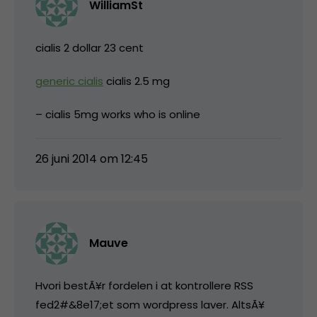
WilliamSt
cialis 2 dollar 23 cent
generic cialis
cialis 2.5 mg
– cialis 5mg works who is online
26 juni 2014 om 12:45
Mauve
Hvori bestÃ¥r fordelen i at kontrollere RSS
fed2#&8e17;et som wordpress laver. AltsÃ¥