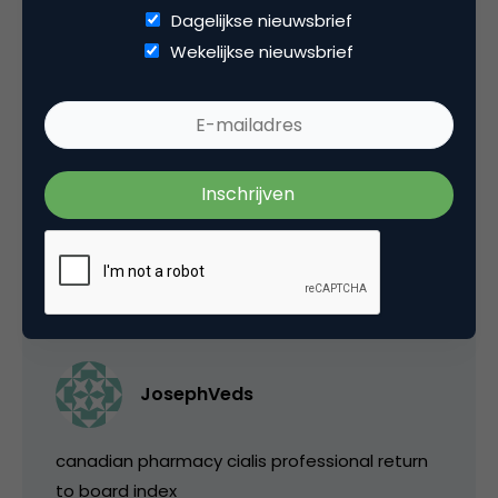
Dagelijkse nieuwsbrief
viagra suppliers email e-mail
Wekelijkse nieuwsbrief
buy viagra online
canadian pharmacy viagra
– buy viagra online
14 mei 2014 om 22:17
JosephVeds
canadian pharmacy cialis professional return
to board index