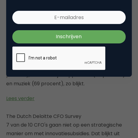
Lees verder
Every breakthrough product needs an audience
In dit rapport (n=29.000) onderzoekt Nielsen in
welke mate het internet een rol speelt bij de
oriëntatie op en aanschaf van nieuwe producten.
Met name als het gaat om elektronica (81
procent), huishoudelijke apparaten (77 procent)
en muziek (69 procent), zo blijkt.
Lees verder
The Dutch Deloitte CFO Survey
7 van de 10 CFO's gaan niet op een strategische
manier om met innovatiesubsidies. Dat blijkt uit