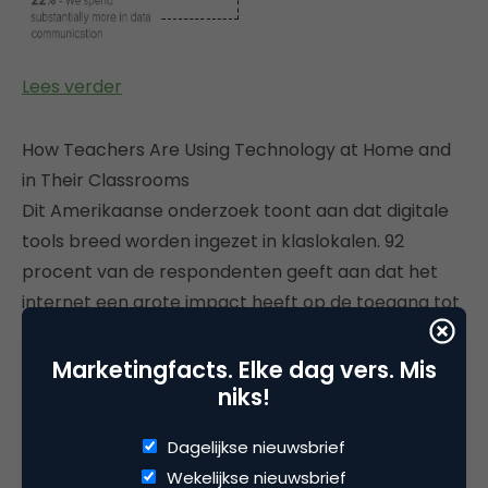
Lees verder
How Teachers Are Using Technology at Home and
in Their Classrooms
Dit Amerikaanse onderzoek toont aan dat digitale
tools breed worden ingezet in klaslokalen. 92
procent van de respondenten geeft aan dat het
internet een grote impact heeft op de toegang tot
educatieve content en lesmateriaal. Docenten
vrezen echter dat de toegang tot het internet en
Marketingfacts. Elke dag vers. Mis
niks!
andere digitale tools ervoor zorgt dat er een
tweedeling tussen leerlingen ontstaat, waarbij
Dagelijkse nieuwsbrief
kinderen en studenten met weing inkomen minder
Wekelijkse nieuwsbrief
van deze tools tot hun beschikking hebben.