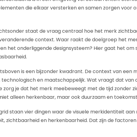
elementen die elkaar versterken en samen zorgen voor 
echtsonder staat de vraag centraal hoe het merk zichtb
ds veranderende context. Waar raakt de doelgroep het me
 en het onderliggende designsysteem? Hier gaat het om 
pasbaarheid.
tsboven is een bijzonder kwadrant. De context van een 
l, technologisch en maatschappelijk. Wat vraagt dat van d
e zorg je dat het merk meebeweegt met de tijd zonder zic
s niet alleen herkenbaar, maar ook duurzaam en toekoms
grid staan vier dingen waar de visuele merkidentiteit aan
eit, zichtbaarheid en herkenbaarheid. Dat zijn de factore