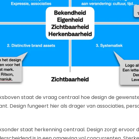
inksboven staat de vraag centraal hoe design de gewens
ant. Design fungeert hier als drager van associaties, persoo
nksonder staat herkenning centraal. Design zorgt ervoor 
erscheidend is in een omgeving vol concurrenten. Ster