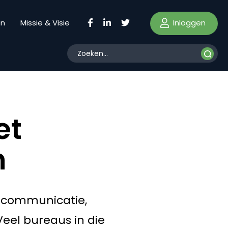
Inloggen
en
Missie & Visie
et
n
n communicatie,
Veel bureaus in die