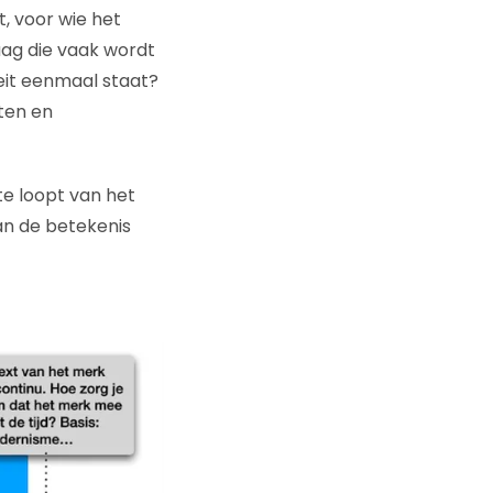
, voor wie het
aag die vaak wordt
teit eenmaal staat?
ten en
te loopt van het
an de betekenis