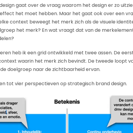
design gaat over de vraag waarom het design er zo uitziet
 effect het moet hebben. Maar het gaat ook over een vr
elke context beweegt het merk zich als de visuele identi
lgroep het merk? En wat vraagt dat van de merkelemen
delen?
eren heb ik een grid ontwikkeld met twee assen. De eers
context waarin het merk zich bevindt. De tweede loopt v
de doelgroep naar de zichtbaarheid ervan.
en tot vier perspectieven op strategisch brand design.