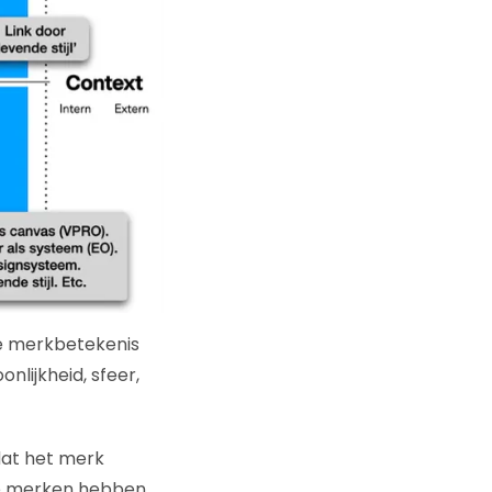
te merkbetekenis
nlijkheid, sfeer,
dat het merk
ke merken hebben