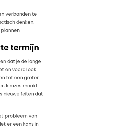
 en verbanden te
actisch denken.
 plannen.
te termijn
en dat je de lange
et en vooral ook
den tot een groter
ogen keuzes maakt
ls nieuwe feiten dat
het probleem van
t er een kans in.