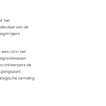
mt het
nderdeel van de
signtraject
een rol in het
esignvolwassen
rna ontwerpers de
uitgangspunt
ategische vertaling