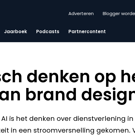
Adverteren
Blogger word
Jaarboek
Podcasts
Partnercontent
sch denken op h
an brand desig
AI is het denken over dienstverlening i
teit in een stroomversnelling gekomen. 