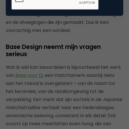
Eerlijk gezegd weet ik het niet. Ik zie het werk, maar
niet de briefing, de merkeigenaar, de doelstellingen
en de afwegingen die zijn gemaakt. Dus ik ben
voorzichtig met een oordeel.
Base Design neemt mijn vragen
serieus
Wat ik wél kan beoordelen is bijvoorbeeld het werk
van
Base voor 12
, een matchamerk waarbij niets
aan het toeval is overgelaten – van de naam tot
het keramiek, van de retailomgeving tot de
verpakking. Een merk dat zijn wortels in de Japanse
matchatraditie vertaalt naar een hedendaagse,
sensorische beleving, consistent in elk detail. Dat
scoort op twee meetlatten even hoog: die van