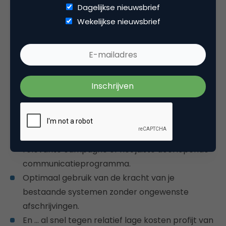
Dagelijkse nieuwsbrief
Een centraal, krachtig marketingprofiel voor
Wekelijkse nieuwsbrief
geïndividualiseerde omni-channel- of
contextuele marketing.
Complete 360°-gedragsanalyses via
datavisualisatie-tools, met inzicht in gedrag en
voorkeurskanalen over langere perioden, op
individueel niveau.
Mensen vallen door het dagelijks berekenen van
gedragskenmerken altijd in het juiste
‘selectiebakje’ en lopen automatisch mee in de
relevante campagne of het juiste doorlopende
communicatieprogramma.
Optimaal gebruik van de kracht van je
bestaande systemen zonder ongewenste
afschrijvingen.
En … al snel tegen relatief lage kosten profijt van