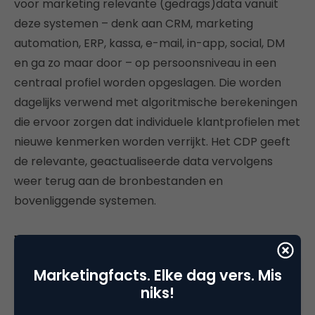
voor marketing relevante (gedrags)data vanuit
deze systemen – denk aan CRM, marketing
automation, ERP, kassa, e-mail, in-app, social, DM
en ga zo maar door – op persoonsniveau in een
centraal profiel worden opgeslagen. Die worden
dagelijks verwend met algoritmische berekeningen
die ervoor zorgen dat individuele klantprofielen met
nieuwe kenmerken worden verrijkt. Het CDP geeft
de relevante, geactualiseerde data vervolgens
weer terug aan de bronbestanden en
bovenliggende systemen.
Voordelen
Marketingfacts. Elke dag vers. Mis
Daarmee heb je een ‘best of breed’-omgeving met
niks!
een aantal prominente voordelen: