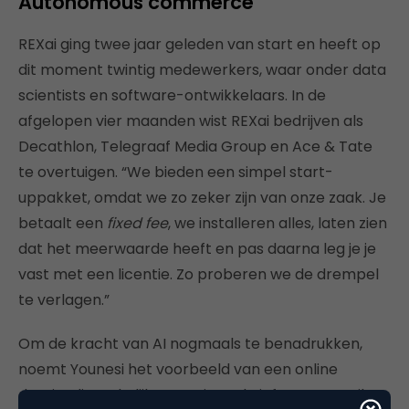
Autonomous commerce
REXai ging twee jaar geleden van start en heeft op
dit moment twintig medewerkers, waar onder data
scientists en software-ontwikkelaars. In de
afgelopen vier maanden wist REXai bedrijven als
Decathlon, Telegraaf Media Group en Ace & Tate
te overtuigen. “We bieden een simpel start-
uppakket, omdat we zo zeker zijn van onze zaak. Je
betaalt een
fixed fee
, we installeren alles, laten zien
dat het meerwaarde heeft en pas daarna leg je je
vast met een licentie. Zo proberen we de drempel
te verlagen.”
Om de kracht van AI nogmaals te benadrukken,
noemt Younesi het voorbeeld van een online
drogist die wekelijks een nieuwsbrief op maat wil