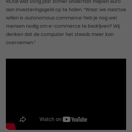
REXai wist vorig jaar zomer anderhalf miljoen euro
aan investeringsgeld op te halen. “Waar we naartoe
willen is
autonomous commerce
: heb je nog wel
mensen nodig om e-commerce te bedrijven? Wij
denken dat de computer het steeds meer kan
overnemen.”