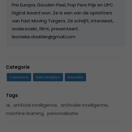
Prix Europa, Gouden Pixel, Pop Pers Prijs en UPC
Digital Award won. Ze is een van de oprichters
van Fast Moving Targets. Ze schrijft, interviewt,
onderzoekt, filmt, presenteert.
leonieke.daalder@gmail.com
Categorie
Commerce
Data Analytics
Innovatie
Tags
ai
,
artificial intelligence
,
artificiële intelligentie
,
machine learning
,
personalisatie