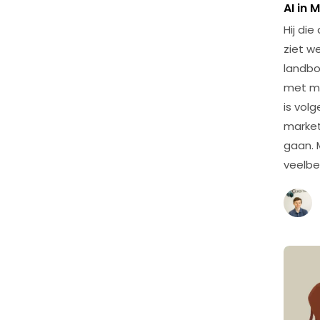
AI in 
Hij di
ziet w
landbo
met mi
is vol
market
gaan. M
veelbe