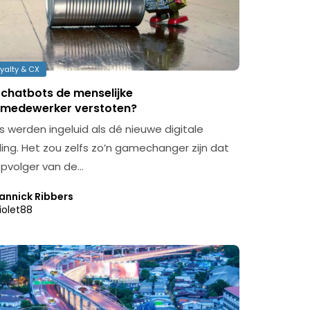
yalty & CX
chatbots de menselijke
medewerker verstoten?
 werden ingeluid als dé nieuwe digitale
ling. Het zou zelfs zo’n gamechanger zijn dat
opvolger van de…
annick Ribbers
iolet88