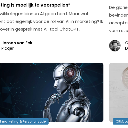
ing is moeilijk te voorspellen”
De glori
wikkelingen binnen AI gaan hard. Maar wat
bevinden
t dat eigenlijk voor de rol van AI in marketing? Ik
accepter
rover in gesprek met AI-tool ChatGPT.
vorm ste
Jeroen van Eck
C
Picqer
D
ct marketing & Personalisatie
CRM, Lo