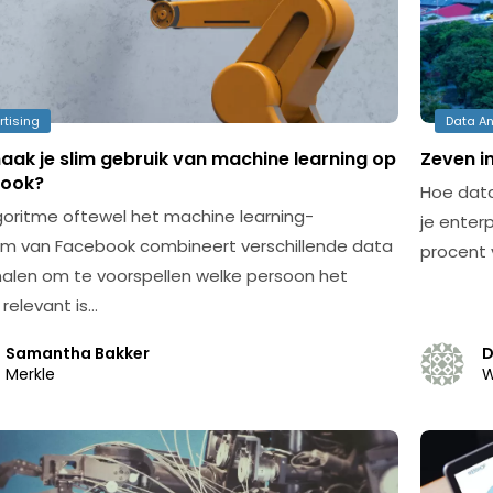
rtising
Data An
aak je slim gebruik van machine learning op
Zeven i
ook?
Hoe data
goritme oftewel het machine learning-
je enter
m van Facebook combineert verschillende data
procent 
nalen om te voorspellen welke persoon het
relevant is…
Samantha Bakker
D
Merkle
W