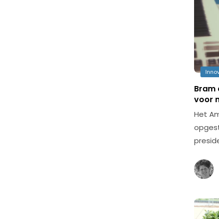
Inno
Bram 
voor 
Het Am
opgest
presid