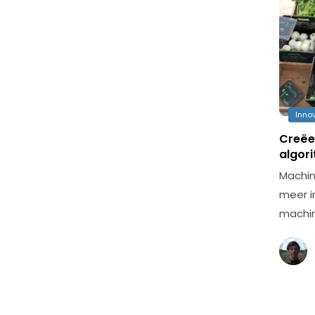
Inno
Creëe
algor
Machin
meer i
machin