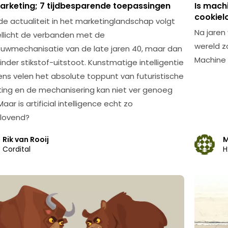
Marketing; 7 tijdbesparende toepassingen
Is mach
cookiel
e de actualiteit in het marketinglandschap volgt
Na jaren
ellicht de verbanden met de
wereld z
uwmechanisatie van de late jaren 40, maar dan
Machine 
nder stikstof-uitstoot. Kunstmatige intelligentie
gens velen het absolute toppunt van futuristische
ing en de mechanisering kan niet ver genoeg
aar is artificial intelligence echt zo
lovend?
Rik van Rooij
M
Cordital
H