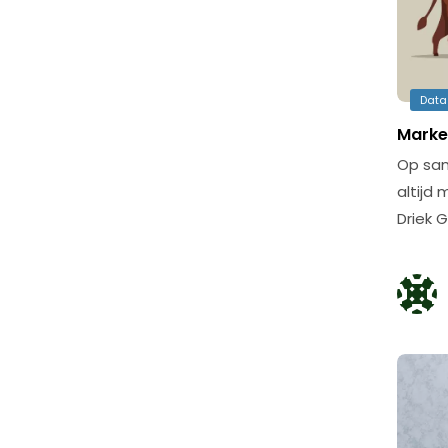
Data
Market
Op sam
altijd
Driek 