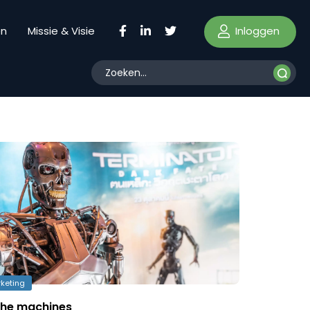
Inloggen
en
Missie & Visie
keting
 the machines