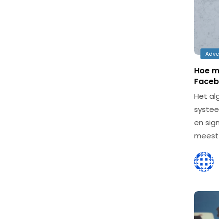
Adve
Hoe m
Faceb
Het al
systee
en sig
meest 