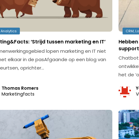
 Analytics
CRM, Lo
ing&Facts: ‘Strijd tussen marketing en IT’
Hebben 
support
enwerkingsgebied lopen marketing en IT niet
Chatbots
 met elkaar in de pasAfgaande op een blog van
ontwikke
Geurtsen, oprichter…
het de ‘
Thomas Romers
Y
Marketingfacts
V