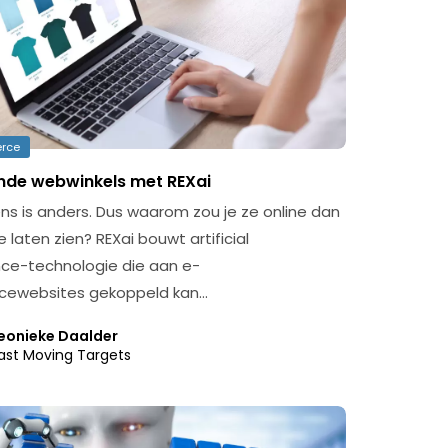
rce
ende webwinkels met REXai
ns is anders. Dus waarom zou je ze online dan
 laten zien? REXai bouwt artificial
ence-technologie die aan e-
ewebsites gekoppeld kan…
eonieke Daalder
ast Moving Targets