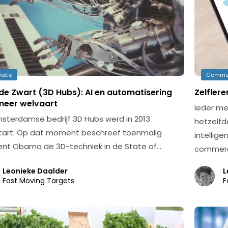
vatie
Comme
de Zwart (3D Hubs): AI en automatisering
Zelfler
meer welvaart
Ieder me
sterdamse bedrijf 3D Hubs werd in 2013
hetzelfde
art. Op dat moment beschreef toenmalig
intellig
ent Obama de 3D-techniek in de State of…
commerc
Leonieke Daalder
L
Fast Moving Targets
F