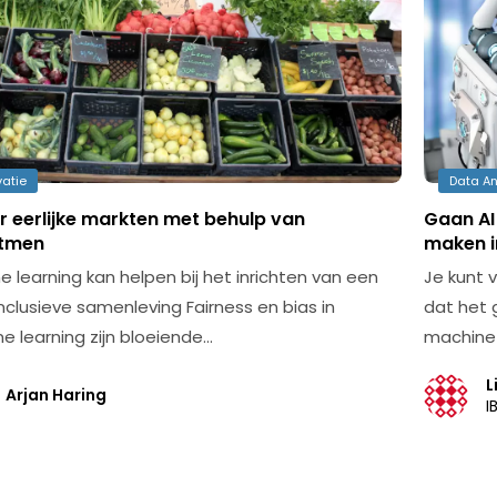
vatie
Data An
r eerlijke markten met behulp van
Gaan AI
itmen
maken i
e learning kan helpen bij het inrichten van een
Je kunt 
nclusieve samenleving Fairness en bias in
dat het g
e learning zijn bloeiende…
machine 
L
Arjan Haring
I