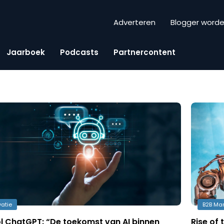
Adverteren
Blogger word
Jaarboek
Podcasts
Partnercontent
vatie
B2B Mar
ol ChatGPT: “De toekomst van AI binnen
Rise of