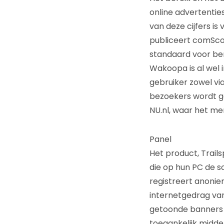
online advertentie
van deze cijfers 
publiceert comSco
standaard voor ber
Wakoopa is al wel 
gebruiker zowel via
bezoekers wordt ge
NU.nl, waar het me
Panel
Het product, Trail
die op hun PC de 
registreert anonie
internetgedrag van
getoonde banners e
toegankelijk midd