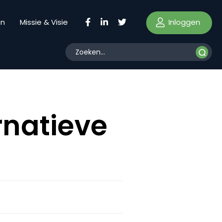
Inloggen
en
Missie & Visie
natieve