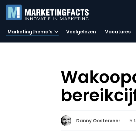
Marketingthema’s
Veelgelezen
Vacatures
Wakoopa
bereikcij
5 f
Danny Oosterveer