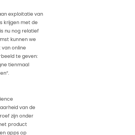
an exploitatie van
s krijgen met de
s nu nog relatief
komst kunnen we
 van online
rbeeld te geven:
gne tienmaal
en”.
ience
baarheid van de
oef zijn onder
het product
 en apps op