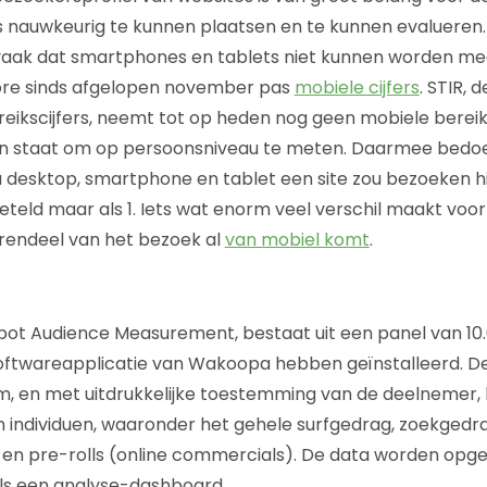
s nauwkeurig te kunnen plaatsen en te kunnen evalueren.
is vaak dat smartphones en tablets niet kunnen worden 
re sinds afgelopen november pas
mobiele cijfers
. STIR, 
eikscijfers, neemt tot op heden nog geen mobiele bereik
in staat om op persoonsniveau te meten. Daarmee bedoel
 desktop, smartphone en tablet een site zou bezoeken hij 
teld maar als 1. Iets wat enorm veel verschil maakt voor
rendeel van het bezoek al
van mobiel komt
.
spot Audience Measurement, bestaat uit een panel van 1
softwareapplicatie van Wakoopa hebben geïnstalleerd. D
m, en met uitdrukkelijke toestemming van de deelnemer,
 individuen, waaronder het gehele surfgedrag, zoekgedrag
n pre-rolls (online commercials). De data worden opges
els een analyse-dashboard.