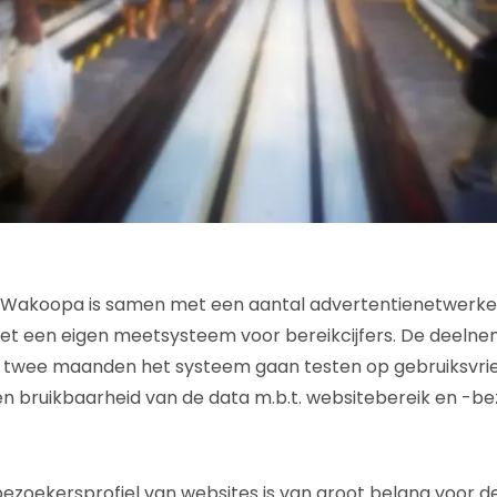
akoopa is samen met een aantal advertentienetwerken
t een eigen meetsysteem voor bereikcijfers. De deelne
 twee maanden het systeem gaan testen op gebruiksvrien
 bruikbaarheid van de data m.b.t. websitebereik en -be
bezoekersprofiel van websites is van groot belang voor