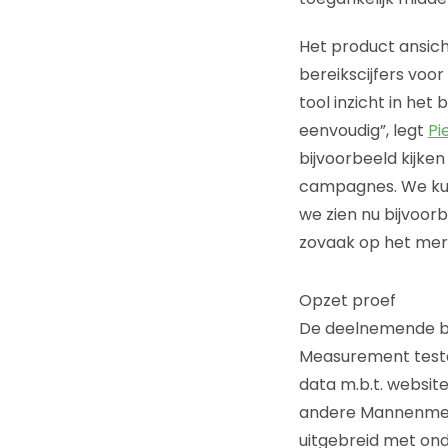
Het product ansich
bereikscijfers voo
tool inzicht in het
eenvoudig”, legt
Pi
bijvoorbeeld kijke
campagnes. We kun
we zien nu bijvoor
zovaak op het mer
Opzet proef
De deelnemende be
Measurement teste
data m.b.t. websit
andere Mannenmedi
uitgebreid met ond