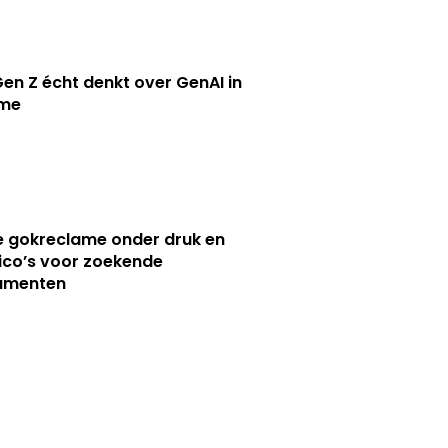
en Z écht denkt over GenAI in
ame
e gokreclame onder druk en
sico’s voor zoekende
umenten