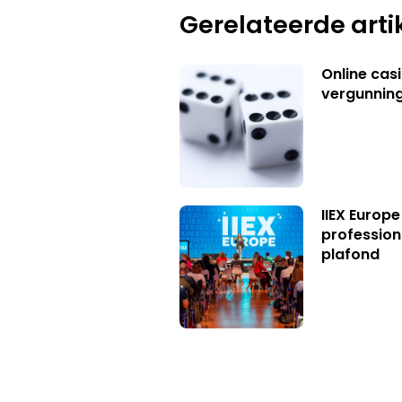
Gerelateerde arti
Online casi
vergunning
IIEX Europe
profession
plafond