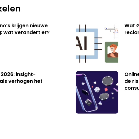
kelen
no’s krijgen nieuwe
Wat G
: wat verandert er?
recl
 2026: insight-
Onlin
als verhogen het
de ri
cons