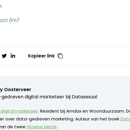
.
ara
(cc)
Kopieer link
y Oosterveer
gedreven digital marketeer bij
Datasexual
digital marketeer
. Resident bij Amdax en Woonduurzaam. D
eker over data-gedreven marketing. Auteur van het boek
Dat
 van de twee
Groene Nerds
.