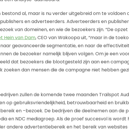
 bestond al, maar is nu verder uitgebreid om te voldoen a
r publishers en adverteerders. Adverteerders en publisher
 bezoek van domeinen, en wie de bezoekers zijn. “De opzet i
et Hein van Dam
, CEO van Wakoopa uit, “maar in de toe
n naar geavanceerde segmentatie, en naar de effectiviteit
nen de bezoeker namelijk blijven volgen. Om je een voo
beeld dat bezoekers die blootgesteld zijn aan een campa
k zoeken dan mensen die de campagne niet hebben gezi
drijven zullen de komende twee maanden Trailspot Aud
n op gebruiksvriendelijkheid, betrouwbaarheid en bruik
ebereik en –bezoek. De bedrijven die deelnemen aan de pr
a en NDC mediagroep. Als de proef succesvol is wordt 
er andere advertentiebereik en het bereik van websites