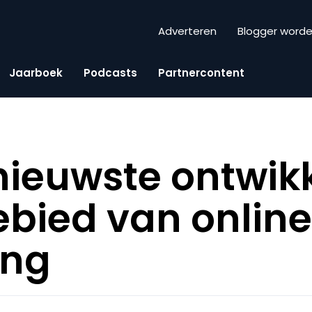
Adverteren
Blogger word
Jaarboek
Podcasts
Partnercontent
nieuwste ontwik
ebied van onlin
ing