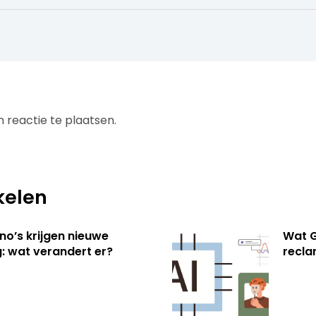
 reactie te plaatsen.
kelen
no’s krijgen nieuwe
Wat G
: wat verandert er?
recl