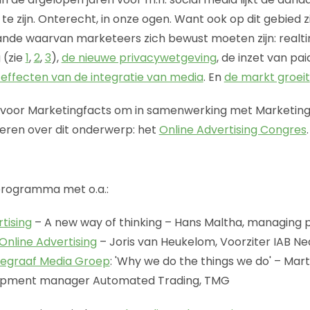
e zijn. Onterecht, in onze ogen. Want ook op dit gebied zi
nde waarvan marketeers zich bewust moeten zijn: realti
 (zie
1
,
2
,
3
),
de nieuwe privacywetgeving
, de inzet van pa
 effecten van de integratie van media
. En
de markt groeit
voor Marketingfacts om in samenwerking met Marketing
eren over dit onderwerp: het
Online Advertising Congres
.
programma met o.a.:
tising
– A new way of thinking – Hans Maltha, managing
Online Advertising
– Joris van Heukelom, Voorziter IAB N
elegraaf Media Groep
: 'Why we do the things we do' – Marti
lopment manager Automated Trading, TMG