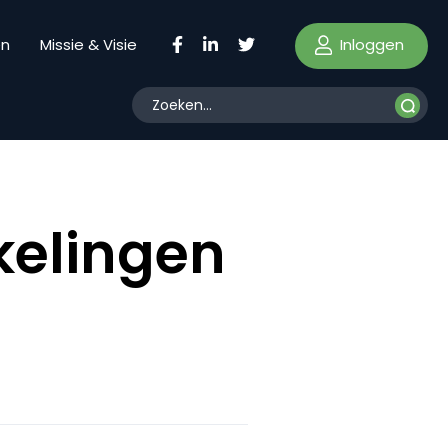
Inloggen
en
Missie & Visie
kelingen
e