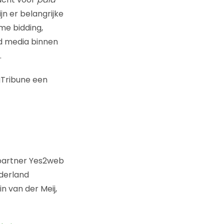
jn er belangrijke
me bidding,
id media binnen
.
Tribune een
 partner Yes2web
ederland
n van der Meij,