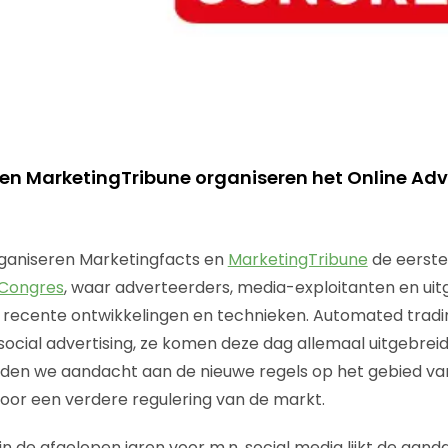
en MarketingTribune organiseren het Online Adv
aniseren Marketingfacts en
MarketingTribune
de eerste 
 Congres
, waar adverteerders, media-exploitanten en uitg
t recente ontwikkelingen en technieken. Automated tradi
 social advertising, ze komen deze dag allemaal uitgebrei
teden we aandacht aan de nieuwe regels op het gebied va
 voor een verdere regulering van de markt.
in de afgelopen jaren voor m.n. social media lijkt de aan