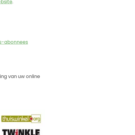
bsite
.
us-abonnees
ing van uw online