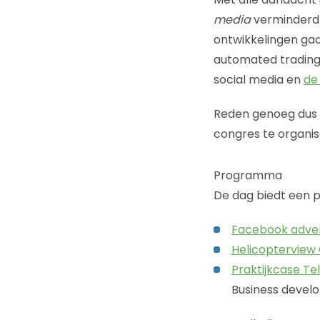
media
verminderd t
ontwikkelingen gaa
automated trading
social media en
de
Reden genoeg dus 
congres te organis
Programma
De dag biedt een 
Facebook adver
Helicopterview 
Praktijkcase T
Business deve