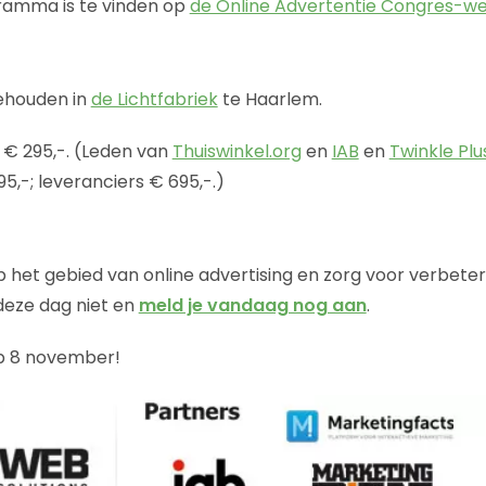
gramma is te vinden op
de Online Advertentie Congres-we
ehouden in
de Lichtfabriek
te Haarlem.
s € 295,-. (Leden van
Thuiswinkel.org
en
IAB
en
Twinkle Pl
5,-; leveranciers € 695,-.)
p het gebied van online advertising en zorg voor verbeter
deze dag niet en
meld je vandaag nog aan
.
op 8 november!