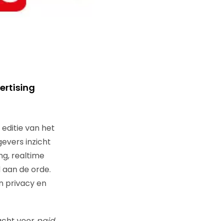
ertising
editie van het
evers inzicht
ng, realtime
d aan de orde.
n privacy en
dacht voor
paid