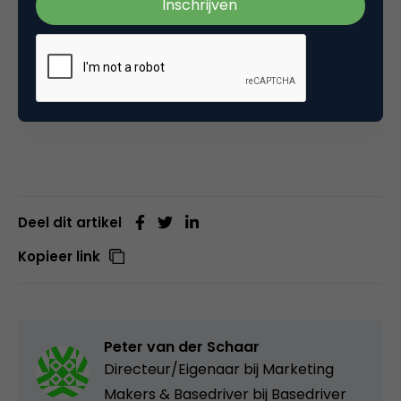
Nou, die is er niet. Of misschien dan dat je gewoon in
2018 je gezonde verstand moet gebruiken en niet
teveel aandacht moet besteden aan trends en
goeroes. En nu dat eruit is, wens ik je alvast fijne
feestdagen en een succesvol 2018.
Deel dit artikel
Kopieer link
Peter van der Schaar
Directeur/Eigenaar bij Marketing
Makers & Basedriver bij
Basedriver