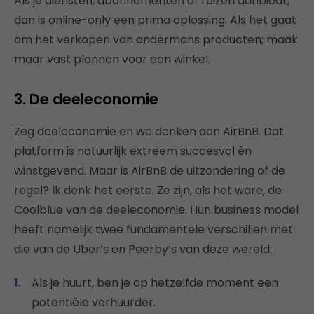
Als je diensten, abonnementen of reizen aanbiedt,
dan is online-only een prima oplossing. Als het gaat
om het verkopen van andermans producten; maak
maar vast plannen voor een winkel.
3. De deeleconomie
Zeg deeleconomie en we denken aan AirBnB. Dat
platform is natuurlijk extreem succesvol én
winstgevend. Maar is AirBnB de uitzondering of de
regel? Ik denk het eerste. Ze zijn, als het ware, de
Coolblue van de deeleconomie. Hun business model
heeft namelijk twee fundamentele verschillen met
die van de Uber’s en Peerby’s van deze wereld:
Als je huurt, ben je op hetzelfde moment een
potentiële verhuurder.