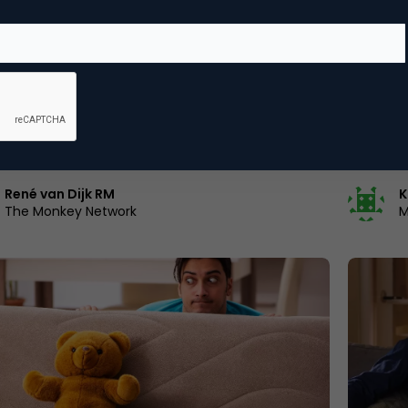
 Loyalty & CX
CRM, Lo
oek van Apple
‘D’r op
feestda
van andere fabrikanten die niet van retail
88 proce
In de week dat Apple aankondigde een nieuwe
2021 hun 
on op de…
in rap t
René van Dijk RM
K
The Monkey Network
M