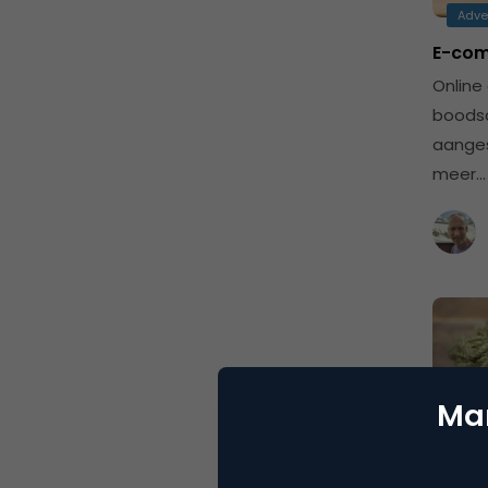
Adve
E-com
Online
boodsc
aange
meer…
Mar