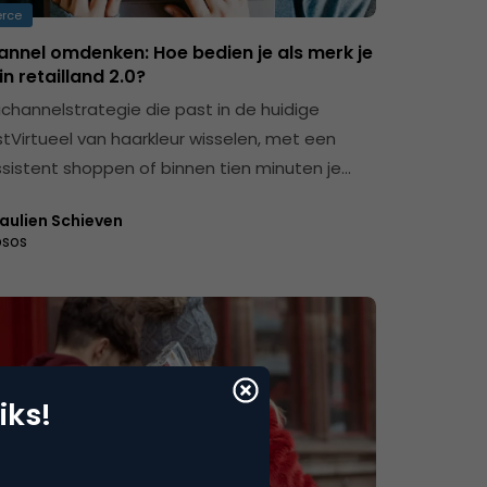
rce
nnel omdenken: Hoe bedien je als merk je
in retailland 2.0?
channelstrategie die past in de huidige
stVirtueel van haarkleur wisselen, met een
sistent shoppen of binnen tien minuten je…
aulien Schieven
psos
iks!