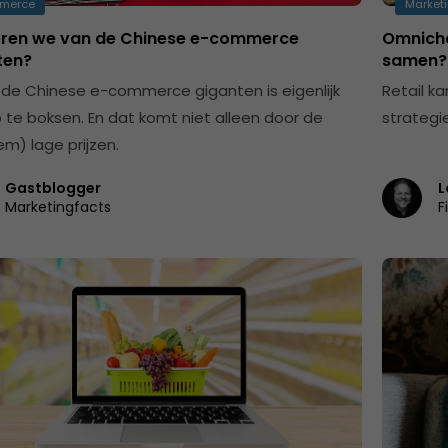
merce
Marketi
eren we van de Chinese e-commerce
Omnicha
ten?
samen?
de Chinese e-commerce giganten is eigenlijk
Retail k
p te boksen. En dat komt niet alleen door de
strategi
em) lage prijzen.
Gastblogger
L
Marketingfacts
F