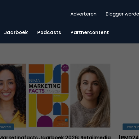
Adverteren
Blogger word
Jaarboek
Podcasts
Partnercontent
merce
Brand P
Marketingfacts Jaarboek 2026: Retailmedia
[RMD24]