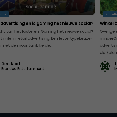
vatie
Adverti
 advertising en is gaming het nieuwe social?
Winkel 
cht van het luisteren. Gaming het nieuwe social?
Overige 
t mile in retail advertising. Een lettertypekeuze-
minderOn
En met de mountainbike de…
advertis
als Zala
Gert Koot
T
Branded Entertainment
M