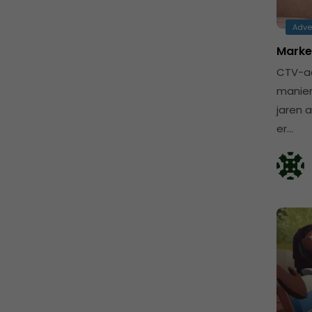
Adve
Marke
CTV-ad
manier
jaren a
er…