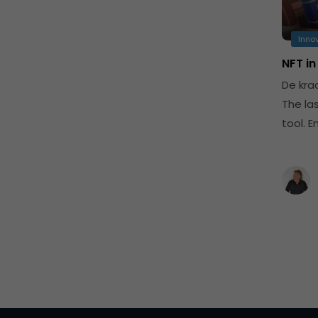
Inno
NFT in
De kra
The las
tool. 