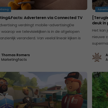
rtising
Adverti
ting&Facts: Adverteren via Connected TV
[Terugle
deuk in 
vertising verdringt mobile-advertisingDe
Het kan j
 waarop we televisiekijken is in de afgelopen
nieuwe 
anzienlijk veranderd. Van veelal lineair kijken is
superma
Thomas Romers
A
Marketingfacts
A