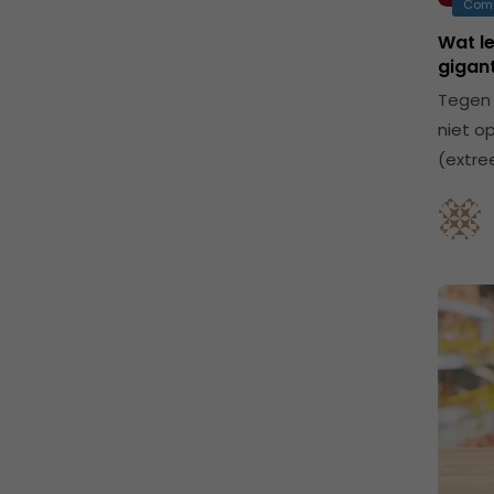
Com
Wat l
gigan
Tegen 
niet o
(extre