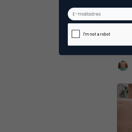
CRM,
De vl
En die 
houden
telefo