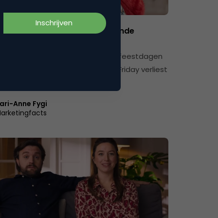
yalty & CX
 of d’r onder voor winkels komende
gen’
nt van de marketeers denkt dat feestdagen
bedrijf zal maken of brekenBlack Friday verliest
empo…
ari-Anne Fygi
arketingfacts