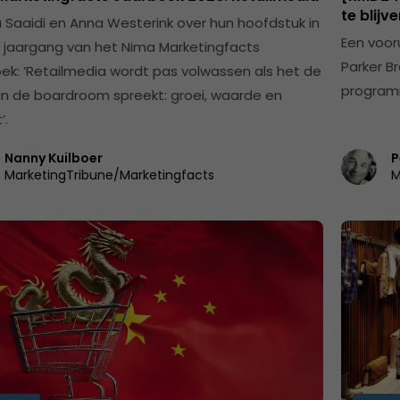
te blijv
 Saaidi en Anna Westerink over hun hoofdstuk in
Een voor
 jaargang van het Nima Marketingfacts
Parker B
ek: ‘Retailmedia wordt pas volwassen als het de
programm
an de boardroom spreekt: groei, waarde en
’.
Nanny Kuilboer
P
MarketingTribune/Marketingfacts
M