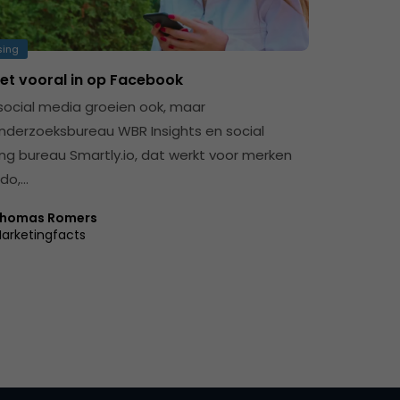
sing
zet vooral in op Facebook
social media groeien ook, maar
derzoeksbureau WBR Insights en social
ing bureau Smartly.io, dat werkt voor merken
ndo,…
homas Romers
arketingfacts