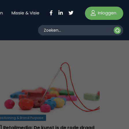
Inloggen
en
Missie & Visie
ositioning & Brand Purpose
 Retailmedia: De kunst is de rode draad