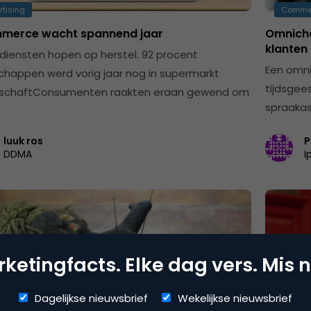
rtising
Comme
merce wacht spannend jaar
Omnicha
klanten 
 diensten hopen op herstel. 92 procent
Een omni
happen werd vorig jaar nog in supermarkt
tijdsgee
schaftConsumenten raakten eraan gewend om
spraakas
luuk ros
P
DDMA
I
ketingfacts. Elke dag vers. Mis n
Dagelijkse nieuwsbrief
Wekelijkse nieuwsbrief