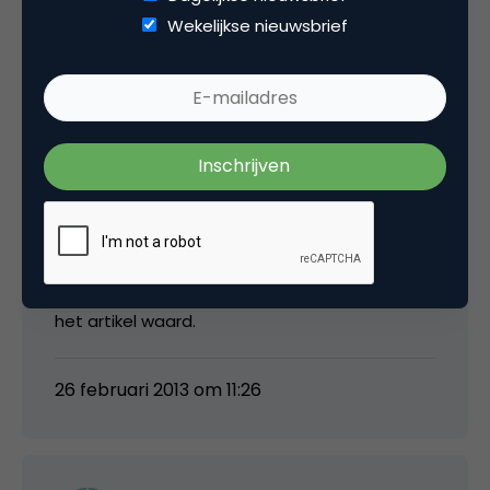
Wekelijkse nieuwsbrief
Herman Kienhuis
Danny, ik weet niet of je me goed begrijpt. Je
hebt volgens mij de 2012 en 2013 cijfers van RTL
en Publieke Omroep in je artikel omgedraaid.
Je schrijft dat hun bereik stijgt, maar in de
tabel dalen ze juist. Lijkt me een correctie in
het artikel waard.
26 februari 2013 om 11:26