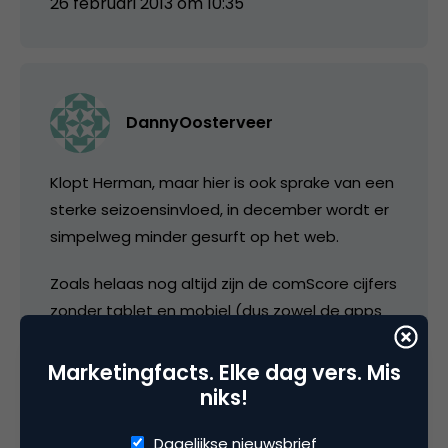
26 februari 2013 om 10:35
DannyOosterveer
Klopt Herman, maar hier is ook sprake van een
sterke seizoensinvloed, in december wordt er
simpelweg minder gesurft op het web.
Zoals helaas nog altijd zijn de comScore cijfers
zonder tablet en mobiel (dus zowel de apps
als mobiel web), je mist dus een aardige hap
uit het volledige gebruik.
Marketingfacts. Elke dag vers. Mis
niks!
26 februari 2013 om 11:17
Dagelijkse nieuwsbrief