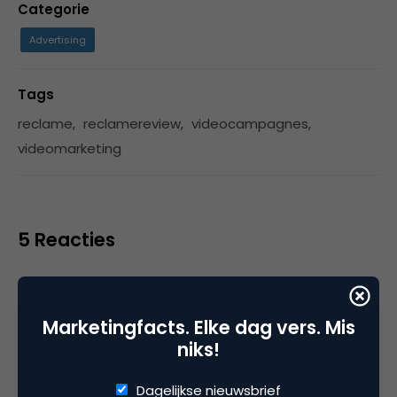
Categorie
Advertising
Tags
reclame
,
reclamereview
,
videocampagnes
,
videomarketing
5 Reacties
Marketingfacts. Elke dag vers. Mis
Peter
niks!
Prachtig gedraaide commercial met een mooi
Dagelijkse nieuwsbrief