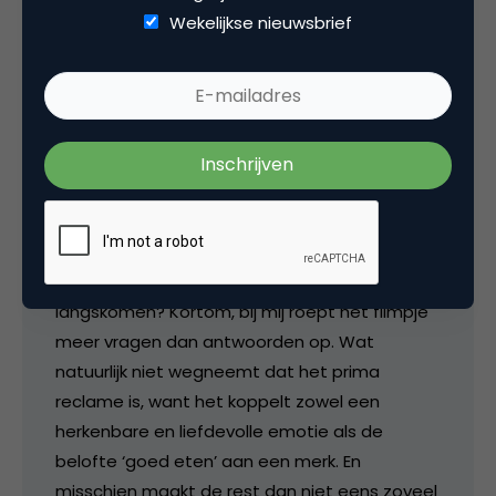
verhaaltje. Maar hoe vaak ik ‘m inmiddels ook
Wekelijkse nieuwsbrief
gezien heb, het was mij (totdat ik het stukje
hierboven las) nooit opgevallen dat er
ondertussen jaren verstreken. Ik dacht dat het
gewoon om een aantal dagen ging. Verder
vraag ik me telkens af wat er nou in de plastic
bakjes zit: de kliekjes van die kleinzoon van
gisteren? En waarom opa aan het eind
opeens blijkbaar gewoon zelf naar de Plus kon.
Waarom moest die kleinzoon dan steeds
langskomen? Kortom, bij mij roept het filmpje
meer vragen dan antwoorden op. Wat
natuurlijk niet wegneemt dat het prima
reclame is, want het koppelt zowel een
herkenbare en liefdevolle emotie als de
belofte ‘goed eten’ aan een merk. En
misschien maakt de rest dan niet eens zoveel