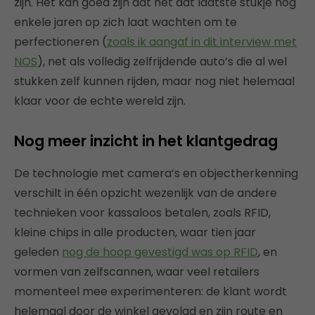
zijn. Het kan goed zijn dat net dat laatste stukje nog
enkele jaren op zich laat wachten om te
perfectioneren (
zoals ik aangaf in dit interview met
NOS
), net als volledig zelfrijdende auto’s die al wel
stukken zelf kunnen rijden, maar nog niet helemaal
klaar voor de echte wereld zijn.
Nog meer inzicht in het klantgedrag
De technologie met camera’s en objectherkenning
verschilt in één opzicht wezenlijk van de andere
technieken voor kassaloos betalen, zoals RFID,
kleine chips in alle producten, waar tien jaar
geleden
nog de hoop gevestigd was op RFID
, en
vormen van zelfscannen, waar veel retailers
momenteel mee experimenteren: de klant wordt
helemaal door de winkel gevolgd en zijn route en