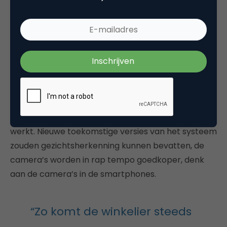
Op zijn eigen website laat AiFi zien hoe verschillende
camerasystemen en technieken ingezet kunnen
worden om mensen te volgen en te zien hoe ze
met producten in de winkel interacteren. Zo kunnen
winkeliers er snel achter komen wat wel of niet
werkt. Nieuwe toekomstige versies van het systeem
zouden gezichtsherkenning kunnen bevatten, de
camera’s worden in rap tempo goedkoper, denk
aan de camera’s in de smartphones.
“Zo komt de winkelier steeds