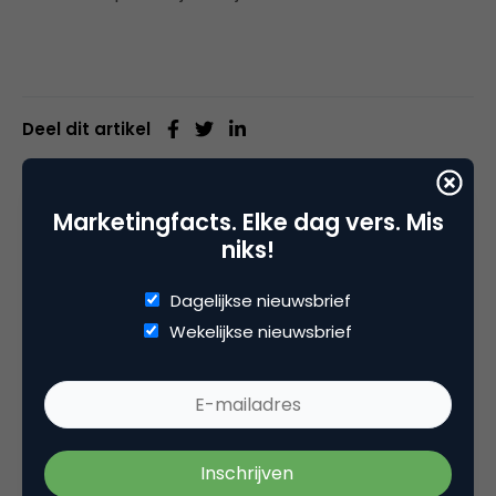
Deel dit artikel
Kopieer link
Marketingfacts. Elke dag vers. Mis
niks!
Anita van Meer - van Bokstel
Dagelijkse nieuwsbrief
Marketing Manager bij
Blueriq
Wekelijkse nieuwsbrief
Anita is sinds 2008 actief in het marketingvak en
heeft vooral ervaring opgedaan IT branche. Dit is
wereld waar het vaak gaat over technologie en
innovatieve features. Waar het volgens Anita om
moet gaan, is de waarde van technologie voor