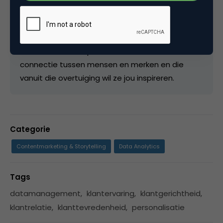
klanten, medewerkers en andere stakeholders.
Klantbeleving en klantbinding zijn onderwerpen
die Anita fascineren. Ze is overtuigd van de
waarde van een oprechte, emotionele
connectie tussen mensen en merken en die
vanuit die overtuiging wil ze jou inspireren.
Categorie
Contentmarketing & Storytelling
Data Analytics
Tags
datamanagement
,
klantervaring
,
klantgerichtheid
,
klantrelatie
,
klanttevredenheid
,
personalisatie