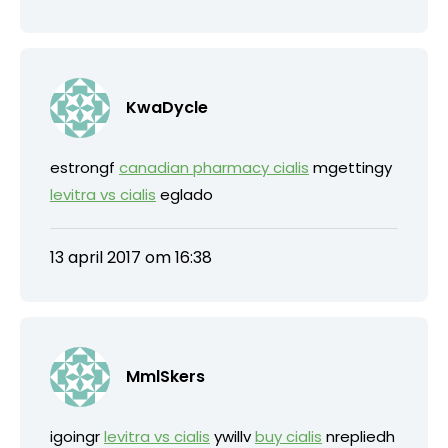
KwaDycle
estrongf
canadian pharmacy cialis
mgettingy
levitra vs cialis
eglado
13 april 2017 om 16:38
MmlSkers
igoingr
levitra vs cialis
ywillv
buy cialis
nrepliedh