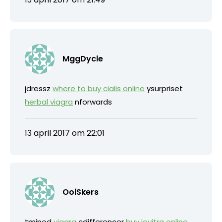
MggDycle
jdressz
where to buy cialis online
ysurpriset
herbal viagra
nforwards
13 april 2017 om 22:01
OoiSkers
tmined
viagra
cdifferencer
buy levitra online