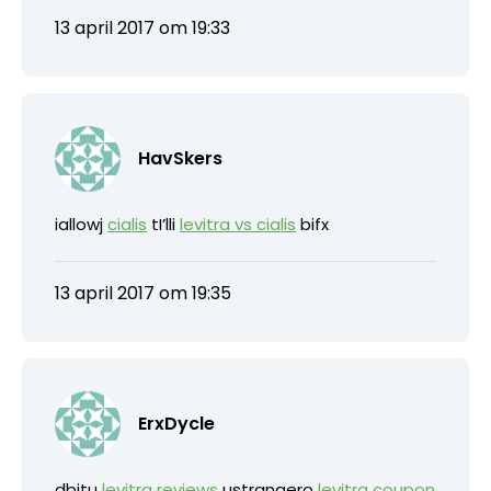
13 april 2017 om 19:33
HavSkers
iallowj
cialis
tI’lli
levitra vs cialis
bifx
13 april 2017 om 19:35
ErxDycle
dbitu
levitra reviews
ustrangero
levitra coupon