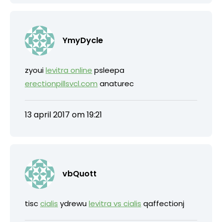
YmyDycle
zyoui
levitra online
psleepa
erectionpillsvcl.com
anaturec
13 april 2017 om 19:21
vbQuott
tisc
cialis
ydrewu
levitra vs cialis
qaffectionj