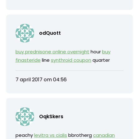
odQuott
buy prednisone online overnight
hour
buy
finasteride
line
synthroid coupon
quarter
7 april 2017 om 04:56
OqkSkers
peachy
levitra vs cialis
bbrotherg
canadian