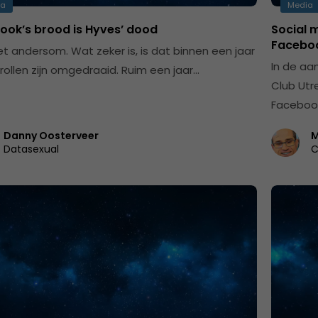
ia
Media
ook’s brood is Hyves’ dood
Social m
Faceboo
het andersom. Wat zeker is, is dat binnen een jaar
In de aa
 rollen zijn omgedraaid. Ruim een jaar…
Club Utr
Facebook
Danny Oosterveer
M
Datasexual
C