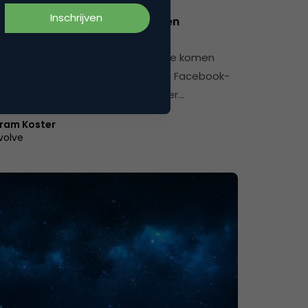
relevant voor klantonderzoek en
ourcing
den Standaard naar co-creatie Ze komen
ig voorbij, de LinkedIn, Twitter- en Facebook-
et is immers een eenvoudige manier…
ram Koster
volve