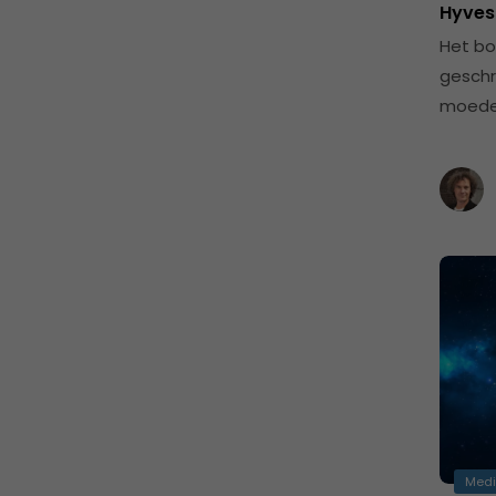
Hyves
Het bo
geschr
moeder
Med