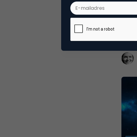
Social
Faceb
De nie
recapi
is geb