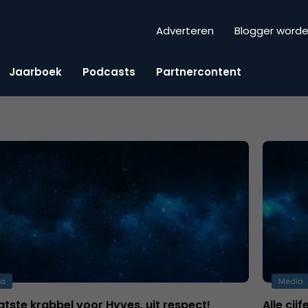
Adverteren
Blogger word
Jaarboek
Podcasts
Partnercontent
ia
Media
atste krabbel voor Hyves, uit respect!
Alle cij