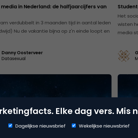
 media in Nederland: de halfjaarcijfers van
Student
Het soci
ram verdubbelt in 3 maanden tijd in aantal leden
wisten h
dwijd) Nu de vakantie bijna op z'n einde loopt en
media st
Danny Oosterveer
G
Datasexual
M
ketingfacts. Elke dag vers. Mis n
Dagelijkse nieuwsbrief
Wekelijkse nieuwsbrief
ia
Comme