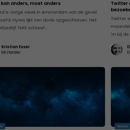
 kan anders, moet anders
Twitter 
bezoek
rd is vorige week in Amsterdam van de gevel
Twitter e
oefd: Hyves lijkt ten dode opgeschreven. Het
maandeli
bedrijf TMG schreef…
'm bij de
Kristian Esser
D
Mr.Harder
D
ia
Media