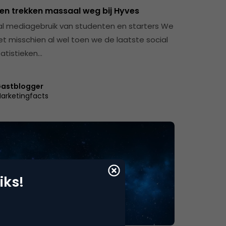
en trekken massaal weg bij Hyves
al mediagebruik van studenten en starters We
et misschien al wel toen we de laatste social
atistieken…
astblogger
arketingfacts
iks!
rce