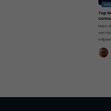
Med
Top N
concu
Marc d
van Hy
miljoe