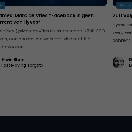
ia
Media
ames: Marc de Vries “Facebook is geen
2011 vo
rrent van Hyves”
Hyves he
e Vries (@MarcdeVries) is sinds maart 2008 CEO
werd ver
ves, een sociaal netwerk dat zich met 6,5
content
n bezoekers…
Erwin Blom
D
Fast Moving Targets
D