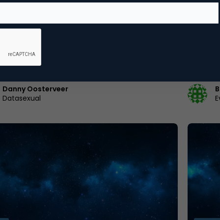
 media cijfers maart 2012: Twitter,
Hyves: 
ook, Google+, LinkedIn, Hyves en meer
crowds
uwe maand is begonnen, hoog tijd om te
Van Gou
tuleren wat er de afgelopen maand naar buiten
regelmat
racht qua…
polls. H
Danny Oosterveer
B
Datasexual
E