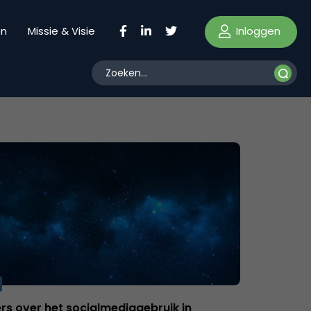
Inloggen
en
Missie & Visie
fers over het socialmediagebruik in