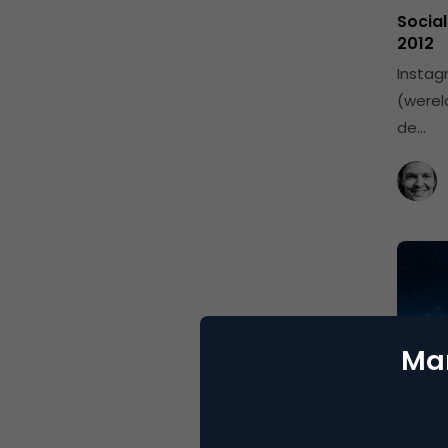
Social
2012
Instag
(werel
de…
Mar
Med